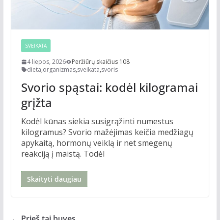
SVEIKATA
4 liepos, 2026
Peržiūrų skaičius 108
dieta
,
organizmas
,
sveikata
,
svoris
Svorio spąstai: kodėl kilogramai
grįžta
Kodėl kūnas siekia susigrąžinti numestus
kilogramus? Svorio mažėjimas keičia medžiagų
apykaitą, hormonų veiklą ir net smegenų
reakciją į maistą. Todėl
Skaityti daugiau
← Prieš tai buvęs