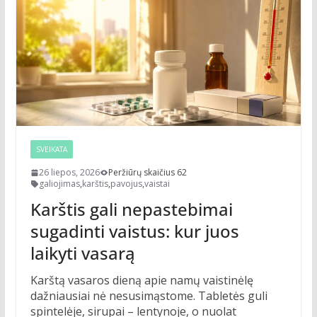
SVEIKATA
26 liepos, 2026
Peržiūrų skaičius 62
galiojimas
,
karštis
,
pavojus
,
vaistai
Karštis gali nepastebimai
sugadinti vaistus: kur juos
laikyti vasarą
Karštą vasaros dieną apie namų vaistinėlę
dažniausiai nė nesusimąstome. Tabletės guli
spintelėje, sirupai – lentynoje, o nuolat