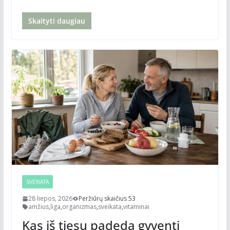
Skaityti daugiau
SVEIKATA
28 liepos, 2026
Peržiūrų skaičius 53
amžius
,
liga
,
organizmas
,
sveikata
,
vitaminai
Kas iš tiesų padeda gyventi