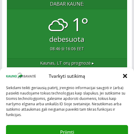
DABAR KAUNE:
1°
debesuota
08:46
16:06 EET
Kaunas, LT
orų prognozė ▸
Tvarkyti sutikimą
Apie mus
Siekdami teikti geriausią patirtį, įrenginio informacijai saugoti ir (arba)
pasiekti naudojame tokias technologijas kaip slapukus. Jei sutiksime su
Esame naujas Kaune, tačiau veržlus ir profesionalus
šiomis technologijomis, galėsime apdoroti duomenis, tokius kaip
kolektyvas. Ne naujokai žiniasklaidoje. Į Kauną
naršymo elgsena arba unikalūs ID šioje svetainėje. Nesutikimas arba
žengiame tvirtai įsitikinę savo sėkme.
sutikimo atšaukimas gali neigiamai paveikti tam tikras funkcijas ir
funkcijas.
Priimti