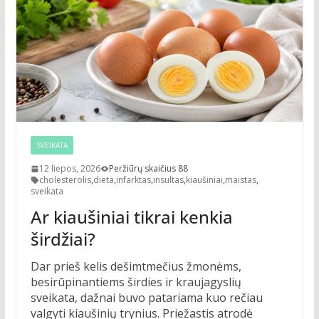
SVEIKATA
12 liepos, 2026
Peržiūrų skaičius 88
cholesterolis
,
dieta
,
infarktas
,
insultas
,
kiaušiniai
,
maistas
,
sveikata
Ar kiaušiniai tikrai kenkia
širdžiai?
Dar prieš kelis dešimtmečius žmonėms,
besirūpinantiems širdies ir kraujagyslių
sveikata, dažnai buvo patariama kuo rečiau
valgyti kiaušinių trynius. Priežastis atrodė