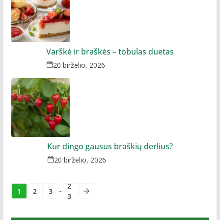
Varškė ir braškės – tobulas duetas
20 birželio, 2026
Kur dingo gausus braškių derlius?
20 birželio, 2026
2
...
1
2
3
3