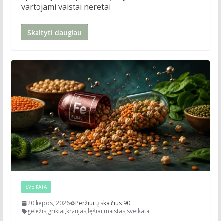
vartojami vaistai neretai
Skaityti daugiau
SVEIKATA
20 liepos, 2026
Peržiūrų skaičius 90
geležis
,
grikiai
,
kraujas
,
lęšiai
,
maistas
,
sveikata