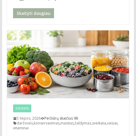
Skaityti daugiau
SVEIKATA
5 liepos, 2026
Peržiūrų skaičius 98
daržovės
,
konservavimas
,
maistas
,
šaldymas
,
sveikata
,
vaisiai
,
vitaminai