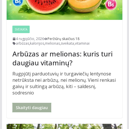
SVEIKATA
4 rugpjūčio, 2026
Peržiūrų skaičius 18
arbūzas
,
kalorijos
,
melionas
,
sveikata
,
vitaminai
Arbūzas ar melionas: kuris turi
daugiau vitaminų?
Rugpjūtį parduotuvių ir turgaviečių lentynose
netrūksta nei arbūzų, nei melionų. Vieni renkasi
gaivų ir sultingą arbūzą, kiti – saldesnį,
sodresnio
Skaityti daugiau