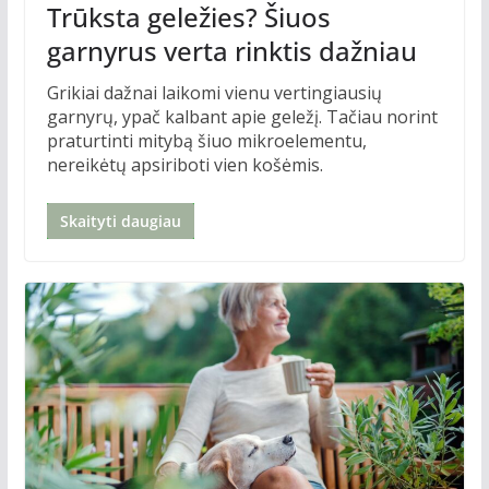
Trūksta geležies? Šiuos
garnyrus verta rinktis dažniau
Grikiai dažnai laikomi vienu vertingiausių
garnyrų, ypač kalbant apie geležį. Tačiau norint
praturtinti mitybą šiuo mikroelementu,
nereikėtų apsiriboti vien košėmis.
Skaityti daugiau