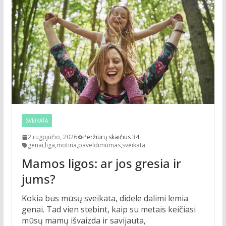
SVEIKATA
2 rugpjūčio, 2026
Peržiūrų skaičius 34
genai
,
liga
,
motina
,
paveldimumas
,
sveikata
Mamos ligos: ar jos gresia ir
jums?
Kokia bus mūsų sveikata, didele dalimi lemia
genai. Tad vien stebint, kaip su metais keičiasi
mūsų mamų išvaizda ir savijauta,