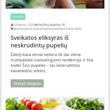
SVEIKATA
18 liepos, 2026
Peržiūrų skaičius 76
gėrimas
,
kava
,
oda
,
smegenys
,
sveikata
,
žalioji kada
Sveikatos eliksyras iš
neskrudintų pupelių
Žalioji kava seniai nebėra tik dar viena
trumpalaikė sveikatingumo tendencija. Ir štai
kodėl. Šios pupelės – tai neskrudintos
kavamedžio sėklos,
Skaityti daugiau