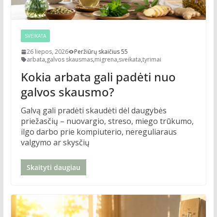
SVEIKATA
26 liepos, 2026
Peržiūrų skaičius 55
arbata
,
galvos skausmas
,
migrena
,
sveikata
,
tyrimai
Kokia arbata gali padėti nuo
galvos skausmo?
Galvą gali pradėti skaudėti dėl daugybės
priežasčių – nuovargio, streso, miego trūkumo,
ilgo darbo prie kompiuterio, nereguliaraus
valgymo ar skysčių
Skaityti daugiau