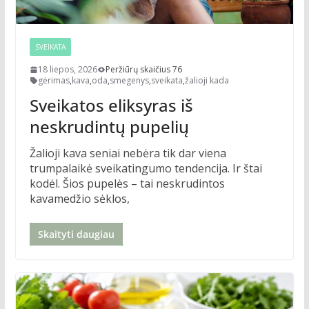
SVEIKATA
18 liepos, 2026
Peržiūrų skaičius 76
gėrimas
,
kava
,
oda
,
smegenys
,
sveikata
,
žalioji kada
Sveikatos eliksyras iš
neskrudintų pupelių
Žalioji kava seniai nebėra tik dar viena
trumpalaikė sveikatingumo tendencija. Ir štai
kodėl. Šios pupelės – tai neskrudintos
kavamedžio sėklos,
Skaityti daugiau