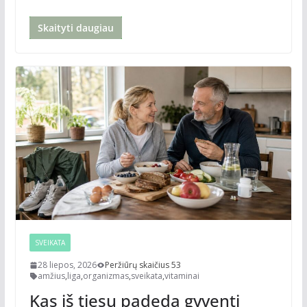
Skaityti daugiau
SVEIKATA
28 liepos, 2026
Peržiūrų skaičius 53
amžius
,
liga
,
organizmas
,
sveikata
,
vitaminai
Kas iš tiesų padeda gyventi