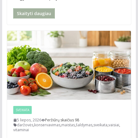
Skaityti daugiau
SVEIKATA
5 liepos, 2026
Peržiūrų skaičius 98
daržovės
,
konservavimas
,
maistas
,
šaldymas
,
sveikata
,
vaisiai
,
vitaminai