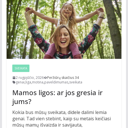
SVEIKATA
2 rugpjūčio, 2026
Peržiūrų skaičius 34
genai
,
liga
,
motina
,
paveldimumas
,
sveikata
Mamos ligos: ar jos gresia ir
jums?
Kokia bus mūsų sveikata, didele dalimi lemia
genai. Tad vien stebint, kaip su metais keičiasi
mūsų mamų išvaizda ir savijauta,