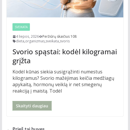
SVEIKATA
4 liepos, 2026
Peržiūrų skaičius 108
dieta
,
organizmas
,
sveikata
,
svoris
Svorio spąstai: kodėl kilogramai
grįžta
Kodėl kūnas siekia susigrąžinti numestus
kilogramus? Svorio mažėjimas keičia medžiagų
apykaitą, hormonų veiklą ir net smegenų
reakciją į maistą. Todėl
Skaityti daugiau
← Prieš tai buvęs