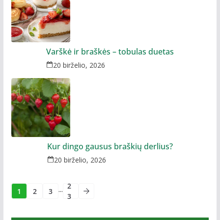
Varškė ir braškės – tobulas duetas
20 birželio, 2026
Kur dingo gausus braškių derlius?
20 birželio, 2026
2
...
1
2
3
3