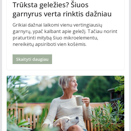
Trūksta geležies? Šiuos
garnyrus verta rinktis dažniau
Grikiai dažnai laikomi vienu vertingiausių
garnyrų, ypač kalbant apie geležį. Tačiau norint
praturtinti mitybą šiuo mikroelementu,
nereikėtų apsiriboti vien košėmis.
Skaityti daugiau