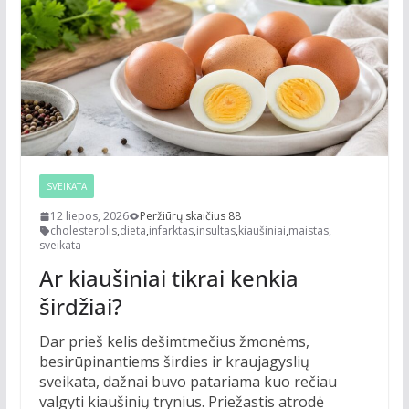
SVEIKATA
12 liepos, 2026
Peržiūrų skaičius 88
cholesterolis
,
dieta
,
infarktas
,
insultas
,
kiaušiniai
,
maistas
,
sveikata
Ar kiaušiniai tikrai kenkia
širdžiai?
Dar prieš kelis dešimtmečius žmonėms,
besirūpinantiems širdies ir kraujagyslių
sveikata, dažnai buvo patariama kuo rečiau
valgyti kiaušinių trynius. Priežastis atrodė