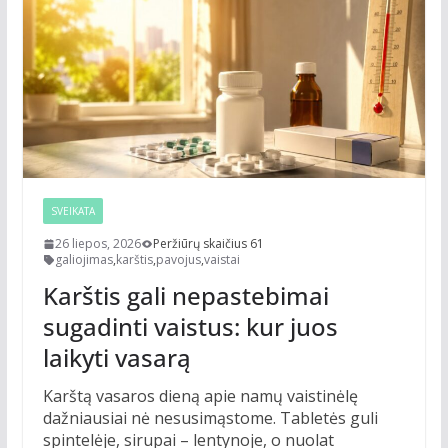
SVEIKATA
26 liepos, 2026
Peržiūrų skaičius 61
galiojimas
,
karštis
,
pavojus
,
vaistai
Karštis gali nepastebimai
sugadinti vaistus: kur juos
laikyti vasarą
Karštą vasaros dieną apie namų vaistinėlę
dažniausiai nė nesusimąstome. Tabletės guli
spintelėje, sirupai – lentynoje, o nuolat