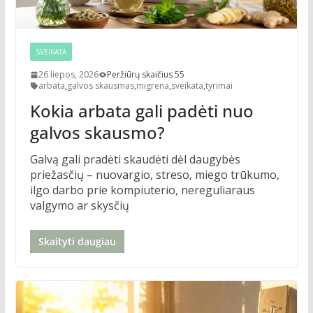
SVEIKATA
26 liepos, 2026
Peržiūrų skaičius 55
arbata
,
galvos skausmas
,
migrena
,
sveikata
,
tyrimai
Kokia arbata gali padėti nuo
galvos skausmo?
Galvą gali pradėti skaudėti dėl daugybės
priežasčių – nuovargio, streso, miego trūkumo,
ilgo darbo prie kompiuterio, nereguliaraus
valgymo ar skysčių
Skaityti daugiau