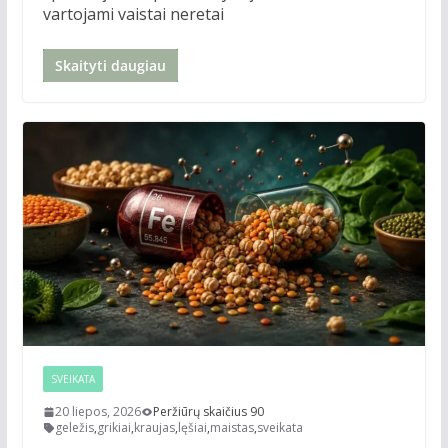
vartojami vaistai neretai
Skaityti daugiau
SVEIKATA
20 liepos, 2026
Peržiūrų skaičius 90
geležis
,
grikiai
,
kraujas
,
lęšiai
,
maistas
,
sveikata