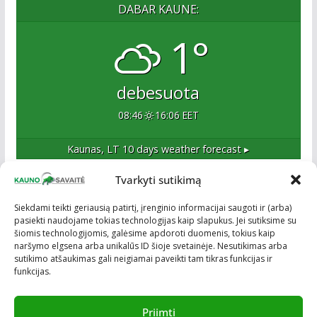
DABAR KAUNE:
1°
debesuota
08:46
16:06 EET
Kaunas, LT
10 days weather forecast ▸
Tvarkyti sutikimą
Apie mus
Siekdami teikti geriausią patirtį, įrenginio informacijai saugoti ir (arba)
pasiekti naudojame tokias technologijas kaip slapukus. Jei sutiksime su
Esame naujas Kaune, tačiau veržlus ir profesionalus
šiomis technologijomis, galėsime apdoroti duomenis, tokius kaip
kolektyvas. Ne naujokai žiniasklaidoje. Į Kauną
naršymo elgsena arba unikalūs ID šioje svetainėje. Nesutikimas arba
žengiame tvirtai įsitikinę savo sėkme.
sutikimo atšaukimas gali neigiamai paveikti tam tikras funkcijas ir
funkcijas.
Priimti