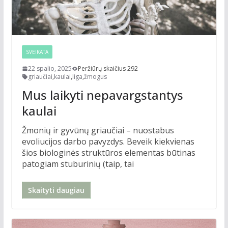
SVEIKATA
22 spalio, 2025
Peržiūrų skaičius 292
griaučiai
,
kaulai
,
liga
,
žmogus
Mus laikyti nepavargstantys
kaulai
Žmonių ir gyvūnų griaučiai – nuostabus
evoliucijos darbo pavyzdys. Beveik kiekvienas
šios biologinės struktūros elementas būtinas
patogiam stuburinių (taip, tai
Skaityti daugiau