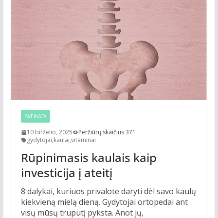
SVEIKATA
10 birželio, 2025
Peržiūrų skaičius 371
gydytojai
,
kaulai
,
vitaminai
Rūpinimasis kaulais kaip
investicija į ateitį
8 dalykai, kuriuos privalote daryti dėl savo kaulų
kiekvieną mielą dieną. Gydytojai ortopedai ant
visų mūsų truputį pyksta. Anot jų,