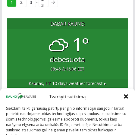
...
1
2
3
3
DABAR KAUNE:
1°
debesuota
08:46
16:06 EET
Kaunas, LT
10 days weather forecast ▸
Tvarkyti sutikimą
Apie mus
Siekdami teikti geriausią patirtį, įrenginio informacijai saugoti ir (arba)
pasiekti naudojame tokias technologijas kaip slapukus. Jei sutiksime su
Esame naujas Kaune, tačiau veržlus ir profesionalus
šiomis technologijomis, galėsime apdoroti duomenis, tokius kaip
kolektyvas. Ne naujokai žiniasklaidoje. Į Kauną
naršymo elgsena arba unikalūs ID šioje svetainėje. Nesutikimas arba
žengiame tvirtai įsitikinę savo sėkme.
sutikimo atšaukimas gali neigiamai paveikti tam tikras funkcijas ir