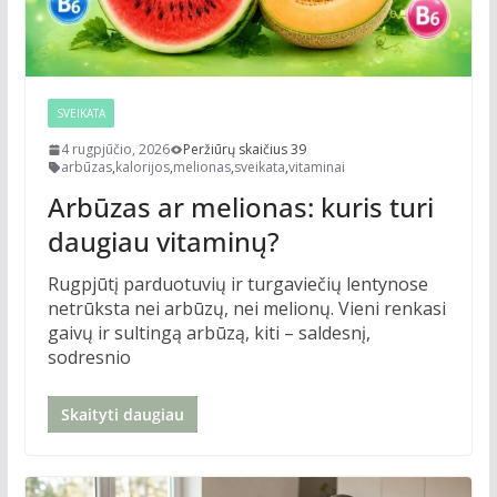
SVEIKATA
4 rugpjūčio, 2026
Peržiūrų skaičius 39
arbūzas
,
kalorijos
,
melionas
,
sveikata
,
vitaminai
Arbūzas ar melionas: kuris turi
daugiau vitaminų?
Rugpjūtį parduotuvių ir turgaviečių lentynose
netrūksta nei arbūzų, nei melionų. Vieni renkasi
gaivų ir sultingą arbūzą, kiti – saldesnį,
sodresnio
Skaityti daugiau