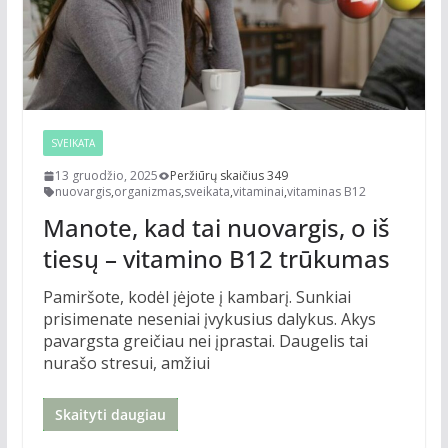
SVEIKATA
13 gruodžio, 2025
Peržiūrų skaičius 349
nuovargis
,
organizmas
,
sveikata
,
vitaminai
,
vitaminas B12
Manote, kad tai nuovargis, o iš
tiesų – vitamino B12 trūkumas
Pamiršote, kodėl įėjote į kambarį. Sunkiai
prisimenate neseniai įvykusius dalykus. Akys
pavargsta greičiau nei įprastai. Daugelis tai
nurašo stresui, amžiui
Skaityti daugiau