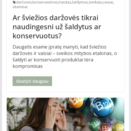
daržovės
,
konservavimas
,
maistas
,
šaldymas
,
sveikata
,
vaisiai
,
vitaminai
Ar šviežios daržovės tikrai
naudingesni už šaldytus ar
konservuotus?
Daugelis esame įpratę manyti, kad šviežios
daržovės ir vaisiai – sveikos mitybos etalonas, o
šaldyti ar konservuoti produktai tėra
kompromisas
Skaityti daugiau