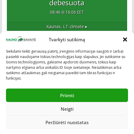
debesuota
08:46
16:06 EET
Kaunas, LT
climate ▸
Tvarkyti sutikimą
Apie mus
Siekdami teikti geriausią patirtį, įrenginio informacijai saugoti ir (arba)
pasiekti naudojame tokias technologijas kaip slapukus. Jei sutiksime su
Esame naujas Kaune, tačiau veržlus ir profesionalus
šiomis technologijomis, galėsime apdoroti duomenis, tokius kaip
kolektyvas. Ne naujokai žiniasklaidoje. Į Kauną
naršymo elgsena arba unikalūs ID šioje svetainėje. Nesutikimas arba
žengiame tvirtai įsitikinę savo sėkme.
sutikimo atšaukimas gali neigiamai paveikti tam tikras funkcijas ir
funkcijas.
Priimti
Neigti
Visos teisės saugomos © ON MEDIA. Sukurta naudojant
ColorMag
ir
WordPress
.
Peržiūrėti nuostatas