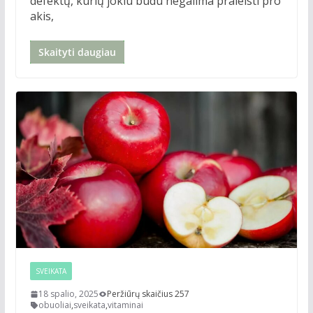
defektų, kurių jokiu būdu negalima praleisti pro
akis,
Skaityti daugiau
SVEIKATA
18 spalio, 2025
Peržiūrų skaičius 257
obuoliai
,
sveikata
,
vitaminai