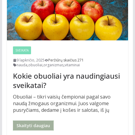
SVEIKATA
9 lapkričio, 2025
Peržiūrų skaičius 271
nauda
,
obuoliai
,
organizmas
,
vitaminai
Kokie obuoliai yra naudingiausi
sveikatai?
Obuoliai – tikri vaisių čempionai pagal savo
naudą žmogaus organizmui. Juos valgome
pusryčiams, dedame į košes ir salotas, iš jų
Skaityti daugiau