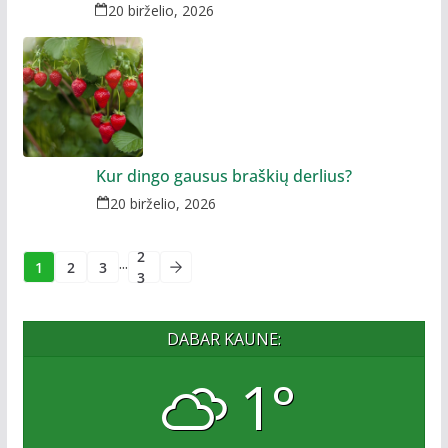
20 birželio, 2026
Kur dingo gausus braškių derlius?
20 birželio, 2026
2
...
1
2
3
3
DABAR KAUNE:
1°