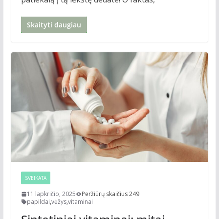
Skaityti daugiau
SVEIKATA
11 lapkričio, 2025
Peržiūrų skaičius 249
papildai
,
vėžys
,
vitaminai