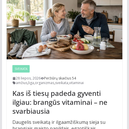
SVEIKATA
28 liepos, 2026
Peržiūrų skaičius 54
amžius
,
liga
,
organizmas
,
sveikata
,
vitaminai
Kas iš tiesų padeda gyventi
ilgiau: brangūs vitaminai – ne
svarbiausia
Daugelis sveikatą ir ilgaamžiškumą sieja su
brangiais maisto papildais, egzotiškais