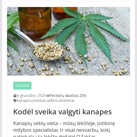
SVEIKATA
6 gruodžio, 2025
Peržiūrų skaičius 256
kanapės
,
maistas
,
sėklos
,
vitaminai
Kodėl sveika valgyti kanapes
Kanapių sėklų vieta – mūsų lėkštėje, įsitikinę
mitybos specialistai. Ir visai nesvarbu, kokį
patiekalą į tą lėkštę dedate! O faktas,