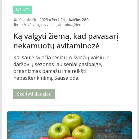
SVEIKATA
10 lapkričio, 2025
Peržiūrų skaičius 280
daržovės
,
uogos
,
vasiai
,
vitaminai
,
žiema
Ką valgyti žiemą, kad pavasarį
nekamuotų avitaminozė
Kai saulė šviečia rečiau, o šviežių vaisių ir
daržovių sezonas jau seniai pasibaigė,
organizmas pamažu ima reikšti
nepasitenkinimą. Sausa oda,
Skaityti daugiau