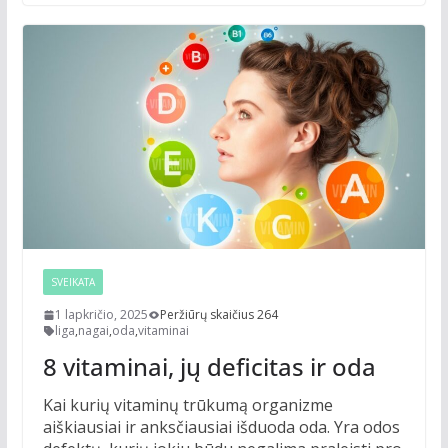
SVEIKATA
1 lapkričio, 2025
Peržiūrų skaičius 264
liga
,
nagai
,
oda
,
vitaminai
8 vitaminai, jų deficitas ir oda
Kai kurių vitaminų trūkumą organizme
aiškiausiai ir anksčiausiai išduoda oda. Yra odos