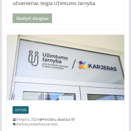
užsieniečiai, teigia Užimtumo tarnyba.
Skaityti daugiau
LIETUVA
9 liepos, 2026
Peržiūrų skaičius 97
darbas
,
nedarbas
,
verslas