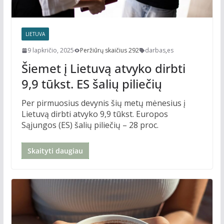
LIETUVA
9 lapkričio, 2025
Peržiūrų skaičius 292
darbas
,
es
Šiemet į Lietuvą atvyko dirbti
9,9 tūkst. ES šalių piliečių
Per pirmuosius devynis šių metų mėnesius į
Lietuvą dirbti atvyko 9,9 tūkst. Europos
Sąjungos (ES) šalių piliečių – 28 proc.
Skaityti daugiau