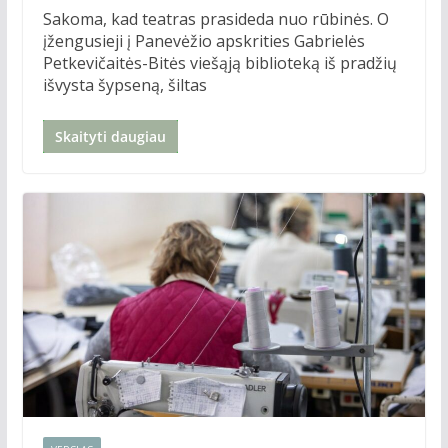
Sakoma, kad teatras prasideda nuo rūbinės. O
įžengusieji į Panevėžio apskrities Gabrielės
Petkevičaitės-Bitės viešąją biblioteką iš pradžių
išvysta šypseną, šiltas
Skaityti daugiau