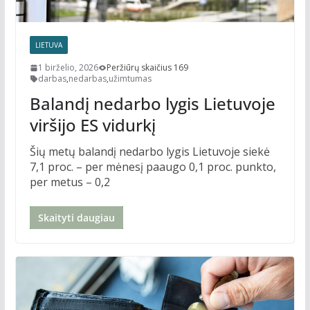
LIETUVA
1 birželio, 2026
Peržiūrų skaičius 169
darbas
,
nedarbas
,
užimtumas
Balandį nedarbo lygis Lietuvoje
viršijo ES vidurkį
Šių metų balandį nedarbo lygis Lietuvoje siekė
7,1 proc. – per mėnesį paaugo 0,1 proc. punkto,
per metus – 0,2
Skaityti daugiau