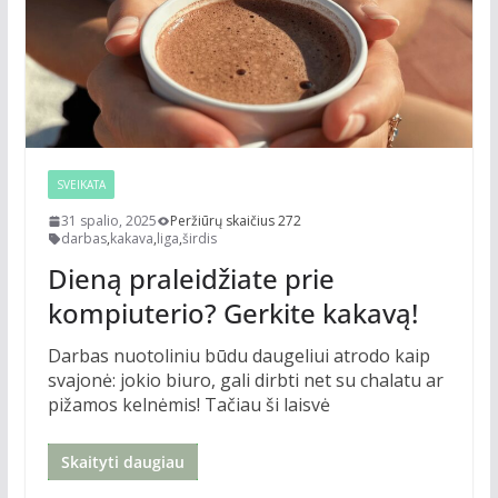
SVEIKATA
31 spalio, 2025
Peržiūrų skaičius 272
darbas
,
kakava
,
liga
,
širdis
Dieną praleidžiate prie
kompiuterio? Gerkite kakavą!
Darbas nuotoliniu būdu daugeliui atrodo kaip
svajonė: jokio biuro, gali dirbti net su chalatu ar
pižamos kelnėmis! Tačiau ši laisvė
Skaityti daugiau