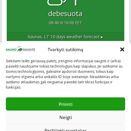
debesuota
08:46
16:06 EET
Kaunas, LT
10 days weather forecast ▸
Tvarkyti sutikimą
Apie mus
Siekdami teikti geriausią patirtį, įrenginio informacijai saugoti ir (arba)
pasiekti naudojame tokias technologijas kaip slapukus. Jei sutiksime su
Esame naujas Kaune, tačiau veržlus ir profesionalus
šiomis technologijomis, galėsime apdoroti duomenis, tokius kaip
kolektyvas. Ne naujokai žiniasklaidoje. Į Kauną
naršymo elgsena arba unikalūs ID šioje svetainėje. Nesutikimas arba
žengiame tvirtai įsitikinę savo sėkme.
sutikimo atšaukimas gali neigiamai paveikti tam tikras funkcijas ir
funkcijas.
Priimti
Neigti
Visos teisės saugomos © ON MEDIA. Sukurta naudojant
ColorMag
ir
WordPress
.
Peržiūrėti nuostatas