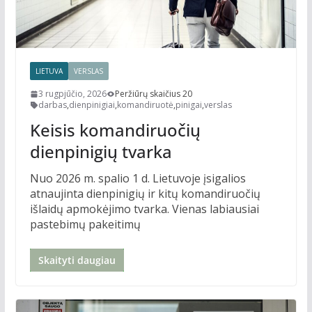
LIETUVA
VERSLAS
3 rugpjūčio, 2026
Peržiūrų skaičius 20
darbas
,
dienpinigiai
,
komandiruotė
,
pinigai
,
verslas
Keisis komandiruočių
dienpinigių tvarka
Nuo 2026 m. spalio 1 d. Lietuvoje įsigalios
atnaujinta dienpinigių ir kitų komandiruočių
išlaidų apmokėjimo tvarka. Vienas labiausiai
pastebimų pakeitimų
Skaityti daugiau