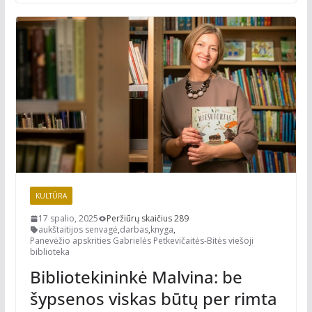
KULTŪRA
17 spalio, 2025
Peržiūrų skaičius 289
aukštaitijos senvagė
,
darbas
,
knyga
,
Panevėžio apskrities Gabrielės Petkevičaitės-Bitės viešoji
biblioteka
Bibliotekininkė Malvina: be
šypsenos viskas būtų per rimta