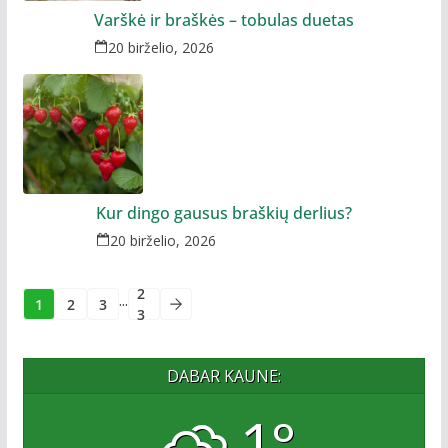
Varškė ir braškės – tobulas duetas
20 birželio, 2026
Kur dingo gausus braškių derlius?
20 birželio, 2026
2
...
1
2
3
3
DABAR KAUNE:
1°