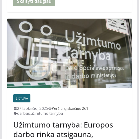
Skaityti daugiau
LIETUVA
27 lapkričio, 2025
Peržiūrų skaičius 261
darbas
,
užimtumo tarnyba
Užimtumo tarnyba: Europos
darbo rinka atsigauna,