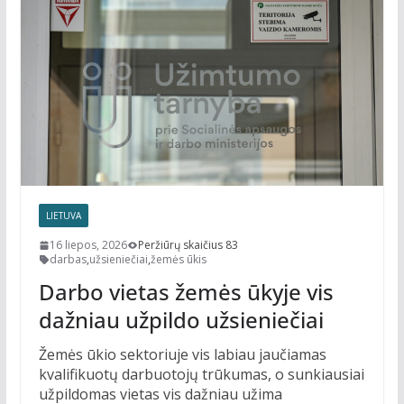
LIETUVA
16 liepos, 2026
Peržiūrų skaičius 83
darbas
,
užsieniečiai
,
žemės ūkis
Darbo vietas žemės ūkyje vis
dažniau užpildo užsieniečiai
Žemės ūkio sektoriuje vis labiau jaučiamas
kvalifikuotų darbuotojų trūkumas, o sunkiausiai
užpildomas vietas vis dažniau užima