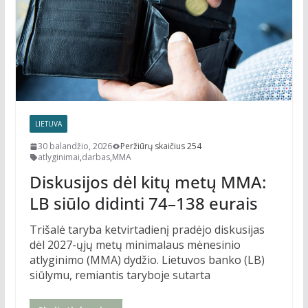
LIETUVA
30 balandžio, 2026
Peržiūrų skaičius 254
atlyginimai
,
darbas
,
MMA
Diskusijos dėl kitų metų MMA:
LB siūlo didinti 74–138 eurais
Trišalė taryba ketvirtadienį pradėjo diskusijas
dėl 2027-ųjų metų minimalaus mėnesinio
atlyginimo (MMA) dydžio. Lietuvos banko (LB)
siūlymu, remiantis taryboje sutarta