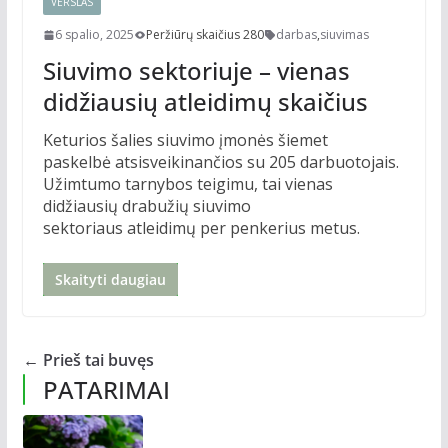
VERSLAS
6 spalio, 2025
Peržiūrų skaičius 280
darbas
,
siuvimas
Siuvimo sektoriuje – vienas
didžiausių atleidimų skaičius
Keturios šalies siuvimo įmonės šiemet
paskelbė atsisveikinančios su 205 darbuotojais.
Užimtumo tarnybos teigimu, tai vienas
didžiausių drabužių siuvimo
sektoriaus atleidimų per penkerius metus.
Skaityti daugiau
← Prieš tai buvęs
PATARIMAI