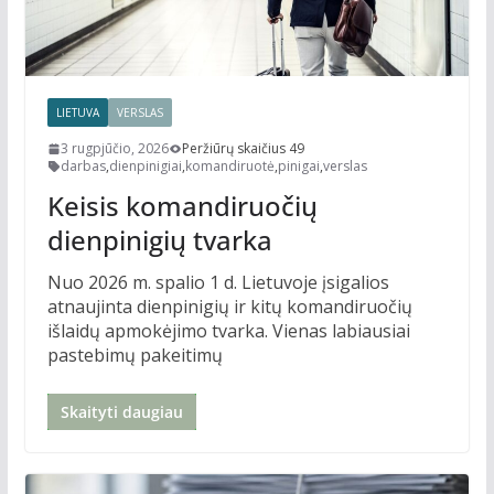
LIETUVA
VERSLAS
3 rugpjūčio, 2026
Peržiūrų skaičius 49
darbas
,
dienpinigiai
,
komandiruotė
,
pinigai
,
verslas
Keisis komandiruočių
dienpinigių tvarka
Nuo 2026 m. spalio 1 d. Lietuvoje įsigalios
atnaujinta dienpinigių ir kitų komandiruočių
išlaidų apmokėjimo tvarka. Vienas labiausiai
pastebimų pakeitimų
Skaityti daugiau