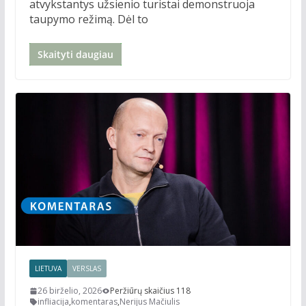
atvykstantys užsienio turistai demonstruoja
taupymo režimą. Dėl to
Skaityti daugiau
LIETUVA
VERSLAS
26 birželio, 2026
Peržiūrų skaičius 118
infliacija
,
komentaras
,
Nerijus Mačiulis