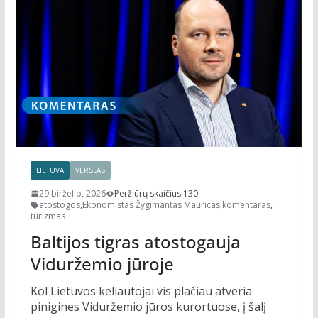
LIETUVA
VERSLAS
29 birželio, 2026
Peržiūrų skaičius 130
atostogos
,
Ekonomistas Žygimantas Mauricas
,
komentaras
,
turizmas
Baltijos tigras atostogauja
Viduržemio jūroje
Kol Lietuvos keliautojai vis plačiau atveria
pinigines Viduržemio jūros kurortuose, į šalį