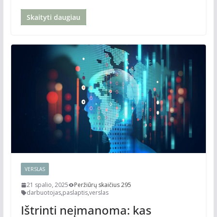
Skaityti daugiau
VERSLAS
21 spalio, 2025
Peržiūrų skaičius 295
darbuotojas
,
paslaptis
,
verslas
Ištrinti neįmanoma: kas