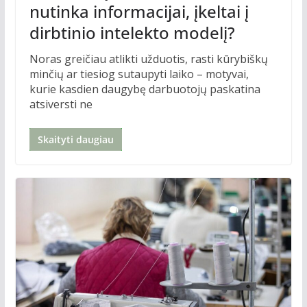
nutinka informacijai, įkeltai į
dirbtinio intelekto modelį?
Noras greičiau atlikti užduotis, rasti kūrybiškų
minčių ar tiesiog sutaupyti laiko – motyvai,
kurie kasdien daugybę darbuotojų paskatina
atsiversti ne
Skaityti daugiau