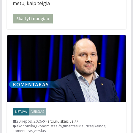
metu, kaip teigia
Skaityti daugiau
LIETUVA
VERSLAS
20 liepos, 2026
Peržiūrų skaičius 77
ekonomika
,
Ekonomistas Žygimantas Mauricas
,
kainos
,
komentaras
,
verslas