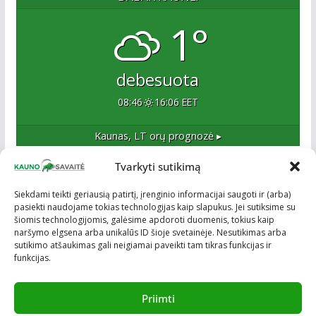
1°
debesuota
08:46
16:06 EET
Kaunas, LT
orų prognozė ▸
Tvarkyti sutikimą
Apie mus
Siekdami teikti geriausią patirtį, įrenginio informacijai saugoti ir (arba)
pasiekti naudojame tokias technologijas kaip slapukus. Jei sutiksime su
Esame naujas Kaune, tačiau veržlus ir profesionalus
šiomis technologijomis, galėsime apdoroti duomenis, tokius kaip
kolektyvas. Ne naujokai žiniasklaidoje. Į Kauną
naršymo elgsena arba unikalūs ID šioje svetainėje. Nesutikimas arba
žengiame tvirtai įsitikinę savo sėkme.
sutikimo atšaukimas gali neigiamai paveikti tam tikras funkcijas ir
funkcijas.
Priimti