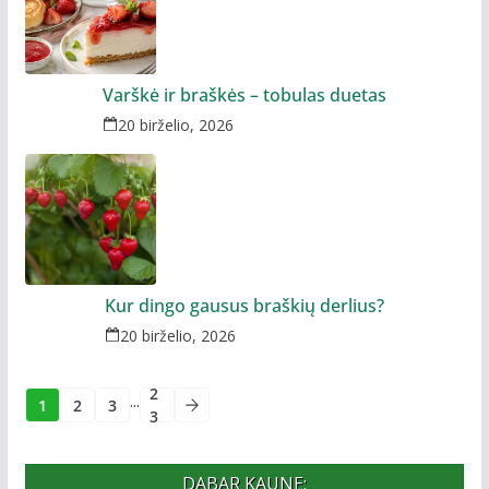
Varškė ir braškės – tobulas duetas
20 birželio, 2026
Kur dingo gausus braškių derlius?
20 birželio, 2026
2
...
1
2
3
3
DABAR KAUNE: