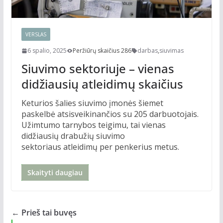
VERSLAS
6 spalio, 2025
Peržiūrų skaičius 286
darbas
,
siuvimas
Siuvimo sektoriuje – vienas
didžiausių atleidimų skaičius
Keturios šalies siuvimo įmonės šiemet
paskelbė atsisveikinančios su 205 darbuotojais.
Užimtumo tarnybos teigimu, tai vienas
didžiausių drabužių siuvimo
sektoriaus atleidimų per penkerius metus.
Skaityti daugiau
← Prieš tai buvęs