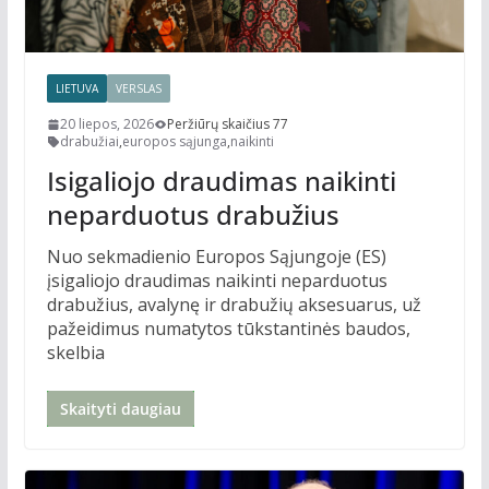
LIETUVA
VERSLAS
20 liepos, 2026
Peržiūrų skaičius 77
drabužiai
,
europos sąjunga
,
naikinti
Isigaliojo draudimas naikinti
neparduotus drabužius
Nuo sekmadienio Europos Sąjungoje (ES)
įsigaliojo draudimas naikinti neparduotus
drabužius, avalynę ir drabužių aksesuarus, už
pažeidimus numatytos tūkstantinės baudos,
skelbia
Skaityti daugiau