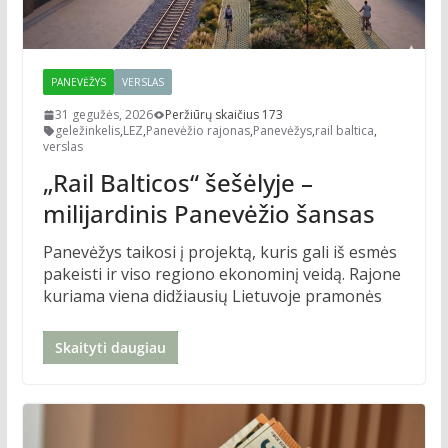
PANEVĖŽYS
VERSLAS
31 gegužės, 2026
Peržiūrų skaičius 173
geležinkelis
,
LEZ
,
Panevėžio rajonas
,
Panevėžys
,
rail baltica
,
verslas
„Rail Balticos“ šešėlyje –
milijardinis Panevėžio šansas
Panevėžys taikosi į projektą, kuris gali iš esmės
pakeisti ir viso regiono ekonominį veidą. Rajone
kuriama viena didžiausių Lietuvoje pramonės
Skaityti daugiau