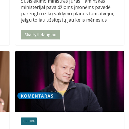
Susisiekimo ministras Juras Taminskas
ministerijai pavaldžioms įmonėms pavedė
parengti rizikų valdymo planus tam atvejui,
jeigu toliau užsitęstų jau kelis mėnesius
Skaityti daugiau
LIETUVA