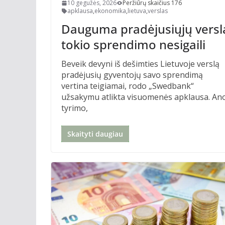
10 gegužės, 2026
Peržiūrų skaičius 176
apklausa
,
ekonomika
,
lietuva
,
verslas
Dauguma pradėjusiųjų versl
tokio sprendimo nesigaili
Beveik devyni iš dešimties Lietuvoje verslą
pradėjusių gyventojų savo sprendimą
vertina teigiamai, rodo „Swedbank“
užsakymu atlikta visuomenės apklausa. An
tyrimo,
Skaityti daugiau