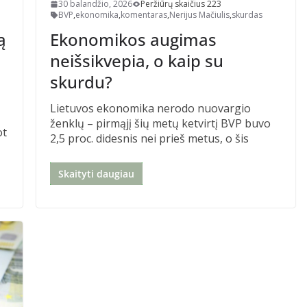
30 balandžio, 2026
Peržiūrų skaičius 223
BVP
,
ekonomika
,
komentaras
,
Nerijus Mačiulis
,
skurdas
ą
Ekonomikos augimas
neišsikvepia, o kaip su
skurdu?
Lietuvos ekonomika nerodo nuovargio
ženklų – pirmąjį šių metų ketvirtį BVP buvo
ot
2,5 proc. didesnis nei prieš metus, o šis
Skaityti daugiau