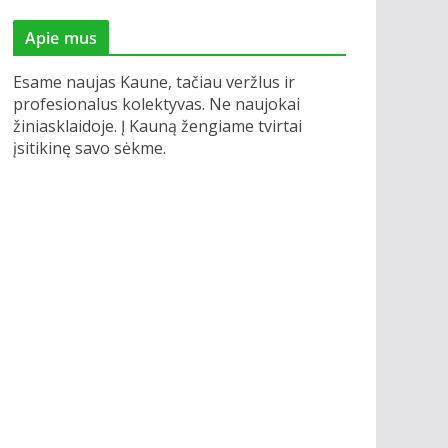
Apie mus
Esame naujas Kaune, tačiau veržlus ir
profesionalus kolektyvas. Ne naujokai
žiniasklaidoje. Į Kauną žengiame tvirtai
įsitikinę savo sėkme.