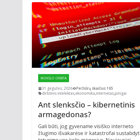
MOKSLO ORBITA
31 gegužės, 2026
Peržiūrų skaičius 165
dirbtinis intelektas
,
ekonomika
,
internetas
,
pinigai
Ant slenksčio – kibernetinis
armagedonas?
Gali būti, jog gyvename visiško interneto
žlugimo išvakarėse ir katastrofai sustabdyt