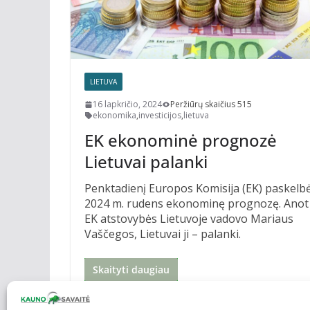
LIETUVA
16 lapkričio, 2024
Peržiūrų skaičius 515
ekonomika
,
investicijos
,
lietuva
EK ekonominė prognozė
Lietuvai palanki
Penktadienį Europos Komisija (EK) paskelb
2024 m. rudens ekonominę prognozę. Anot
EK atstovybės Lietuvoje vadovo Mariaus
Vaščegos, Lietuvai ji – palanki.
Skaityti daugiau