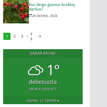
Kur dingo gausus braškių
derlius?
20 birželio, 2026
2
...
1
2
3
3
DABAR KAUNE:
1°
debesuota
08:46
16:06 EET
Kaunas, LT
climate ▸