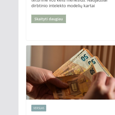
teturime vos kelis mėnesius. Naujausiai
dirbtinio intelekto modelių kartai
Skaityti daugiau
VERSLAS