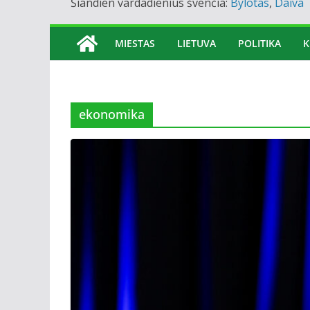
Šiandien vardadienius švenčia:
Bylotas
,
Daiva
MIESTAS
LIETUVA
POLITIKA
K
ekonomika