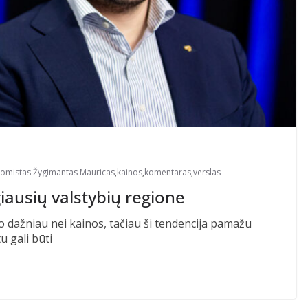
omistas Žygimantas Mauricas
,
kainos
,
komentaras
,
verslas
giausių valstybių regione
o dažniau nei kainos, tačiau ši tendencija pamažu
u gali būti