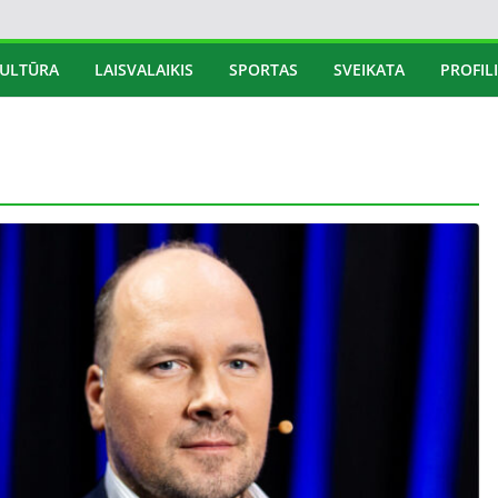
ULTŪRA
LAISVALAIKIS
SPORTAS
SVEIKATA
PROFILI