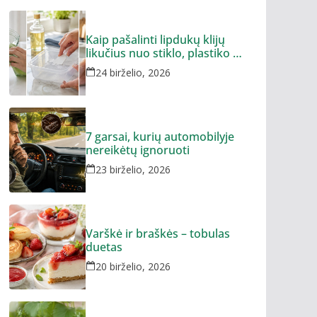
Kaip pašalinti lipdukų klijų
likučius nuo stiklo, plastiko ar
metalo
24 birželio, 2026
7 garsai, kurių automobilyje
nereikėtų ignoruoti
23 birželio, 2026
Varškė ir braškės – tobulas
duetas
20 birželio, 2026