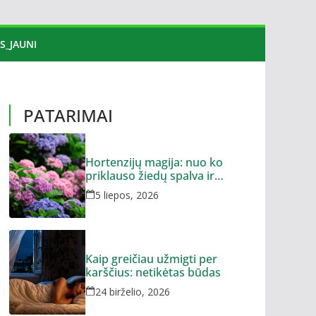
S_JAUNI
PATARIMAI
Hortenzijų magija: nuo ko
priklauso žiedų spalva ir
dydis?
5 liepos, 2026
Kaip greičiau užmigti per
karščius: netikėtas būdas
24 birželio, 2026