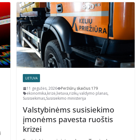
LIETUVA
11 gegužės, 2026
Peržiūrų skaičius 179
ekonomika
,
krizė
,
lietuva
,
rizikų valdymo planas
,
Susisiekimas
,
Susisiekimo ministerija
Valstybinėms susisiekimo
įmonėms pavesta ruoštis
krizei
i