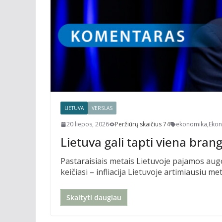
LIETUVA
VERSLAS
20 liepos, 2026
Peržiūrų skaičius 74
ekonomika
,
Ekon
Lietuva gali tapti viena bran
Pastaraisiais metais Lietuvoje pajamos aug
keičiasi – infliacija Lietuvoje artimiausiu met
Skaityti daugiau