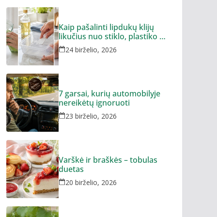
Kaip pašalinti lipdukų klijų
likučius nuo stiklo, plastiko ar
metalo
24 birželio, 2026
7 garsai, kurių automobilyje
nereikėtų ignoruoti
23 birželio, 2026
Varškė ir braškės – tobulas
duetas
20 birželio, 2026