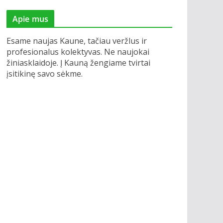
Apie mus
Esame naujas Kaune, tačiau veržlus ir
profesionalus kolektyvas. Ne naujokai
žiniasklaidoje. Į Kauną žengiame tvirtai
įsitikinę savo sėkme.