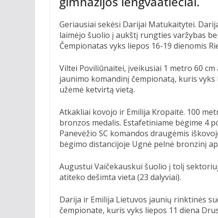
gimnazijos lengvaatlečiai.
Geriausiai sekėsi Darijai Matukaitytei. Darij
laimėjo šuolio į aukštį rungties varžybas 
Čempionatas vyks liepos 16-19 dienomis Riet
Viltei Poviliūnaitei, įveikusiai 1 metro 60 cm 
jaunimo komandinį čempionatą, kuris vyks lie
užėmė ketvirtą vietą.
Atkakliai kovojo ir Emilija Kropaitė. 100 met
bronzos medalis. Estafetiniame bėgime 4 po
Panevėžio SC komandos draugėmis iškovojo 
bėgimo distancijoje Ugnė pelnė bronzinį a
Augustui Vaičekauskui šuolio į tolį sektoriu
atiteko dešimta vieta (23 dalyviai).
Darija ir Emilija Lietuvos jaunių rinktinės 
čempionate, kuris vyks liepos 11 diena Dru