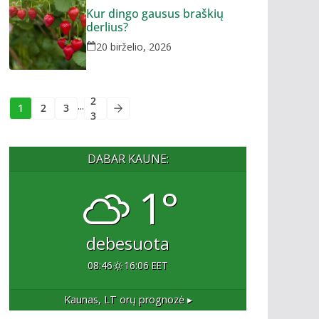
Kur dingo gausus braškių
derlius?
20 birželio, 2026
2
...
1
2
3
3
DABAR KAUNE:
1°
debesuota
08:46
16:06 EET
Kaunas, LT
orų prognozė ▸