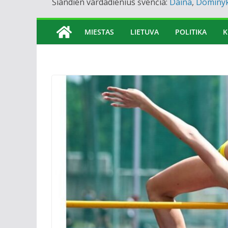
Šiandien vardadienius švenčia:
Daina
,
Dominy
MIESTAS
LIETUVA
POLITIKA
K