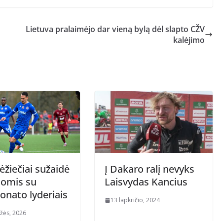
Lietuva pralaimėjo dar vieną bylą dėl slapto CŽV
kalėjimo
žiečiai sužaidė
Į Dakaro ralį nevyks
iomis su
Laisvydas Kancius
onato lyderiais
13 lapkričio, 2024
žės, 2026