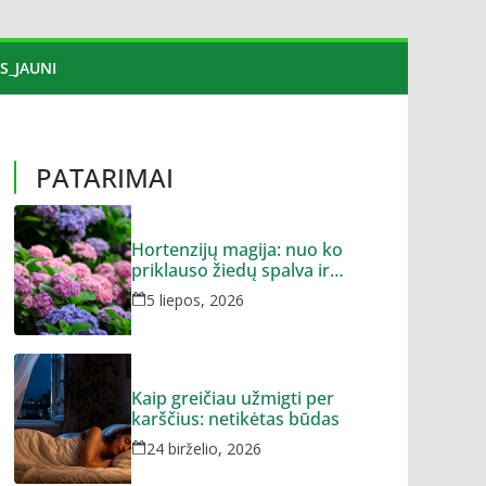
S_JAUNI
PATARIMAI
Hortenzijų magija: nuo ko
priklauso žiedų spalva ir
dydis?
5 liepos, 2026
Kaip greičiau užmigti per
karščius: netikėtas būdas
24 birželio, 2026