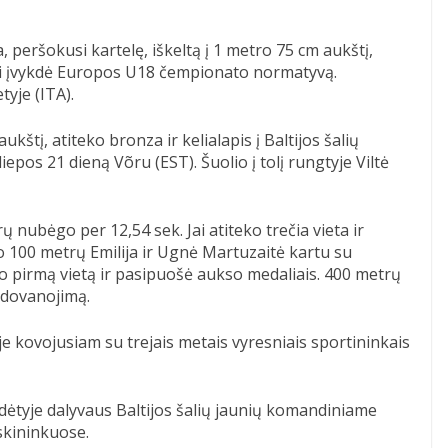
a, peršokusi kartelę, iškeltą į 1 metro 75 cm aukštį,
bei įvykdė Europos U18 čempionato normatyvą.
yje (ITA).
aukštį, atiteko bronza ir kelialapis į Baltijos šalių
pos 21 dieną Võru (EST). Šuolio į tolį rungtyje Viltė
rų nubėgo per 12,54 sek. Jai atiteko trečia vieta ir
 100 metrų Emilija ir Ugnė Martuzaitė kartu su
pirmą vietą ir pasipuošė aukso medaliais. 400 metrų
pdovanojimą.
je kovojusiam su trejais metais vyresniais sportininkais
sudėtyje dalyvaus Baltijos šalių jaunių komandiniame
skininkuose.