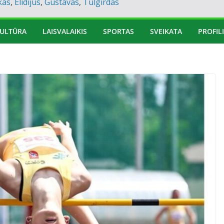
kas
,
Elidijus
,
Gustavas
,
Tulgirdas
ULTŪRA
LAISVALAIKIS
SPORTAS
SVEIKATA
PROFILI