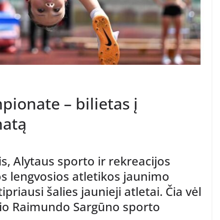
ionate – bilietas į
natą
s, Alytaus sporto ir rekreacijos
s lengvosios atletikos jaunimo
riausi šalies jaunieji atletai. Čia vėl
io Raimundo Sargūno sporto