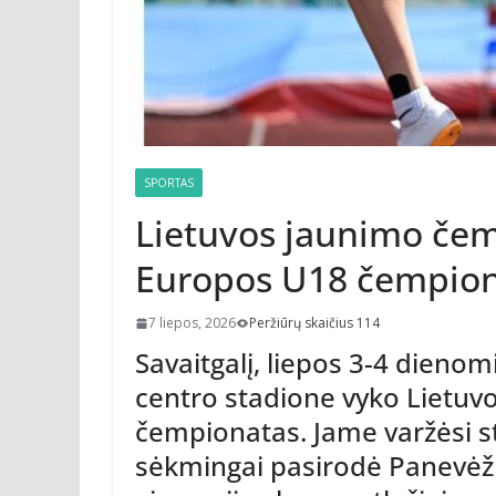
SPORTAS
Lietuvos jaunimo čemp
Europos U18 čempio
7 liepos, 2026
Peržiūrų skaičius 114
Savaitgalį, liepos 3-4 dienomi
centro stadione vyko Lietuvo
čempionatas. Jame varžėsi stip
sėkmingai pasirodė Panevėž