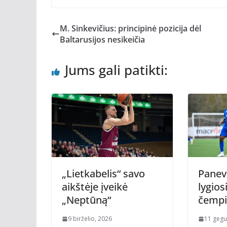
M. Sinkevičius: principinė pozicija dėl
Baltarusijos nesikeičia
Jums gali patikti:
„Lietkabelis“ savo
Panevė
aikštėje įveikė
lygios
„Neptūną“
čempi
9 birželio, 2026
11 gegu