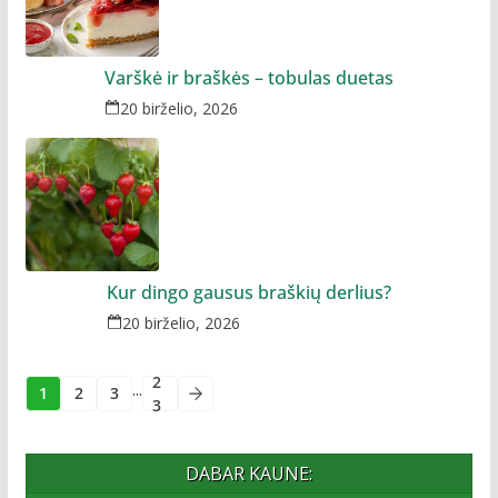
Varškė ir braškės – tobulas duetas
20 birželio, 2026
Kur dingo gausus braškių derlius?
20 birželio, 2026
2
...
1
2
3
3
DABAR KAUNE: