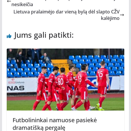
nesikeičia
Lietuva pralaimėjo dar vieną bylą dėl slapto CŽV
kalėjimo
Jums gali patikti:
Futbolininkai namuose pasiekė
dramatišką pergalę