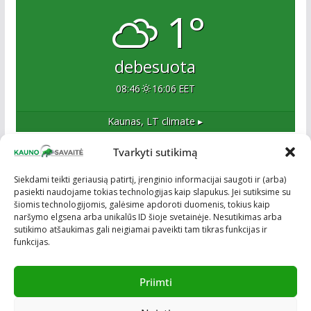
1°
debesuota
08:46
16:06 EET
Kaunas, LT
climate ▸
Tvarkyti sutikimą
Apie mus
Siekdami teikti geriausią patirtį, įrenginio informacijai saugoti ir (arba)
pasiekti naudojame tokias technologijas kaip slapukus. Jei sutiksime su
Esame naujas Kaune, tačiau veržlus ir profesionalus
šiomis technologijomis, galėsime apdoroti duomenis, tokius kaip
kolektyvas. Ne naujokai žiniasklaidoje. Į Kauną
naršymo elgsena arba unikalūs ID šioje svetainėje. Nesutikimas arba
žengiame tvirtai įsitikinę savo sėkme.
sutikimo atšaukimas gali neigiamai paveikti tam tikras funkcijas ir
funkcijas.
Priimti