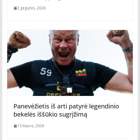
3 gegužės, 2026
Panevėžietis iš arti patyrė legendinio
bekelės iššūkio sugrįžimą
13 liepos, 2026