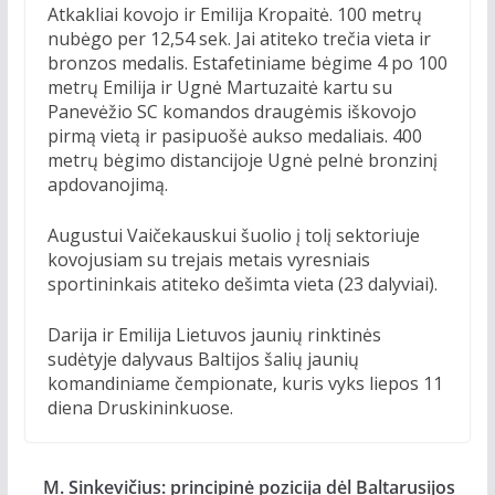
Atkakliai kovojo ir Emilija Kropaitė. 100 metrų
nubėgo per 12,54 sek. Jai atiteko trečia vieta ir
bronzos medalis. Estafetiniame bėgime 4 po 100
metrų Emilija ir Ugnė Martuzaitė kartu su
Panevėžio SC komandos draugėmis iškovojo
pirmą vietą ir pasipuošė aukso medaliais. 400
metrų bėgimo distancijoje Ugnė pelnė bronzinį
apdovanojimą.
Augustui Vaičekauskui šuolio į tolį sektoriuje
kovojusiam su trejais metais vyresniais
sportininkais atiteko dešimta vieta (23 dalyviai).
Darija ir Emilija Lietuvos jaunių rinktinės
sudėtyje dalyvaus Baltijos šalių jaunių
komandiniame čempionate, kuris vyks liepos 11
diena Druskininkuose.
M. Sinkevičius: principinė pozicija dėl Baltarusijos