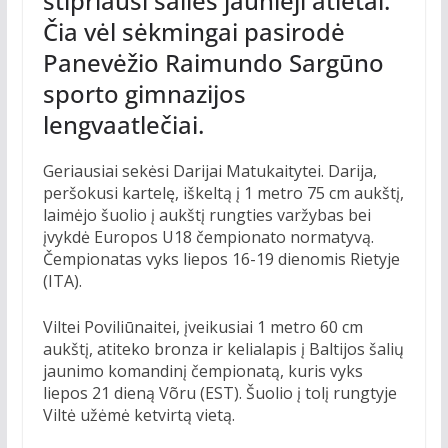
stipriausi šalies jaunieji atletai.
Čia vėl sėkmingai pasirodė
Panevėžio Raimundo Sargūno
sporto gimnazijos
lengvaatlečiai.
Geriausiai sekėsi Darijai Matukaitytei. Darija,
peršokusi kartelę, iškeltą į 1 metro 75 cm aukštį,
laimėjo šuolio į aukštį rungties varžybas bei
įvykdė Europos U18 čempionato normatyvą.
Čempionatas vyks liepos 16-19 dienomis Rietyje
(ITA).
Viltei Poviliūnaitei, įveikusiai 1 metro 60 cm
aukštį, atiteko bronza ir kelialapis į Baltijos šalių
jaunimo komandinį čempionatą, kuris vyks
liepos 21 dieną Võru (EST). Šuolio į tolį rungtyje
Viltė užėmė ketvirtą vietą.