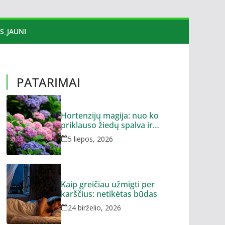
S_JAUNI
PATARIMAI
Hortenzijų magija: nuo ko
priklauso žiedų spalva ir
dydis?
5 liepos, 2026
Kaip greičiau užmigti per
karščius: netikėtas būdas
24 birželio, 2026