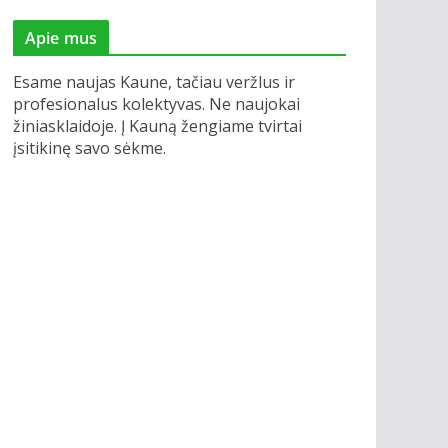
Apie mus
Esame naujas Kaune, tačiau veržlus ir
profesionalus kolektyvas. Ne naujokai
žiniasklaidoje. Į Kauną žengiame tvirtai
įsitikinę savo sėkme.