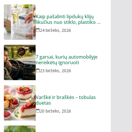
Kaip pašalinti lipdukų klijų
likučius nuo stiklo, plastiko ar
metalo
24 birželio, 2026
7 garsai, kurių automobilyje
nereikėtų ignoruoti
23 birželio, 2026
Varškė ir braškės – tobulas
duetas
20 birželio, 2026