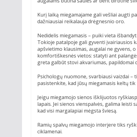
augalams būtina saulės ar bent dirbtinė švi
Kurį laiką miegamajame gali vešliai augti pap
dažniausiai reikalauja drėgnesnio oro.
Nedidelis miegamasis – puiki vieta išband
Tokioje patalpoje gali gyventi įvairiausios 
apšvietimo klausimas, augalai ne gyvens, o k
komfortiškesnės vietos: statyti ant palangės,
greta galbūt stovi akvariumas, papildomai d
Psichologų nuomone, svarbiausi vaizdai – t
pasistenkite, kad jūsų miegamasis keltų tik
Jeigu miegamojo sienos išklijuotos ryškiaspal
lapais. Jei sienos vienspalvės, galima leisti 
kad visi margalapiai mėgsta šviesą.
Ramių spalvų miegamojo interjere tiks ryškiai
ciklamenai.