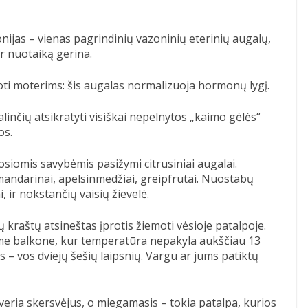
ijas – vienas pagrindinių vazoninių eterinių augalų,
ir nuotaiką gerina.
i moterims: šis augalas normalizuoja hormonų lygį.
alinčių atsikratyti visiškai nepelnytos „kaimo gėlės“
os.
siomis savybėmis pasižymi citrusiniai augalai.
, mandarinai, apelsinmedžiai, greipfrutai. Nuostabų
i, ir nokstančių vaisių žievelė.
ų kraštų atsineštas įprotis žiemoti vėsioje patalpoje.
tame balkone, kur temperatūra nepakyla aukščiau 13
s – vos dviejų šešių laipsnių. Vargu ar jums patiktų
ištveria skersvėjus, o miegamasis – tokia patalpa, kurios