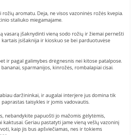
i rožių aromatu. Deja, ne visos vazoninės rožės kvepia.
etinio staliuko miegamajame.
ą vasarą įšaknydinti vieną sodo rožių ir žiemai pernešti
– kartais įsišaknija ir kioskuo se bei parduotuvėse
et ir pagal galimybes drėgnesnis nei kitose patalpose.
: bananai, sparmanijos, kinrožės, rombalapiai cisai.
 labiau daržininkai, ir augalai interjere jus domina tik
 paprastas taisykles ir jomis vadovautis.
lis, nebandykite papuošti jo mažomis gėlytėmis,
ai kaktusai. Geriau pastatyti jame vieną vešlų vazoninį
voti, kaip jis bus apšviečiamas, nes ir tokiems