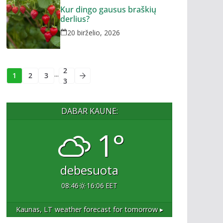
Kur dingo gausus braškių
derlius?
20 birželio, 2026
2
...
1
2
3
3
DABAR KAUNE:
1°
debesuota
08:46
16:06 EET
Kaunas, LT
weather forecast for tomorrow ▸