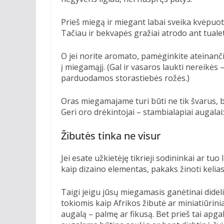
Prieš miegą ir miegant labai sveika kvėpuot
Tačiau ir bekvapės gražiai atrodo ant tual
O jei norite aromato, pamėginkite ateinanči
į miegamąjį. (Gal ir vasaros laukti nereikės 
parduodamos storastiebės rožės.)
Oras miegamajame turi būti ne tik švarus, b
Geri oro drėkintojai – stambialapiai augalai
Žibutės tinka ne visur
Jei esate užkietėję tikrieji sodininkai ar tuo
kaip dizaino elementas, pakaks žinoti kelias
Taigi jeigu jūsų miegamasis ganėtinai dide
tokiomis kaip Afrikos žibutė ar miniatiūrini
augalą – palmę ar fikusą. Bet prieš tai apgal