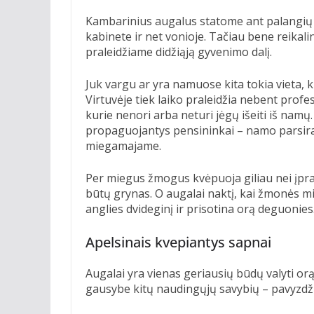
Kambarinius augalus statome ant palangių v
kabinete ir net vonioje. Tačiau bene reikal
praleidžiame didžiąją gyvenimo dalį.
Juk vargu ar yra namuose kita tokia vieta, k
Virtuvėje tiek laiko praleidžia nebent profesi
kurie nenori arba neturi jėgų išeiti iš namų. 
propaguojantys pensininkai – namo parsirand
miegamajame.
Per miegus žmogus kvėpuoja giliau nei įpras
būtų grynas. O augalai naktį, kai žmonės m
anglies dvideginį ir prisotina orą deguonies. 
Apelsinais kvepiantys sapnai
Augalai yra vienas geriausių būdų valyti or
gausybe kitų naudingųjų savybių – pavyzdžiu