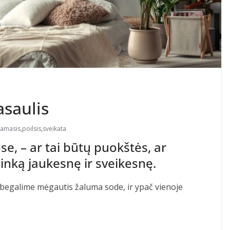
asaulis
amasis
,
poilsis
,
sveikata
e, – ar tai būtų puokštės, ar
linką jaukesnę ir sveikesnę.
ebegalime mėgautis žaluma sode, ir ypač vienoje