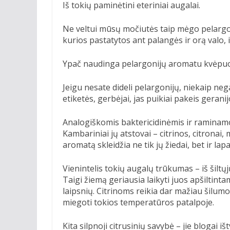
Iš tokių paminėtini eteriniai augalai.
Ne veltui mūsų močiutės taip mėgo pelargon
kurios pastatytos ant palangės ir orą valo, 
Ypač naudinga pelargonijų aromatu kvėpuot
Jeigu nesate dideli pelargonijų, niekaip neg
etiketės, gerbėjai, jas puikiai pakeis geranij
Analogiškomis baktericidinėmis ir raminamo
Kambariniai jų atstovai – citrinos, citronai
aromatą skleidžia ne tik jų žiedai, bet ir lapa
Vienintelis tokių augalų trūkumas – iš šiltųj
Taigi žiemą geriausia laikyti juos apšiltin
laipsnių. Citrinoms reikia dar mažiau šilumo
miegoti tokios temperatūros patalpoje.
Kita silpnoji citrusinių savybė – jie blogai 