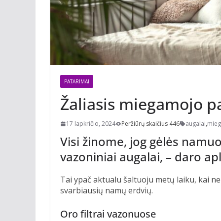
PATARIMAI
Žaliasis miegamojo p
17 lapkričio, 2024
Peržiūrų skaičius 446
augalai
,
mieg
Visi žinome, jog gėlės namuos
vazoniniai augalai, – daro ap
Tai ypač aktualu šaltuoju metų laiku, kai n
svarbiausių namų erdvių.
Oro filtrai vazonuose