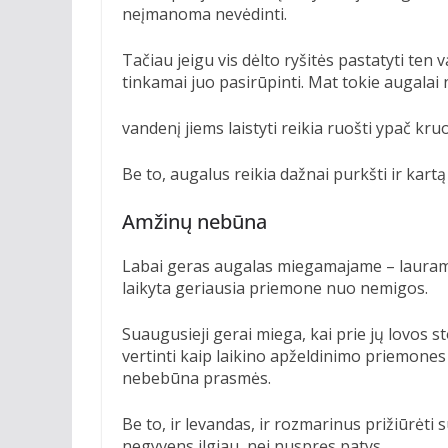
neįmanoma nevėdinti.
Tačiau jeigu vis dėlto ryšitės pastatyti ten
tinkamai juo pasirūpinti. Mat tokie augalai 
vandenį jiems laistyti reikia ruošti ypač kruo
Be to, augalus reikia dažnai purkšti ir kart
Amžinų nebūna
Labai geras augalas miegamajame – laurame
laikyta geriausia priemone nuo nemigos.
Suaugusieji gerai miega, kai prie jų lovos s
vertinti kaip laikino apželdinimo priemones –
nebebūna prasmės.
Be to, ir levandas, ir rozmarinus prižiūrėti s
negyvens ilgiau, nei nuspręs patys.