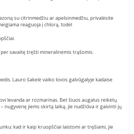
 vazoną su citrinmedžiu ar apelsinmedžiu, privalėsite
neigiama reaguoja į chlorą, todėl
pščiai.
ą per savaitę tręšti mineralinėmis trąšomis.
dis. Lauro šakelė vaiko lovos galvūgalyje kadaise
tovi levanda ar rozmarinas. Bet šiuos augalus reikėtų
 nugyvenę jiems skirtą laiką, jie nudžiūva ir gaivinti jų
unku: kad ir kaip kruopščiai laistomi ar tręšiami, jie