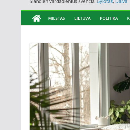
Šiandien vardadienius švenčia:
Bylotas
,
Daiva
MIESTAS
LIETUVA
POLITIKA
K