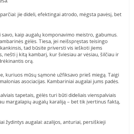
esa.
arčiai: jie dideli, efektingai atrodo, mėgsta pavėsį, bet
yti savo, kaip augalų komponavimo meistro, gabumus.
kambarinės gėlės. Tiesa, jei neišspręstas teisingo
ankinsis, tad būsite priversti vis ieškoti jiems
 nešti į kitą kambarį, kur šviesiau ar vėsiau, šilčiau ir
rėkinantis orą.
ie, kuriuos mūsų sąmonė užfiksavo prieš miegą. Taigi
 malonias asociacijas. Kambariniai augalai jums padės.
viais tapetais, gėlės turi būti dideliais vienspalviais
sau margalapių augalų karaliją – bet tik įvertinus faktą,
 žydintys augalai: azalijos, anturiai, persiškieji