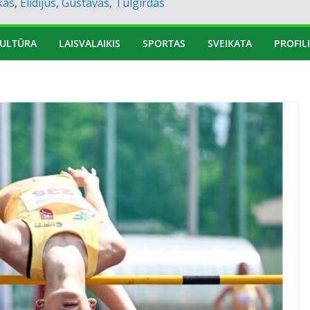
kas
,
Elidijus
,
Gustavas
,
Tulgirdas
ULTŪRA
LAISVALAIKIS
SPORTAS
SVEIKATA
PROFILI