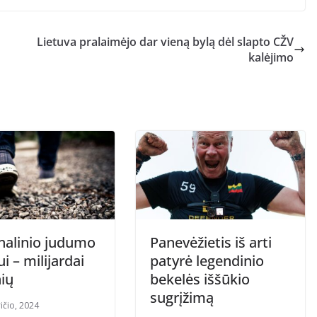
Lietuva pralaimėjo dar vieną bylą dėl slapto CŽV
kalėjimo
nalinio judumo
Panevėžietis iš arti
ui – milijardai
patyrė legendinio
ių
bekelės iššūkio
sugrįžimą
ičio, 2024