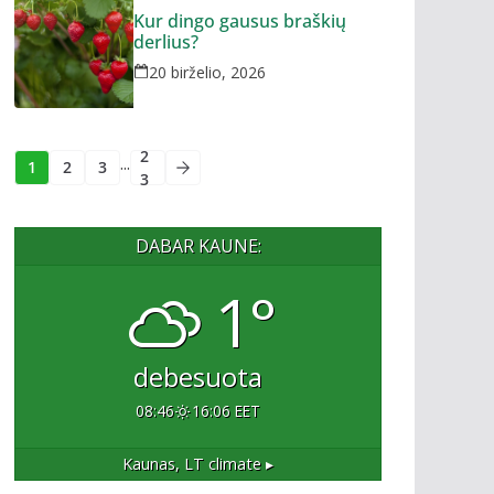
Kur dingo gausus braškių
derlius?
20 birželio, 2026
2
...
1
2
3
3
DABAR KAUNE:
1°
debesuota
08:46
16:06 EET
Kaunas, LT
climate ▸