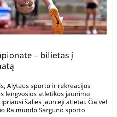
ionate – bilietas į
natą
s, Alytaus sporto ir rekreacijos
s lengvosios atletikos jaunimo
riausi šalies jaunieji atletai. Čia vėl
io Raimundo Sargūno sporto