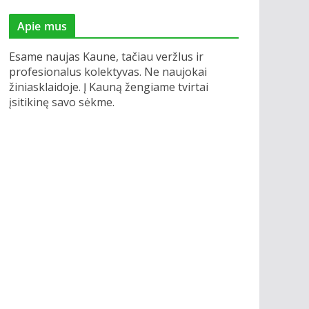
Apie mus
Esame naujas Kaune, tačiau veržlus ir
profesionalus kolektyvas. Ne naujokai
žiniasklaidoje. Į Kauną žengiame tvirtai
įsitikinę savo sėkme.