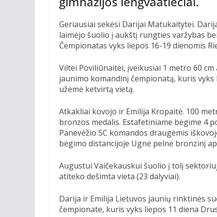
gimnazijos lengvaatlečiai.
Geriausiai sekėsi Darijai Matukaitytei. Darij
laimėjo šuolio į aukštį rungties varžybas 
Čempionatas vyks liepos 16-19 dienomis Riet
Viltei Poviliūnaitei, įveikusiai 1 metro 60 cm 
jaunimo komandinį čempionatą, kuris vyks lie
užėmė ketvirtą vietą.
Atkakliai kovojo ir Emilija Kropaitė. 100 met
bronzos medalis. Estafetiniame bėgime 4 po
Panevėžio SC komandos draugėmis iškovojo 
bėgimo distancijoje Ugnė pelnė bronzinį a
Augustui Vaičekauskui šuolio į tolį sektoriu
atiteko dešimta vieta (23 dalyviai).
Darija ir Emilija Lietuvos jaunių rinktinės 
čempionate, kuris vyks liepos 11 diena Dru