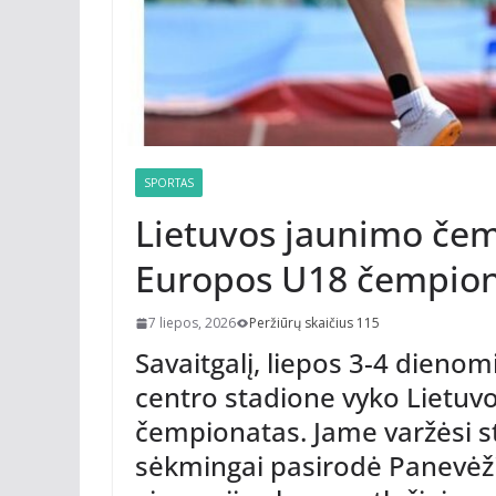
SPORTAS
Lietuvos jaunimo čemp
Europos U18 čempio
7 liepos, 2026
Peržiūrų skaičius 115
Savaitgalį, liepos 3-4 dienomi
centro stadione vyko Lietuvo
čempionatas. Jame varžėsi stip
sėkmingai pasirodė Panevėž