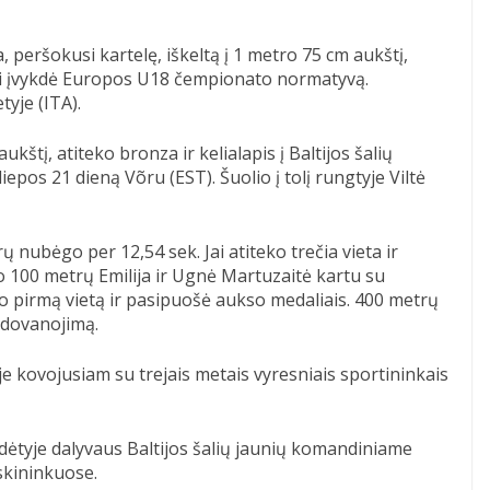
a, peršokusi kartelę, iškeltą į 1 metro 75 cm aukštį,
bei įvykdė Europos U18 čempionato normatyvą.
yje (ITA).
aukštį, atiteko bronza ir kelialapis į Baltijos šalių
pos 21 dieną Võru (EST). Šuolio į tolį rungtyje Viltė
rų nubėgo per 12,54 sek. Jai atiteko trečia vieta ir
 100 metrų Emilija ir Ugnė Martuzaitė kartu su
pirmą vietą ir pasipuošė aukso medaliais. 400 metrų
pdovanojimą.
je kovojusiam su trejais metais vyresniais sportininkais
sudėtyje dalyvaus Baltijos šalių jaunių komandiniame
skininkuose.