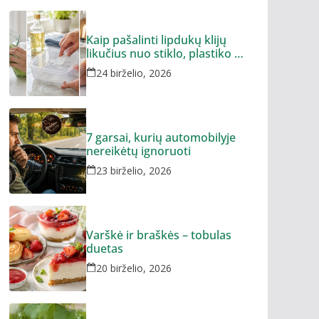
Kaip pašalinti lipdukų klijų
likučius nuo stiklo, plastiko ar
metalo
24 birželio, 2026
7 garsai, kurių automobilyje
nereikėtų ignoruoti
23 birželio, 2026
Varškė ir braškės – tobulas
duetas
20 birželio, 2026