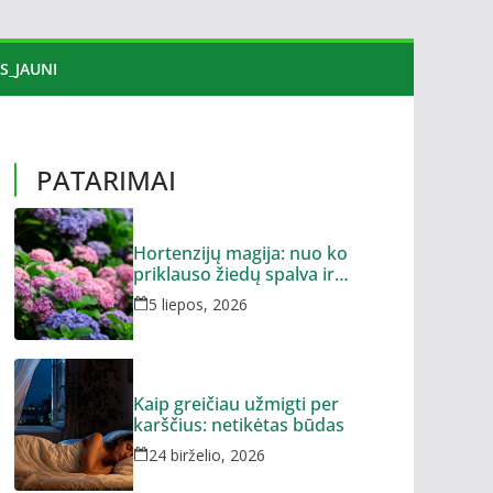
S_JAUNI
PATARIMAI
Hortenzijų magija: nuo ko
priklauso žiedų spalva ir
dydis?
5 liepos, 2026
Kaip greičiau užmigti per
karščius: netikėtas būdas
24 birželio, 2026