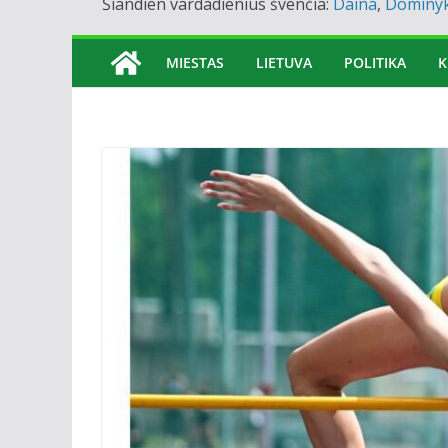
Šiandien vardadienius švenčia:
Daina
,
Dominy
MIESTAS
LIETUVA
POLITIKA
K