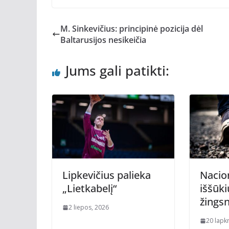
M. Sinkevičius: principinė pozicija dėl
Baltarusijos nesikeičia
Jums gali patikti:
Lipkevičius palieka
Nacio
„Lietkabelį“
iššūki
žingsn
2 liepos, 2026
20 lapkr