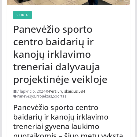
SPORTAS
Panevėžio sporto
centro baidarių ir
kanojų irklavimo
treneriai dalyvauja
projektinėje veikloje
7 lapkričio, 2024
Peržiūrų skaičius 584
Panevėžys
,
Projektas
,
Sportas
Panevėžio sporto centro
baidarių ir kanojų irklavimo
treneriai gyvena laukimo
nuotaikomis – šiuo metu vyksta