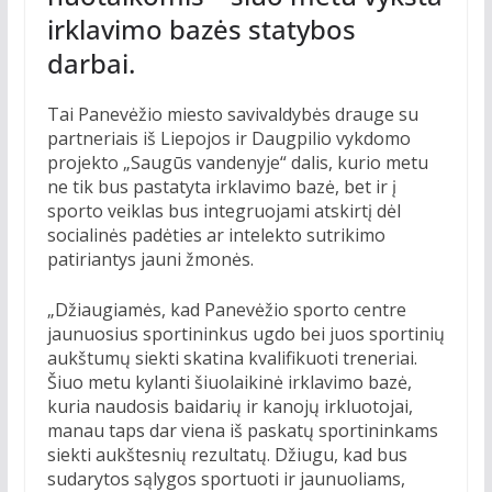
irklavimo bazės statybos
darbai.
Tai Panevėžio miesto savivaldybės drauge su
partneriais iš Liepojos ir Daugpilio vykdomo
projekto „Saugūs vandenyje“ dalis, kurio metu
ne tik bus pastatyta irklavimo bazė, bet ir į
sporto veiklas bus integruojami atskirtį dėl
socialinės padėties ar intelekto sutrikimo
patiriantys jauni žmonės.
„Džiaugiamės, kad Panevėžio sporto centre
jaunuosius sportininkus ugdo bei juos sportinių
aukštumų siekti skatina kvalifikuoti treneriai.
Šiuo metu kylanti šiuolaikinė irklavimo bazė,
kuria naudosis baidarių ir kanojų irkluotojai,
manau taps dar viena iš paskatų sportininkams
siekti aukštesnių rezultatų. Džiugu, kad bus
sudarytos sąlygos sportuoti ir jaunuoliams,