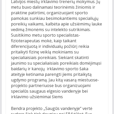
Latvijos miestų irklavimo trenerių mokymus. Jų
metu buvo dalinamasi teorinėmis žiniomis ir
praktine patirtimi, organizuojant sporto
pamokas sunkiau besimokantiems specialiųjų
poreikių vaikams, kalbėta apie užsiėmimų lauke
vedimą žmonėms su intelekto sutrikimais.
Susitikimo metu sporto specialistas-
fizioterapeutas mokė, kaip taikant
diferencijuotą ir individualų požiūrį reikia
pritaikyti fizinę veiklą mokiniams su
specialiaisiais poreikiais. Siekiant skatinti
jaunimo su specialiaisiais poreikiais domėjimąsi
baidarių ir kanojų irklavimo sporto šaka
ateityje ketinama parengti jiems pritaikytą
ugdymo programą. Jau kitą vasarą miestuose-
projekto partneriuose bus organizuojami
specialūs saugaus elgesio vandenyje bei
irklavimo užsiėmimai šiems
Bendra projekto „Saugūs vandenyje“ vertė