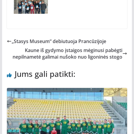
„Stasys Museum“ debiutuoja Prancūzijoje
Kaune iš gydymo įstaigos mėginusi pabėgti
nepilnametė galimai nušoko nuo ligoninės stogo
Jums gali patikti: