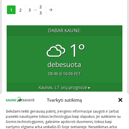
2
...
1
2
3
3
DABAR KAUNE:
1°
debesuota
08:46
16:06 EET
Kaunas, LT
orų prognozė ▸
Tvarkyti sutikimą
Apie mus
Siekdami teikti geriausią patirtį, įrenginio informacijai saugoti ir (arba)
pasiekti naudojame tokias technologijas kaip slapukus. Jei sutiksime su
Esame naujas Kaune, tačiau veržlus ir profesionalus
šiomis technologijomis, galėsime apdoroti duomenis, tokius kaip
kolektyvas. Ne naujokai žiniasklaidoje. Į Kauną
naršymo elgsena arba unikalūs ID šioje svetainėje. Nesutikimas arba