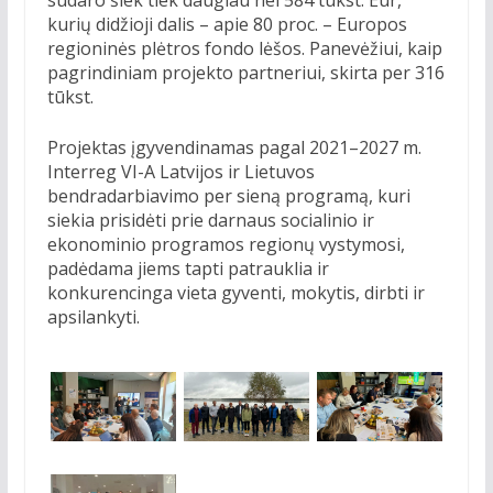
sudaro šiek tiek daugiau nei 584 tūkst. Eur,
kurių didžioji dalis – apie 80 proc. – Europos
regioninės plėtros fondo lėšos. Panevėžiui, kaip
pagrindiniam projekto partneriui, skirta per 316
tūkst.
Projektas įgyvendinamas pagal 2021–2027 m.
Interreg VI-A Latvijos ir Lietuvos
bendradarbiavimo per sieną programą, kuri
siekia prisidėti prie darnaus socialinio ir
ekonominio programos regionų vystymosi,
padėdama jiems tapti patrauklia ir
konkurencinga vieta gyventi, mokytis, dirbti ir
apsilankyti.