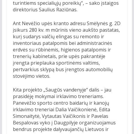
turintiems specialiųjų poreikių“, – sako įstaigos
direktorius Saulius Raziūnas.
Ant Nevėžio upės kranto adresu Smėlynės g. 2D
įsikurs 280 kv. m mūrinis vieno aukšto pastatas,
kurį sudarys valčių elingas su remonto ir
inventoriaus patalpomis bei administracinės
erdvės su rūbinėmis, higienos patalpomis ir
trenerių kabinetais, prie upės pakrantėje
įrengta prieplauka sportinėms valtims,
pertvarkius sklypą bus įrengtos automobilių
stovėjimo vietos.
Kita projekto „Saugūs vandenyje“ dalis – jau
prasidėję mokymai irklavimo treneriams.
Panevėžio sporto centro baidarių ir kanojų
irklavimo treneriai Dalia Vaičikonienė, Edita
Simonaitytė, Vytautas Vaičikonis ir Pavelas
Bespalovas vyko į Daugpilyje organizuojamus
bendrus projekte dalyvaujančių Lietuvos ir