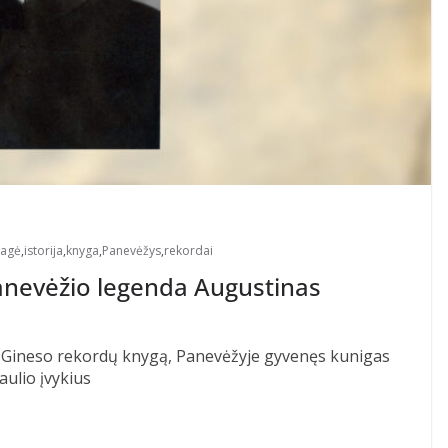
vagė
,
istorija
,
knyga
,
Panevėžys
,
rekordai
anevėžio legenda Augustinas
ie Gineso rekordų knygą, Panevėžyje gyvenęs kunigas
aulio įvykius