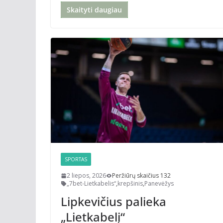
Skaityti daugiau
SPORTAS
2 liepos, 2026
Peržiūrų skaičius 132
„7bet-Lietkabelis“
,
krepšinis
,
Panevėžys
Lipkevičius palieka
„Lietkabelį“