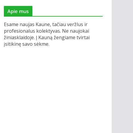
Apie mus
Esame naujas Kaune, tačiau veržlus ir
profesionalus kolektyvas. Ne naujokai
žiniasklaidoje. Į Kauną žengiame tvirtai
įsitikinę savo sėkme.