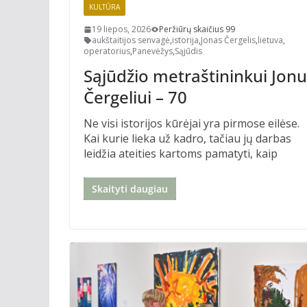
KULTŪRA
19 liepos, 2026
Peržiūrų skaičius 99
aukštaitijos senvagė
,
istorija
,
Jonas Čergelis
,
lietuva
,
operatorius
,
Panevėžys
,
Sąjūdis
Sąjūdžio metraštininkui Jonu
Čergeliui – 70
Ne visi istorijos kūrėjai yra pirmose eilėse.
Kai kurie lieka už kadro, tačiau jų darbas
leidžia ateities kartoms pamatyti, kaip
Skaityti daugiau