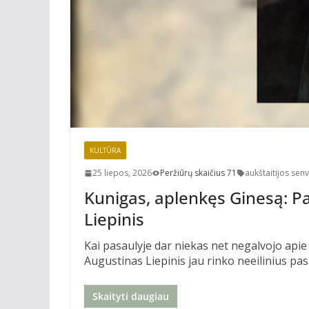
KULTŪRA
25 liepos, 2026
Peržiūrų skaičius 71
aukštaitijos sen
Kunigas, aplenkęs Ginesą: P
Liepinis
Kai pasaulyje dar niekas net negalvojo ap
Augustinas Liepinis jau rinko neeilinius pas
Skaityti daugiau