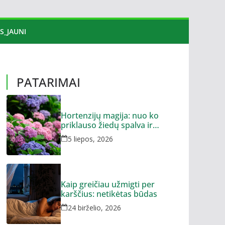
S_JAUNI
PATARIMAI
Hortenzijų magija: nuo ko
priklauso žiedų spalva ir
dydis?
5 liepos, 2026
Kaip greičiau užmigti per
karščius: netikėtas būdas
24 birželio, 2026