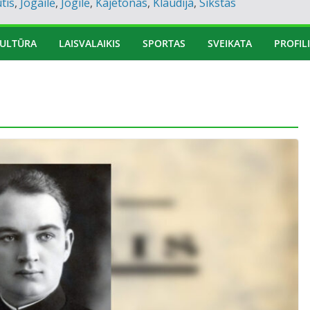
tis
,
Jogailė
,
Jogilė
,
Kajetonas
,
Klaudija
,
Sikstas
ULTŪRA
LAISVALAIKIS
SPORTAS
SVEIKATA
PROFILI