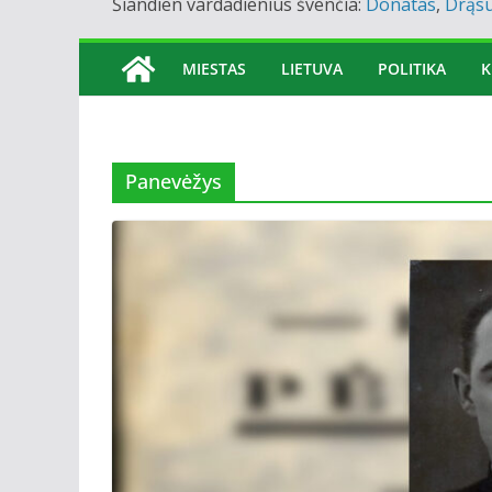
Šiandien vardadienius švenčia:
Donatas
,
Drąsu
MIESTAS
LIETUVA
POLITIKA
K
Panevėžys