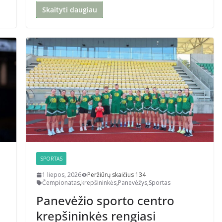
Skaityti daugiau
SPORTAS
1 liepos, 2026
Peržiūrų skaičius 134
Čempionatas
,
krepšininkės
,
Panevėžys
,
Sportas
Panevėžio sporto centro
krepšininkės rengiasi