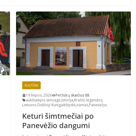
KULTŪRA
19 liepos, 2026
Peržiūrų skaičius 88
aukštaitijos senvagė
,
istorija
,
Krašto legendos
,
Lietuvos Didžioji Kunigaikštystė
,
namas
,
Panevėžys
Keturi šimtmečiai po
Panevėžio dangumi