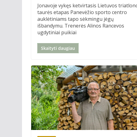
Jonavoje vykęs ketvirtasis Lietuvos triatlon
taurės etapas Panevėžio sporto centro
auklėtiniams tapo sėkmingu jėgų
išbandymu. Trenerės Alinos Rancevos
ugdytiniai puikiai
Skaityti daugiau