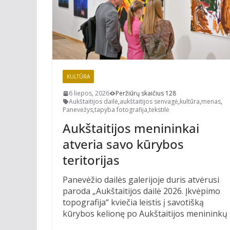
KULTŪRA
6 liepos, 2026
Peržiūrų skaičius 128
Aukštaitijos dailė
,
aukštaitijos senvagė
,
kultūra
,
menas
,
Panevėžys
,
tapyba fotografija
,
tekstilė
Aukštaitijos menininkai
atveria savo kūrybos
teritorijas
Panevėžio dailės galerijoje duris atvėrusi
paroda „Aukštaitijos dailė 2026. Įkvėpimo
topografija“ kviečia leistis į savotišką
kūrybos kelionę po Aukštaitijos menininkų