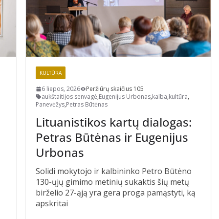
KULTŪRA
6 liepos, 2026
Peržiūrų skaičius 105
aukštaitijos senvagė
,
Eugenijus Urbonas
,
kalba
,
kultūra
,
Panevėžys
,
Petras Būtėnas
Lituanistikos kartų dialogas:
Petras Būtėnas ir Eugenijus
Urbonas
Solidi mokytojo ir kalbininko Petro Būtėno
130-ųjų gimimo metinių sukaktis šių metų
birželio 27-ąją yra gera proga pamąstyti, ką
apskritai