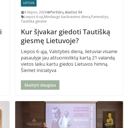
LIETUVA
6 liepos, 2026
Peržiūrų skaičius 94
Liepos 6-oji
,
Mindaugo karūnavimo diena
,
Panevėžys
,
Tautiška giesmė
i
Kur šįvakar giedoti Tautišką
giesmę Lietuvoje?
Liepos 6-ąją, Valstybės dieną, lietuviai visame
pasaulyje jau aštuonioliktą kartą 21 valandą
vietos laiku kartu giedos Lietuvos himną.
Šiemet iniciatyva
Skaityti daugiau