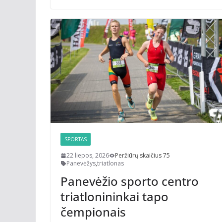
SPORTAS
22 liepos, 2026
Peržiūrų skaičius 75
Panevėžys
,
triatlonas
Panevėžio sporto centro
triatlonininkai tapo
čempionais