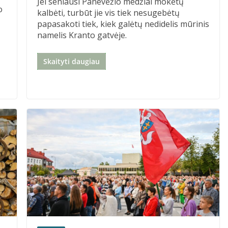
Jei seniausi Panevėžio medžiai mokėtų
o
kalbėti, turbūt jie vis tiek nesugebėtų
papasakoti tiek, kiek galėtų nedidelis mūrinis
namelis Kranto gatvėje.
Skaityti daugiau