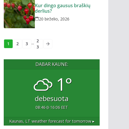
Kur dingo gausus braškių
derlius?
20 birželio, 2026
2
...
1
2
3
3
DABAR KAUNE:
1°
debesuota
08:46
16:06 EET
Kaunas, LT
weather forecast for tomorrow ▸