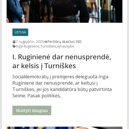
LIETUVA
7 rugpjūčio, 2025
Peržiūrų skaičius 392
Inga Ruginienė
,
Turniškės
,
vyriausybė
I. Ruginienė dar nenusprendė,
ar kelsis į Turniškes
Socialdemokratų į premjeres deleguota Inga
Ruginienė dar nenusprendė, ar keltųsi į
Turniškes, jei jos kandidatūra būtų patvirtinta
Seime. Pasak politikės,
Skaityti daugiau