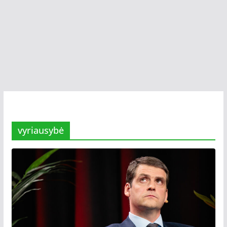
vyriausybė