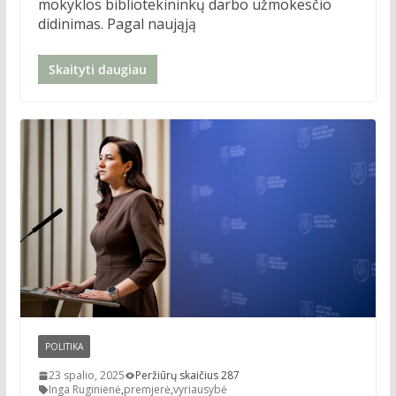
mokyklos bibliotekininkų darbo užmokesčio
didinimas. Pagal naująją
Skaityti daugiau
POLITIKA
23 spalio, 2025
Peržiūrų skaičius 287
Inga Ruginienė
,
premjerė
,
vyriausybė