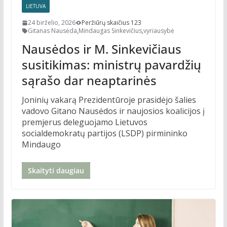
LIETUVA
24 birželio, 2026
Peržiūrų skaičius 123
Gitanas Nausėda
,
Mindaugas Sinkevičius
,
vyriausybė
Nausėdos ir M. Sinkevičiaus
susitikimas: ministrų pavardžių
sąrašo dar neaptarinės
Joninių vakarą Prezidentūroje prasidėjo šalies
vadovo Gitano Nausėdos ir naujosios koalicijos į
premjerus deleguojamo Lietuvos
socialdemokratų partijos (LSDP) pirmininko
Mindaugo
Skaityti daugiau