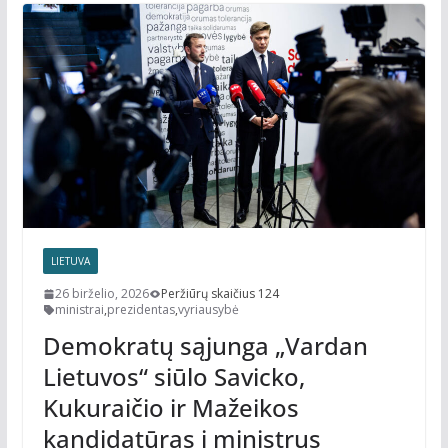
LIETUVA
26 birželio, 2026
Peržiūrų skaičius 124
ministrai
,
prezidentas
,
vyriausybė
Demokratų sąjunga „Vardan
Lietuvos“ siūlo Savicko,
Kukuraičio ir Mažeikos
kandidatūras į ministrus