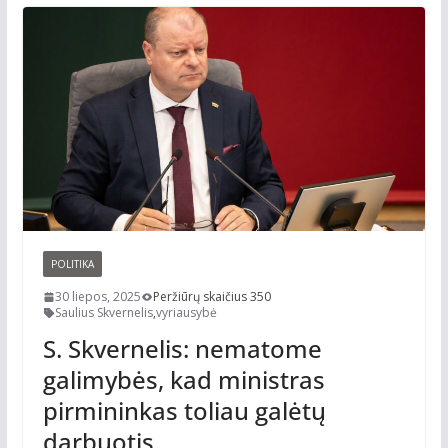
POLITIKA
30 liepos, 2025
Peržiūrų skaičius 350
Saulius Skvernelis
,
vyriausybė
S. Skvernelis: nematome
galimybės, kad ministras
pirmininkas toliau galėtų
darbuotis