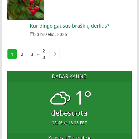
Kur dingo gausus braškių derlius?
20 birželio, 2026
2
...
1
2
3
3
DABAR KAUNE:
1°
debesuota
08:46
16:06 EET
Kaunas, LT
climate ▸