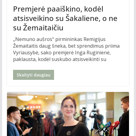
Premjerė paaiškino, kodėl
atsisveikino su Šakaliene, o ne
su Žemaitaičiu
„Nemuno aušros“ pirmininkas Remigijus
Žemaitaitis daug šneka, bet sprendimus priima
Vyriausybė, sako premjerė Inga Ruginienė,
paklausta, kodėl suskubo atsisveikinti su
Skaityti daugiau