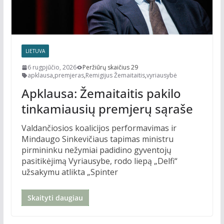
LIETUVA
6 rugpjūčio, 2026
Peržiūrų skaičius 29
apklausa
,
premjeras
,
Remigijus Žemaitaitis
,
vyriausybė
Apklausa: Žemaitaitis pakilo
tinkamiausių premjerų sąraše
Valdančiosios koalicijos performavimas ir
Mindaugo Sinkevičiaus tapimas ministru
pirmininku nežymiai padidino gyventojų
pasitikėjimą Vyriausybe, rodo liepą „Delfi“
užsakymu atlikta „Spinter
Skaityti daugiau