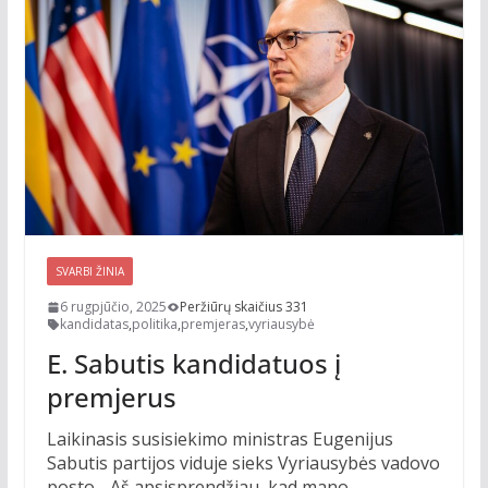
SVARBI ŽINIA
6 rugpjūčio, 2025
Peržiūrų skaičius 331
kandidatas
,
politika
,
premjeras
,
vyriausybė
E. Sabutis kandidatuos į
premjerus
Laikinasis susisiekimo ministras Eugenijus
Sabutis partijos viduje sieks Vyriausybės vadovo
posto. „Aš apsisprendžiau, kad mano