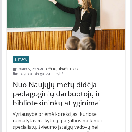
LIETUVA
1 sausio, 2026
Peržiūrų skaičius 343
mokytojai
,
pinigai
,
vyriausybė
Nuo Naujųjų metų didėja
pedagoginių darbuotojų ir
bibliotekininkų atlyginimai
Vyriausybė priėmė korekcijas, kuriose
numatytas mokytojų, pagalbos mokiniui
specialistų, švietimo įstaigų vadovų bei