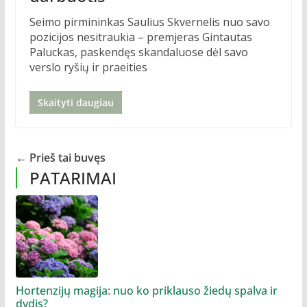
Seimo pirmininkas Saulius Skvernelis nuo savo
pozicijos nesitraukia – premjeras Gintautas
Paluckas, paskendęs skandaluose dėl savo
verslo ryšių ir praeities
Skaityti daugiau
← Prieš tai buvęs
PATARIMAI
Hortenzijų magija: nuo ko priklauso žiedų spalva ir
dydis?