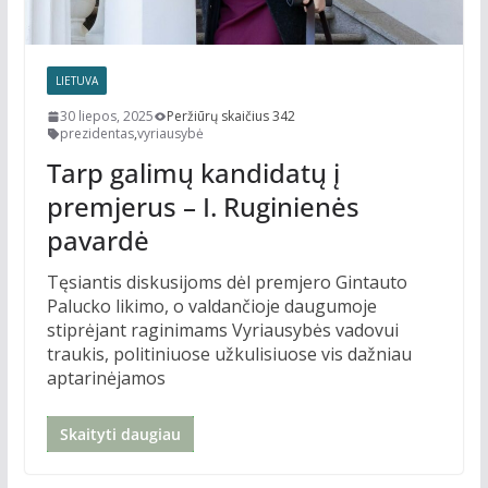
LIETUVA
30 liepos, 2025
Peržiūrų skaičius 342
prezidentas
,
vyriausybė
Tarp galimų kandidatų į
premjerus – I. Ruginienės
pavardė
Tęsiantis diskusijoms dėl premjero Gintauto
Palucko likimo, o valdančioje daugumoje
stiprėjant raginimams Vyriausybės vadovui
traukis, politiniuose užkulisiuose vis dažniau
aptarinėjamos
Skaityti daugiau