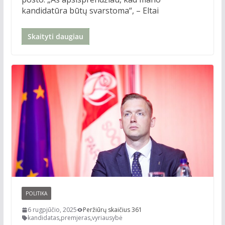
kandidatūra būtų svarstoma“, – Eltai
Skaityti daugiau
POLITIKA
6 rugpjūčio, 2025
Peržiūrų skaičius 361
kandidatas
,
premjeras
,
vyriausybė