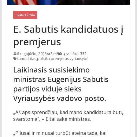
SVARBI ŽINIA
E. Sabutis kandidatuos į
premjerus
6 rugpjūčio, 2025
Peržiūrų skaičius 332
kandidatas
,
politika
,
premjeras
,
vyriausybė
Laikinasis susisiekimo
ministras Eugenijus Sabutis
partijos viduje sieks
Vyriausybės vadovo posto.
„Aš apsisprendžiau, kad mano kandidatūra būtų
svarstoma“, – Eltai sakė ministras.
„Pliusai ir minusai turbūt ateina tada, kai