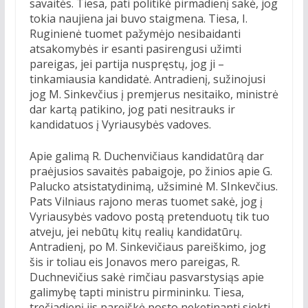
savaitės. Tiesa, pati politikė pirmadienį sakė, jog
tokia naujiena jai buvo staigmena. Tiesa, I.
Ruginienė tuomet pažymėjo nesibaidanti
atsakomybės ir esanti pasirengusi užimti
pareigas, jei partija nuspręstų, jog ji –
tinkamiausia kandidatė. Antradienį, sužinojusi
jog M. Sinkevčius į premjerus nesitaiko, ministrė
dar kartą patikino, jog pati nesitrauks ir
kandidatuos į Vyriausybės vadoves.
Apie galimą R. Duchenvičiaus kandidatūrą dar
praėjusios savaitės pabaigoje, po žinios apie G.
Palucko atsistatydinimą, užsiminė M. SInkevčius.
Pats Vilniaus rajono meras tuomet sakė, jog į
Vyriausybės vadovo postą pretenduotų tik tuo
atveju, jei nebūtų kitų realių kandidatūrų.
Antradienį, po M. Sinkevičiaus pareiškimo, jog
šis ir toliau eis Jonavos mero pareigas, R.
Duchnevičius sakė rimčiau pasvarstysiąs apie
galimybę tapti ministru pirmininku. Tiesa,
trečiadienį jis pareiškė posto neketinanti siekti.