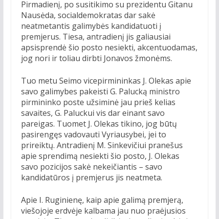
Pirmadienį, po susitikimo su prezidentu Gitanu
Nausėda, socialdemokratas dar sakė
neatmetantis galimybės kandidatuoti į
premjerus. Tiesa, antradienį jis galiausiai
apsisprendė šio posto nesiekti, akcentuodamas,
jog nori ir toliau dirbti Jonavos žmonėms.
Tuo metu Seimo vicepirmininkas J. Olekas apie
savo galimybes pakeisti G. Palucką ministro
pirmininko poste užsiminė jau prieš kelias
savaites, G. Paluckui vis dar einant savo
pareigas. Tuomet J. Olekas tikino, jog būtų
pasirengęs vadovauti Vyriausybei, jei to
prireiktų. Antradienį M. Sinkevičiui pranešus
apie sprendimą nesiekti šio posto, J. Olekas
savo pozicijos sakė nekeičiantis – savo
kandidatūros į premjerus jis neatmeta.
Apie I. Ruginienę, kaip apie galimą premjerą,
viešojoje erdvėje kalbama jau nuo praėjusios