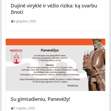
Dujinė viryklė ir vėžio rizika: ką svarbu
žinoti
8 gegužės, 2025
Su gimtadieniu, Panevėžy!
5 rugsėjo, 2025