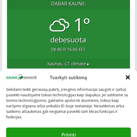
DABAR KAUNE:
1°
debesuota
08:46
16:06 EET
Kaunas, LT
climate ▸
Tvarkyti sutikimą
Apie mus
Siekdami teikti geriausią patirtį, įrenginio informacijai saugoti ir (arba)
pasiekti naudojame tokias technologijas kaip slapukus. Jei sutiksime su
Esame naujas Kaune, tačiau veržlus ir profesionalus
šiomis technologijomis, galėsime apdoroti duomenis, tokius kaip
kolektyvas. Ne naujokai žiniasklaidoje. Į Kauną
naršymo elgsena arba unikalūs ID šioje svetainėje. Nesutikimas arba
žengiame tvirtai įsitikinę savo sėkme.
sutikimo atšaukimas gali neigiamai paveikti tam tikras funkcijas ir
funkcijas.
Priimti