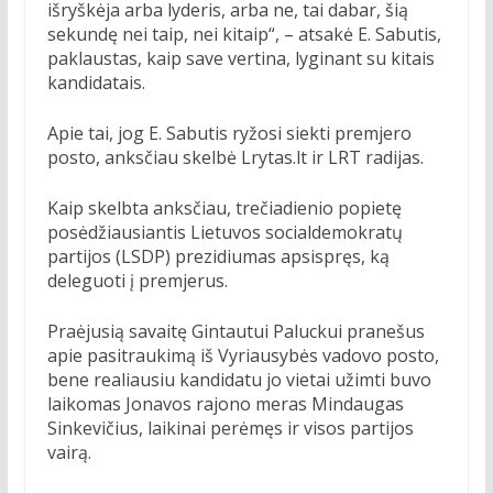
išryškėja arba lyderis, arba ne, tai dabar, šią
sekundę nei taip, nei kitaip“, – atsakė E. Sabutis,
paklaustas, kaip save vertina, lyginant su kitais
kandidatais.
Apie tai, jog E. Sabutis ryžosi siekti premjero
posto, anksčiau skelbė Lrytas.lt ir LRT radijas.
Kaip skelbta anksčiau, trečiadienio popietę
posėdžiausiantis Lietuvos socialdemokratų
partijos (LSDP) prezidiumas apsispręs, ką
deleguoti į premjerus.
Praėjusią savaitę Gintautui Paluckui pranešus
apie pasitraukimą iš Vyriausybės vadovo posto,
bene realiausiu kandidatu jo vietai užimti buvo
laikomas Jonavos rajono meras Mindaugas
Sinkevičius, laikinai perėmęs ir visos partijos
vairą.