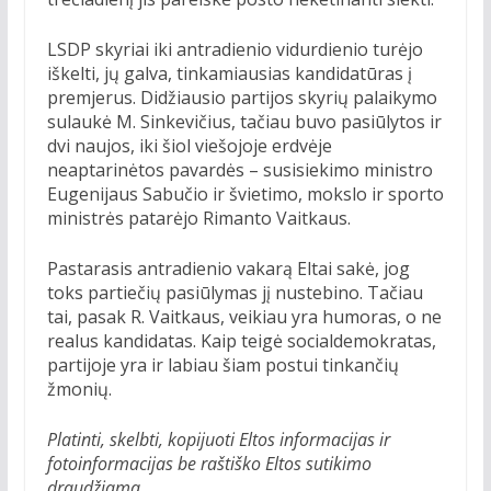
LSDP skyriai iki antradienio vidurdienio turėjo
iškelti, jų galva, tinkamiausias kandidatūras į
premjerus. Didžiausio partijos skyrių palaikymo
sulaukė M. Sinkevičius, tačiau buvo pasiūlytos ir
dvi naujos, iki šiol viešojoje erdvėje
neaptarinėtos pavardės – susisiekimo ministro
Eugenijaus Sabučio ir švietimo, mokslo ir sporto
ministrės patarėjo Rimanto Vaitkaus.
Pastarasis antradienio vakarą Eltai sakė, jog
toks partiečių pasiūlymas jį nustebino. Tačiau
tai, pasak R. Vaitkaus, veikiau yra humoras, o ne
realus kandidatas. Kaip teigė socialdemokratas,
partijoje yra ir labiau šiam postui tinkančių
žmonių.
Platinti, skelbti, kopijuoti Eltos informacijas ir
fotoinformacijas be raštiško Eltos sutikimo
draudžiama.