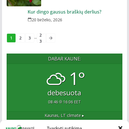
Kur dingo gausus braškių derlius?
20 birželio, 2026
2
...
1
2
3
3
DABAR KAUNE:
1°
debesuota
08:46
16:06 EET
Kaunas, LT
climate ▸
Tvarkyti sutikimą