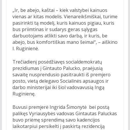
„Ir, be abejo, kaštai – kiek valstybei kainuos
vienas ar kitas modelis. Vienareikšmiškai, turime
pasirinkti tą modelį, kuris kainuos pigiau, kuris
bus priimtinas ir sudarys geras sąlygas
darbuotojams atlikti savo darbą, ir kuris, be
abejo, bus komfortiškas mano šeimai“, – aiškino
I. Ruginienė.
Trečiadienį posėdžiavęs socialdemokratų
prezidiumas į Gintauto Palucko, praėjusią
savaitę nusprendusio pasitraukti iš premjero
posto, vietą delegavo Socialinės apsaugos ir
darbo ministerijai iki šiol vadovavusią Ingą
Ruginienę.
Buvusi premjerė Ingrida Šimonytė bei postą
palikęs Vyriausybės vadovas Gintautas Paluckas
buvo priėmę sprendimą savo kadencijos
laikotarpiui persikelti į paskirtą rezidenciją