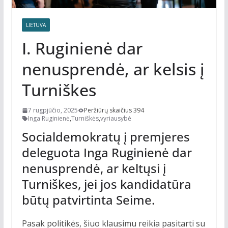
LIETUVA
I. Ruginienė dar
nenusprendė, ar kelsis į
Turniškes
7 rugpjūčio, 2025
Peržiūrų skaičius 394
Inga Ruginienė
,
Turniškės
,
vyriausybė
Socialdemokratų į premjeres
deleguota Inga Ruginienė dar
nenusprendė, ar keltųsi į
Turniškes, jei jos kandidatūra
būtų patvirtinta Seime.
Pasak politikės, šiuo klausimu reikia pasitarti su