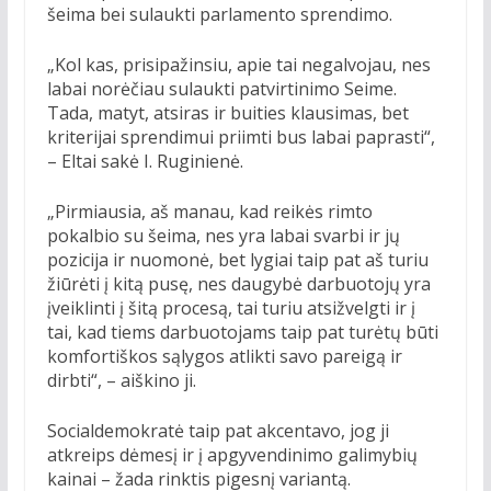
šeima bei sulaukti parlamento sprendimo.
„Kol kas, prisipažinsiu, apie tai negalvojau, nes
labai norėčiau sulaukti patvirtinimo Seime.
Tada, matyt, atsiras ir buities klausimas, bet
kriterijai sprendimui priimti bus labai paprasti“,
– Eltai sakė I. Ruginienė.
„Pirmiausia, aš manau, kad reikės rimto
pokalbio su šeima, nes yra labai svarbi ir jų
pozicija ir nuomonė, bet lygiai taip pat aš turiu
žiūrėti į kitą pusę, nes daugybė darbuotojų yra
įveiklinti į šitą procesą, tai turiu atsižvelgti ir į
tai, kad tiems darbuotojams taip pat turėtų būti
komfortiškos sąlygos atlikti savo pareigą ir
dirbti“, – aiškino ji.
Socialdemokratė taip pat akcentavo, jog ji
atkreips dėmesį ir į apgyvendinimo galimybių
kainai – žada rinktis pigesnį variantą.