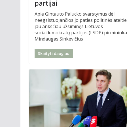
partijai
Apie Gintauto Palucko svarstymus dėl
neegzistuojančios jo paties politinės ateitie
jau anksčiau užsiminęs Lietuvos
socialdemokratų partijos (LSDP) pirminink
Mindaugas Sinkevičius
Skaityti daugiau