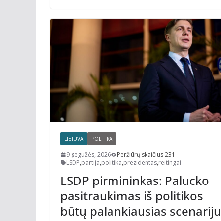
LIETUVA
POLITIKA
9 gegužės, 2026
Peržiūrų skaičius 231
LSDP
,
partija
,
politika
,
prezidentas
,
reitingai
LSDP pirmininkas: Palucko
pasitraukimas iš politikos
būtų palankiausias scenarij