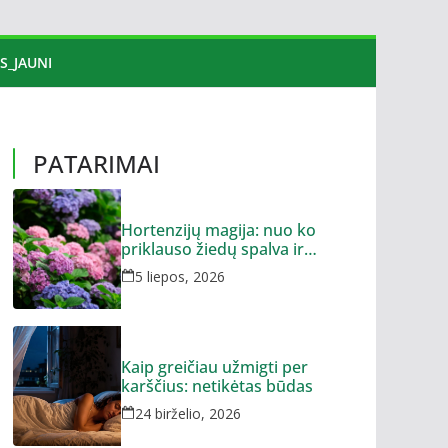
S_JAUNI
PATARIMAI
Hortenzijų magija: nuo ko
priklauso žiedų spalva ir
dydis?
5 liepos, 2026
Kaip greičiau užmigti per
karščius: netikėtas būdas
24 birželio, 2026