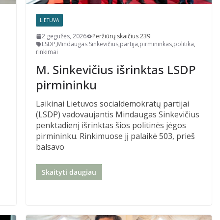
LIETUVA
2 gegužės, 2026
Peržiūrų skaičius 239
LSDP
,
Mindaugas Sinkevičius
,
partija
,
pirmininkas
,
politika
,
rinkimai
M. Sinkevičius išrinktas LSDP
pirmininku
Laikinai Lietuvos socialdemokratų partijai
(LSDP) vadovaujantis Mindaugas Sinkevičius
penktadienį išrinktas šios politinės jėgos
pirmininku. Rinkimuose jį palaikė 503, prieš
balsavo
Skaityti daugiau