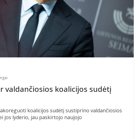
ingai
 valdančiosios koalicijos sudėtį
koreguoti koalicijos sudėtį sustiprino valdančiosios
 jos lyderio, jau paskirtojo naujojo