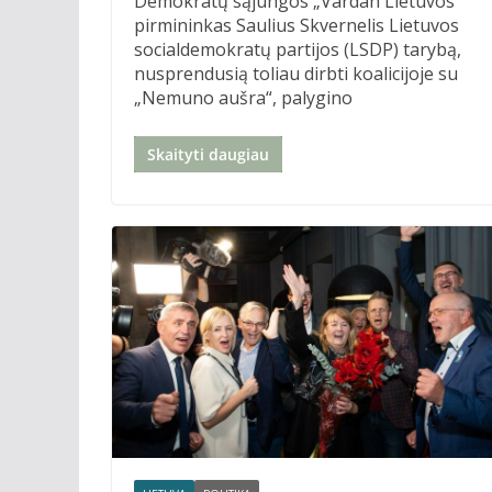
Demokratų sąjungos „Vardan Lietuvos“
pirmininkas Saulius Skvernelis Lietuvos
socialdemokratų partijos (LSDP) tarybą,
nusprendusią toliau dirbti koalicijoje su
„Nemuno aušra“, palygino
Skaityti daugiau