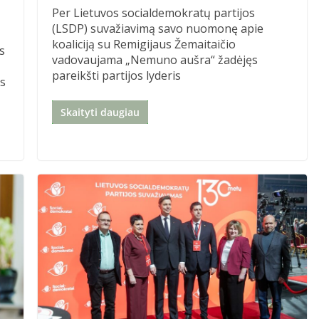
Per Lietuvos socialdemokratų partijos
(LSDP) suvažiavimą savo nuomonę apie
koaliciją su Remigijaus Žemaitaičio
s
vadovaujama „Nemuno aušra“ žadėjęs
pareikšti partijos lyderis
as
Skaityti daugiau