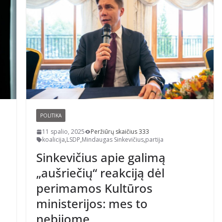
POLITIKA
11 spalio, 2025
Peržiūrų skaičius 333
koalicija
,
LSDP
,
Mindaugas Sinkevičius
,
partija
Sinkevičius apie galimą
„aušriečių“ reakciją dėl
perimamos Kultūros
ministerijos: mes to
nebijome