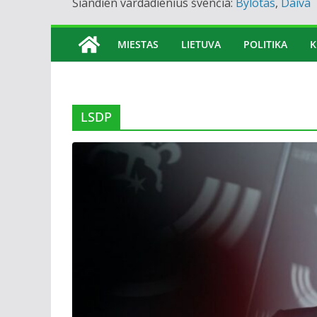
Šiandien vardadienius švenčia:
Bylotas
,
Daiva
MIESTAS
LIETUVA
POLITIKA
K
LSDP