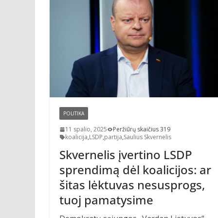
POLITIKA
11 spalio, 2025
Peržiūrų skaičius 319
koalicija
,
LSDP
,
partija
,
Saulius Skvernelis
Skvernelis įvertino LSDP
sprendimą dėl koalicijos: ar
šitas lėktuvas nesusprogs,
tuoj pamatysime