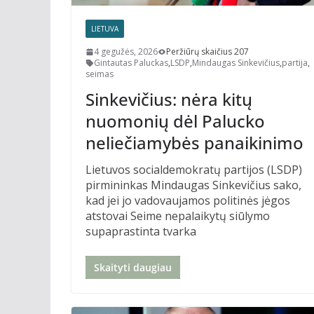
LIETUVA
4 gegužės, 2026
Peržiūrų skaičius 207
Gintautas Paluckas
,
LSDP
,
Mindaugas Sinkevičius
,
partija
,
seimas
Sinkevičius: nėra kitų
nuomonių dėl Palucko
neliečiamybės panaikinimo
Lietuvos socialdemokratų partijos (LSDP)
pirmininkas Mindaugas Sinkevičius sako,
kad jei jo vadovaujamos politinės jėgos
atstovai Seime nepalaikytų siūlymo
supaprastinta tvarka
Skaityti daugiau