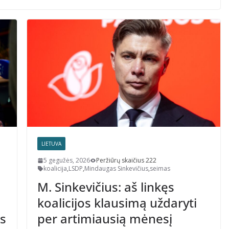
LIETUVA
5 gegužės, 2026
Peržiūrų skaičius 222
koalicija
,
LSDP
,
Mindaugas Sinkevičius
,
seimas
M. Sinkevičius: aš linkęs
koalicijos klausimą uždaryti
us
per artimiausią mėnesį