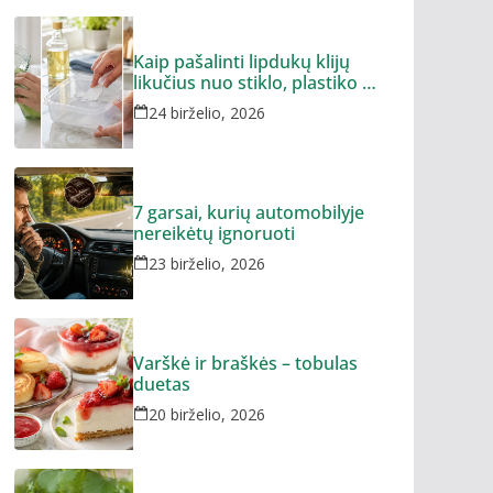
Kaip pašalinti lipdukų klijų
likučius nuo stiklo, plastiko ar
metalo
24 birželio, 2026
7 garsai, kurių automobilyje
nereikėtų ignoruoti
23 birželio, 2026
Varškė ir braškės – tobulas
duetas
20 birželio, 2026