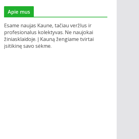
Apie mus
Esame naujas Kaune, tačiau veržlus ir
profesionalus kolektyvas. Ne naujokai
žiniasklaidoje. Į Kauną žengiame tvirtai
įsitikinę savo sėkme.