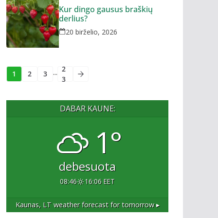
Kur dingo gausus braškių
derlius?
20 birželio, 2026
2
...
1
2
3
3
DABAR KAUNE:
1°
debesuota
08:46
16:06 EET
Kaunas, LT
weather forecast for tomorrow ▸