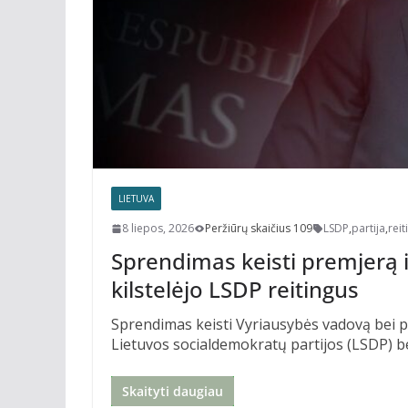
LIETUVA
8 liepos, 2026
Peržiūrų skaičius 109
LSDP
,
partija
,
reit
Sprendimas keisti premjerą ir
kilstelėjo LSDP reitingus
Sprendimas keisti Vyriausybės vadovą bei pa
Lietuvos socialdemokratų partijos (LSDP) bei
Skaityti daugiau