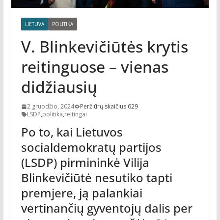
LIETUVA
POLITIKA
V. Blinkevičiūtės krytis
reitinguose – vienas
didžiausių
2 gruodžio, 2024
Peržiūrų skaičius 629
LSDP
,
politika
,
reitingai
Po to, kai Lietuvos
socialdemokratų partijos
(LSDP) pirmininkė Vilija
Blinkevičiūtė nesutiko tapti
premjere, ją palankiai
vertinančių gyventojų dalis per