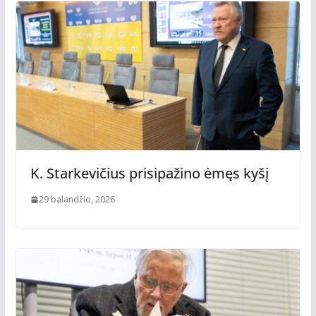
K. Starkevičius prisipažino ėmęs kyšį
29 balandžio, 2026