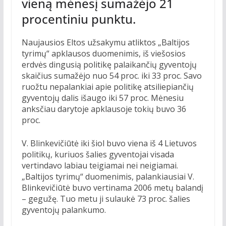
vieną mėnesį sumažėjo 21
procentiniu punktu.
Naujausios Eltos užsakymu atliktos „Baltijos
tyrimų“ apklausos duomenimis, iš viešosios
erdvės dingusią politikę palaikančių gyventojų
skaičius sumažėjo nuo 54 proc. iki 33 proc. Savo
ruožtu nepalankiai apie politikę atsiliepiančių
gyventojų dalis išaugo iki 57 proc. Mėnesiu
anksčiau darytoje apklausoje tokių buvo 36
proc.
V. Blinkevičiūtė iki šiol buvo viena iš 4 Lietuvos
politikų, kuriuos šalies gyventojai visada
vertindavo labiau teigiamai nei neigiamai.
„Baltijos tyrimų“ duomenimis, palankiausiai V.
Blinkevičiūtė buvo vertinama 2006 metų balandį
– gegužę. Tuo metu ji sulaukė 73 proc. šalies
gyventojų palankumo.