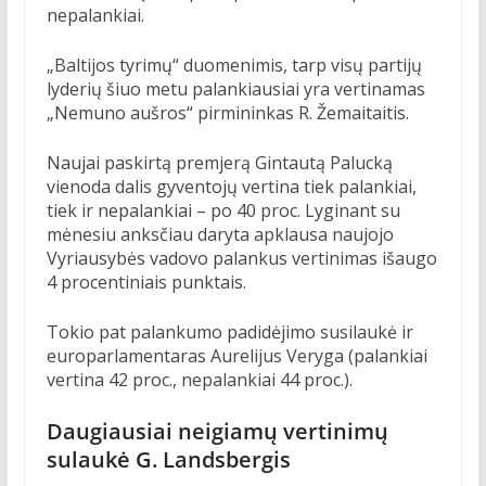
nepalankiai.
„Baltijos tyrimų“ duomenimis, tarp visų partijų
lyderių šiuo metu palankiausiai yra vertinamas
„Nemuno aušros“ pirmininkas R. Žemaitaitis.
Naujai paskirtą premjerą Gintautą Palucką
vienoda dalis gyventojų vertina tiek palankiai,
tiek ir nepalankiai – po 40 proc. Lyginant su
mėnesiu anksčiau daryta apklausa naujojo
Vyriausybės vadovo palankus vertinimas išaugo
4 procentiniais punktais.
Tokio pat palankumo padidėjimo susilaukė ir
europarlamentaras Aurelijus Veryga (palankiai
vertina 42 proc., nepalankiai 44 proc.).
Daugiausiai neigiamų vertinimų
sulaukė G. Landsbergis