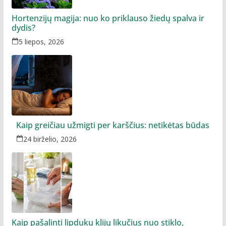
Hortenzijų magija: nuo ko priklauso žiedų spalva ir
dydis?
5 liepos, 2026
Kaip greičiau užmigti per karščius: netikėtas būdas
24 birželio, 2026
Kaip pašalinti lipdukų klijų likučius nuo stiklo,