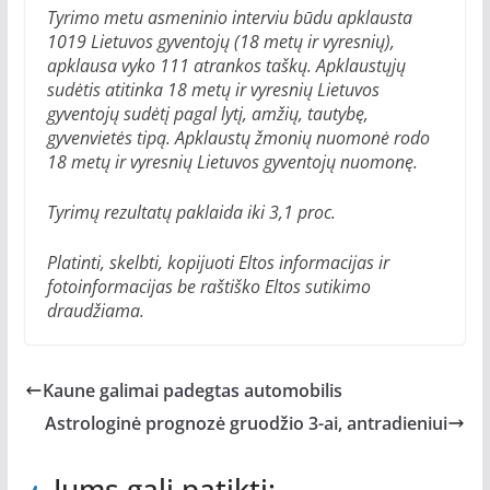
Tyrimo metu asmeninio interviu būdu apklausta
1019 Lietuvos gyventojų (18 metų ir vyresnių),
apklausa vyko 111 atrankos taškų. Apklaustųjų
sudėtis atitinka 18 metų ir vyresnių Lietuvos
gyventojų sudėtį pagal lytį, amžių, tautybę,
gyvenvietės tipą. Apklaustų žmonių nuomonė rodo
18 metų ir vyresnių Lietuvos gyventojų nuomonę.
Tyrimų rezultatų paklaida iki 3,1 proc.
Platinti, skelbti, kopijuoti Eltos informacijas ir
fotoinformacijas be raštiško Eltos sutikimo
draudžiama.
Kaune galimai padegtas automobilis
Astrologinė prognozė gruodžio 3-ai, antradieniui
Jums gali patikti: