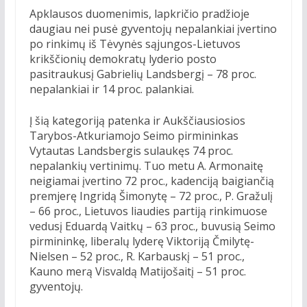
Apklausos duomenimis, lapkričio pradžioje
daugiau nei pusė gyventojų nepalankiai įvertino
po rinkimų iš Tėvynės sąjungos-Lietuvos
krikščionių demokratų lyderio posto
pasitraukusį Gabrielių Landsbergį – 78 proc.
nepalankiai ir 14 proc. palankiai.
Į šią kategoriją patenka ir Aukščiausiosios
Tarybos-Atkuriamojo Seimo pirmininkas
Vytautas Landsbergis sulaukęs 74 proc.
nepalankių vertinimų. Tuo metu A. Armonaitę
neigiamai įvertino 72 proc., kadenciją baigiančią
premjerę Ingridą Šimonytę – 72 proc., P. Gražulį
– 66 proc., Lietuvos liaudies partiją rinkimuose
vedusį Eduardą Vaitkų – 63 proc., buvusią Seimo
pirmininkę, liberalų lyderę Viktoriją Čmilytę-
Nielsen – 52 proc., R. Karbauskį – 51 proc.,
Kauno merą Visvaldą Matijošaitį – 51 proc.
gyventojų.