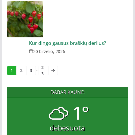
Kur dingo gausus braškių derlius?
20 birželio, 2026
2
...
1
2
3
3
DABAR KAUNE:
1°
debesuota