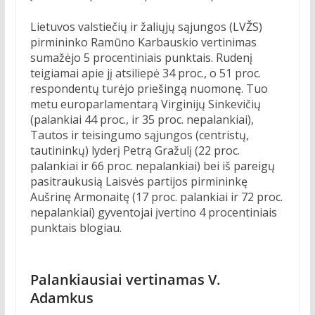
Lietuvos valstiečių ir žaliųjų sąjungos (LVŽS)
pirmininko Ramūno Karbauskio vertinimas
sumažėjo 5 procentiniais punktais. Rudenį
teigiamai apie jį atsiliepė 34 proc., o 51 proc.
respondentų turėjo priešingą nuomonę. Tuo
metu europarlamentarą Virginijų Sinkevičių
(palankiai 44 proc., ir 35 proc. nepalankiai),
Tautos ir teisingumo sąjungos (centristų,
tautininkų) lyderį Petrą Gražulį (22 proc.
palankiai ir 66 proc. nepalankiai) bei iš pareigų
pasitraukusią Laisvės partijos pirmininkę
Aušrinę Armonaitę (17 proc. palankiai ir 72 proc.
nepalankiai) gyventojai įvertino 4 procentiniais
punktais blogiau.
Palankiausiai vertinamas V.
Adamkus