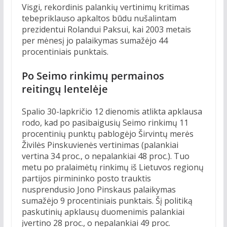
Visgi, rekordinis palankių vertinimų kritimas
tebepriklauso apkaltos būdu nušalintam
prezidentui Rolandui Paksui, kai 2003 metais
per mėnesį jo palaikymas sumažėjo 44
procentiniais punktais.
Po Seimo rinkimų permainos
reitingų lentelėje
Spalio 30-lapkričio 12 dienomis atlikta apklausa
rodo, kad po pasibaigusių Seimo rinkimų 11
procentinių punktų pablogėjo Širvintų merės
Živilės Pinskuvienės vertinimas (palankiai
vertina 34 proc., o nepalankiai 48 proc.). Tuo
metu po pralaimėtų rinkimų iš Lietuvos regionų
partijos pirmininko posto trauktis
nusprendusio Jono Pinskaus palaikymas
sumažėjo 9 procentiniais punktais. Šį politiką
paskutinių apklausų duomenimis palankiai
įvertino 28 proc., o nepalankiai 49 proc.