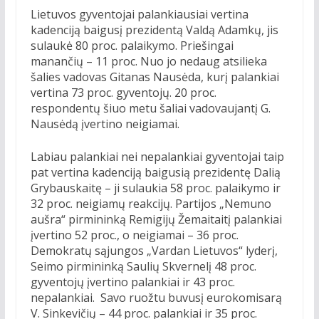
Lietuvos gyventojai palankiausiai vertina
kadenciją baigusį prezidentą Valdą Adamkų, jis
sulaukė 80 proc. palaikymo. Priešingai
manančių – 11 proc. Nuo jo nedaug atsilieka
šalies vadovas Gitanas Nausėda, kurį palankiai
vertina 73 proc. gyventojų. 20 proc.
respondentų šiuo metu šaliai vadovaujantį G.
Nausėdą įvertino neigiamai.
Labiau palankiai nei nepalankiai gyventojai taip
pat vertina kadenciją baigusią prezidentę Dalią
Grybauskaitę – ji sulaukia 58 proc. palaikymo ir
32 proc. neigiamų reakcijų. Partijos „Nemuno
aušra“ pirmininką Remigijų Žemaitaitį palankiai
įvertino 52 proc., o neigiamai – 36 proc.
Demokratų sąjungos „Vardan Lietuvos“ lyderį,
Seimo pirmininką Saulių Skvernelį 48 proc.
gyventojų įvertino palankiai ir 43 proc.
nepalankiai. Savo ruožtu buvusį eurokomisarą
V. Sinkevičių – 44 proc. palankiai ir 35 proc.