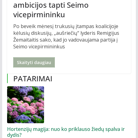
ambicijos tapti Seimo
vicepirmininku
Po beveik mėnesį trukusių įtampas koalicijoje
kėlusių diskusijų, „aušriečių“ lyderis Remigijus
Žemaitaitis sako, kad jo vadovaujama partija į
Seimo vicepirmininkus
Skaityti daugiau
PATARIMAI
Hortenzijų magija: nuo ko priklauso žiedų spalva ir
dydis?