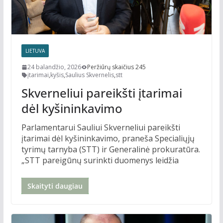
LIETUVA
24 balandžio, 2026
Peržiūrų skaičius 245
įtarimai
,
kyšis
,
Saulius Skvernelis
,
stt
Skverneliui pareikšti įtarimai
dėl kyšininkavimo
Parlamentarui Sauliui Skverneliui pareikšti
įtarimai dėl kyšininkavimo, praneša Specialiųjų
tyrimų tarnyba (STT) ir Generalinė prokuratūra.
„STT pareigūnų surinkti duomenys leidžia
Skaityti daugiau