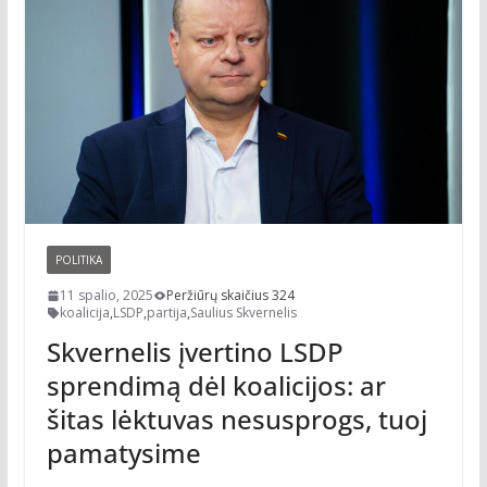
POLITIKA
11 spalio, 2025
Peržiūrų skaičius 324
koalicija
,
LSDP
,
partija
,
Saulius Skvernelis
Skvernelis įvertino LSDP
sprendimą dėl koalicijos: ar
šitas lėktuvas nesusprogs, tuoj
pamatysime