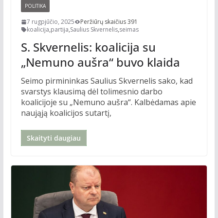
POLITIKA
7 rugpjūčio, 2025
Peržiūrų skaičius 391
koalicija
,
partija
,
Saulius Skvernelis
,
seimas
S. Skvernelis: koalicija su
„Nemuno aušra“ buvo klaida
Seimo pirmininkas Saulius Skvernelis sako, kad
svarstys klausimą dėl tolimesnio darbo
koalicijoje su „Nemuno aušra“. Kalbėdamas apie
naująją koalicijos sutartį,
Skaityti daugiau