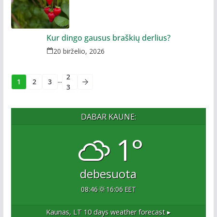
Kur dingo gausus braškių derlius?
20 birželio, 2026
2
...
1
2
3
3
DABAR KAUNE:
1°
debesuota
08:46
16:06 EET
Kaunas, LT
10 days weather forecast ▸