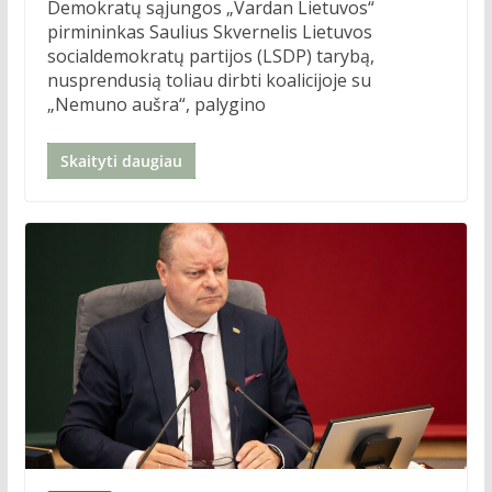
Demokratų sąjungos „Vardan Lietuvos“
pirmininkas Saulius Skvernelis Lietuvos
socialdemokratų partijos (LSDP) tarybą,
nusprendusią toliau dirbti koalicijoje su
„Nemuno aušra“, palygino
Skaityti daugiau