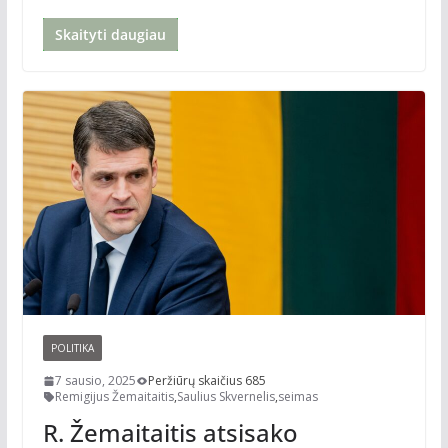
Skaityti daugiau
POLITIKA
7 sausio, 2025
Peržiūrų skaičius 685
Remigijus Žemaitaitis
,
Saulius Skvernelis
,
seimas
R. Žemaitaitis atsisako