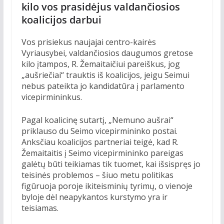
kilo vos prasidėjus valdančiosios
koalicijos darbui
Vos prisiekus naujajai centro-kairės
Vyriausybei, valdančiosios daugumos gretose
kilo įtampos, R. Žemaitaičiui pareiškus, jog
„aušriečiai“ trauktis iš koalicijos, jeigu Seimui
nebus pateikta jo kandidatūra į parlamento
vicepirmininkus.
Pagal koalicinę sutartį, „Nemuno aušrai“
priklauso du Seimo vicepirmininko postai.
Anksčiau koalicijos partneriai teigė, kad R.
Žemaitaitis į Seimo vicepirmininko pareigas
galėtų būti teikiamas tik tuomet, kai išsispręs jo
teisinės problemos – šiuo metu politikas
figūruoja poroje ikiteisminių tyrimų, o vienoje
byloje dėl neapykantos kurstymo yra ir
teisiamas.