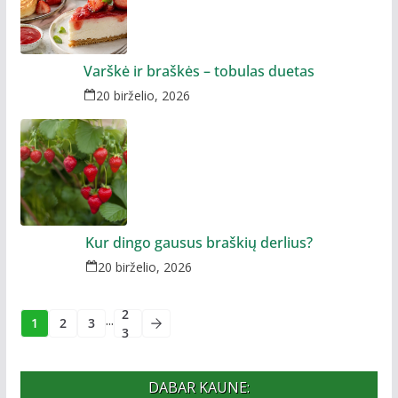
Varškė ir braškės – tobulas duetas
20 birželio, 2026
Kur dingo gausus braškių derlius?
20 birželio, 2026
2
...
1
2
3
3
DABAR KAUNE: