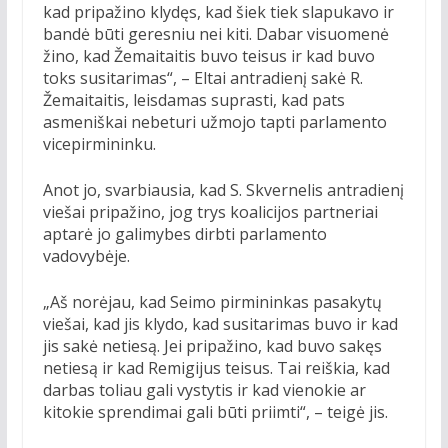
kad pripažino klydęs, kad šiek tiek slapukavo ir
bandė būti geresniu nei kiti. Dabar visuomenė
žino, kad Žemaitaitis buvo teisus ir kad buvo
toks susitarimas“, – Eltai antradienį sakė R.
Žemaitaitis, leisdamas suprasti, kad pats
asmeniškai nebeturi užmojo tapti parlamento
vicepirmininku.
Anot jo, svarbiausia, kad S. Skvernelis antradienį
viešai pripažino, jog trys koalicijos partneriai
aptarė jo galimybes dirbti parlamento
vadovybėje.
„Aš norėjau, kad Seimo pirmininkas pasakytų
viešai, kad jis klydo, kad susitarimas buvo ir kad
jis sakė netiesą. Jei pripažino, kad buvo sakęs
netiesą ir kad Remigijus teisus. Tai reiškia, kad
darbas toliau gali vystytis ir kad vienokie ar
kitokie sprendimai gali būti priimti“, – teigė jis.