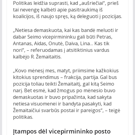
Politikas leidžia suprasti, kad „aušriečiai“, prieš
tai nevengę kalbėti apie pasitraukimą iš
koalicijos, iš naujo spręs, ką deleguoti į pozicijas.
„Netiesa demaskuota, kai kas bandė meluoti ir
dabar Seimo vicepirmininku gali būti Petras,
Antanas, Aidas, Onutė, Daiva, Lina… Kas tik
nori“, – referuodamas į atsitiktinius vardus
kalbėjo R. Žemaitaitis.
„Kovo mėnesį mes, matyt, priimsime kažkokius
kitokius sprendimus – frakcija, partija. Gal bus
pozicija toliau teikti Žemaitaitį, gal kitą Seimo
narį. Bet esmė, kad žmogus po mėnesio buvo
demaskuotas ir buvo pripažinta, kad sakyta
netiesa visuomenei ir bandyta pasakyti, kad
Žemaitaičiui svarbūs postai ir pareigos“, – teigė
politikas.
Įtampos dėl vicepirmininko posto