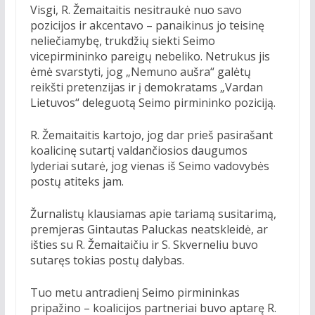
Visgi, R. Žemaitaitis nesitraukė nuo savo
pozicijos ir akcentavo – panaikinus jo teisinę
neliečiamybę, trukdžių siekti Seimo
vicepirmininko pareigų nebeliko. Netrukus jis
ėmė svarstyti, jog „Nemuno aušra“ galėtų
reikšti pretenzijas ir į demokratams „Vardan
Lietuvos“ deleguotą Seimo pirmininko poziciją.
R. Žemaitaitis kartojo, jog dar prieš pasirašant
koalicinę sutartį valdančiosios daugumos
lyderiai sutarė, jog vienas iš Seimo vadovybės
postų atiteks jam.
Žurnalistų klausiamas apie tariamą susitarimą,
premjeras Gintautas Paluckas neatskleidė, ar
išties su R. Žemaitaičiu ir S. Skverneliu buvo
sutaręs tokias postų dalybas.
Tuo metu antradienį Seimo pirmininkas
pripažino – koalicijos partneriai buvo aptarę R.