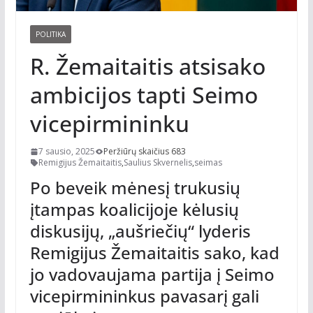
POLITIKA
R. Žemaitaitis atsisako
ambicijos tapti Seimo
vicepirmininku
7 sausio, 2025
Peržiūrų skaičius 683
Remigijus Žemaitaitis
,
Saulius Skvernelis
,
seimas
Po beveik mėnesį trukusių
įtampas koalicijoje kėlusių
diskusijų, „aušriečių“ lyderis
Remigijus Žemaitaitis sako, kad
jo vadovaujama partija į Seimo
vicepirmininkus pavasarį gali