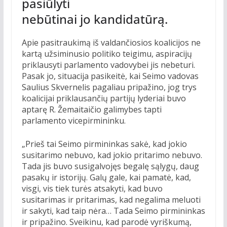
pasiūlyti
nebūtinai jo kandidatūrą.
Apie pasitraukimą iš valdančiosios koalicijos ne
kartą užsiminusio politiko teigimu, aspiracijų
priklausyti parlamento vadovybei jis nebeturi.
Pasak jo, situacija pasikeitė, kai Seimo vadovas
Saulius Skvernelis pagaliau pripažino, jog trys
koalicijai priklausančių partijų lyderiai buvo
aptarę R. Žemaitaičio galimybes tapti
parlamento vicepirmininku.
„Prieš tai Seimo pirmininkas sakė, kad jokio
susitarimo nebuvo, kad jokio pritarimo nebuvo.
Tada jis buvo susigalvojęs begalę sąlygų, daug
pasakų ir istorijų. Galų gale, kai pamatė, kad,
visgi, vis tiek turės atsakyti, kad buvo
susitarimas ir pritarimas, kad negalima meluoti
ir sakyti, kad taip nėra… Tada Seimo pirmininkas
ir pripažino. Sveikinu, kad parodė vyriškumą,