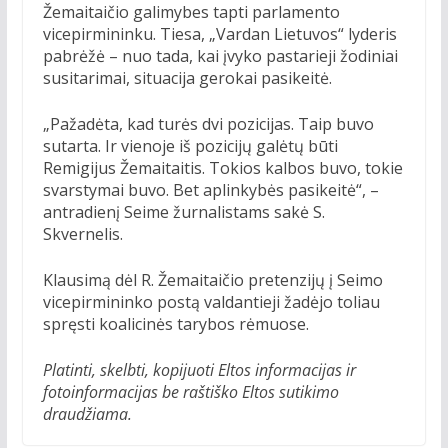
Žemaitaičio galimybes tapti parlamento
vicepirmininku. Tiesa, „Vardan Lietuvos“ lyderis
pabrėžė – nuo tada, kai įvyko pastarieji žodiniai
susitarimai, situacija gerokai pasikeitė.
„Pažadėta, kad turės dvi pozicijas. Taip buvo
sutarta. Ir vienoje iš pozicijų galėtų būti
Remigijus Žemaitaitis. Tokios kalbos buvo, tokie
svarstymai buvo. Bet aplinkybės pasikeitė“, –
antradienį Seime žurnalistams sakė S.
Skvernelis.
Klausimą dėl R. Žemaitaičio pretenzijų į Seimo
vicepirmininko postą valdantieji žadėjo toliau
spręsti koalicinės tarybos rėmuose.
Platinti, skelbti, kopijuoti Eltos informacijas ir
fotoinformacijas be raštiško Eltos sutikimo
draudžiama.