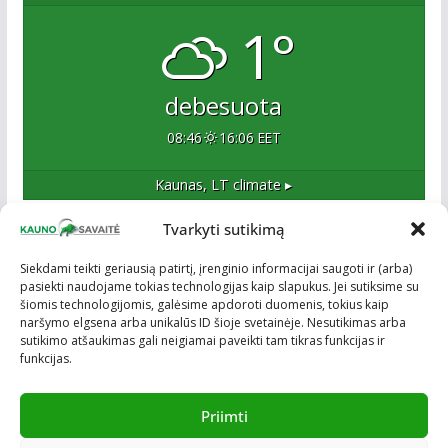
1°
debesuota
08:46
16:06 EET
Kaunas, LT
climate ▸
Tvarkyti sutikimą
Apie mus
Siekdami teikti geriausią patirtį, įrenginio informacijai saugoti ir (arba)
pasiekti naudojame tokias technologijas kaip slapukus. Jei sutiksime su
Esame naujas Kaune, tačiau veržlus ir profesionalus
šiomis technologijomis, galėsime apdoroti duomenis, tokius kaip
kolektyvas. Ne naujokai žiniasklaidoje. Į Kauną
naršymo elgsena arba unikalūs ID šioje svetainėje. Nesutikimas arba
žengiame tvirtai įsitikinę savo sėkme.
sutikimo atšaukimas gali neigiamai paveikti tam tikras funkcijas ir
funkcijas.
Priimti