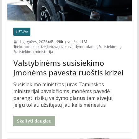
LIETUVA
11 gegužės, 2026
Peržiūrų skaičius 181
ekonomika
,
krizė
,
lietuva
,
rizikų valdymo planas
,
Susisiekimas
,
Susisiekimo ministerija
Valstybinėms susisiekimo
įmonėms pavesta ruoštis krizei
Susisiekimo ministras Juras Taminskas
ministerijai pavaldžioms įmonėms pavedė
parengti rizikų valdymo planus tam atvejui,
jeigu toliau užsitęstų jau kelis mėnesius
Skaityti daugiau