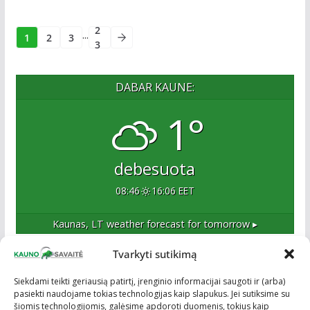
2
...
1
2
3
3
DABAR KAUNE:
1°
debesuota
08:46
16:06 EET
Kaunas, LT
weather forecast for tomorrow ▸
Tvarkyti sutikimą
Apie mus
Siekdami teikti geriausią patirtį, įrenginio informacijai saugoti ir (arba)
pasiekti naudojame tokias technologijas kaip slapukus. Jei sutiksime su
Esame naujas Kaune, tačiau veržlus ir profesionalus
šiomis technologijomis, galėsime apdoroti duomenis, tokius kaip