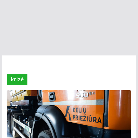
krizė