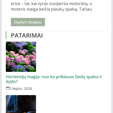
krizė – tai, kai vyras nusiperka motociklą, o
moteris staiga keičia plaukų spalvą. Tačiau
Skaityti daugiau
PATARIMAI
Hortenzijų magija: nuo ko priklauso žiedų spalva ir
dydis?
5 liepos, 2026