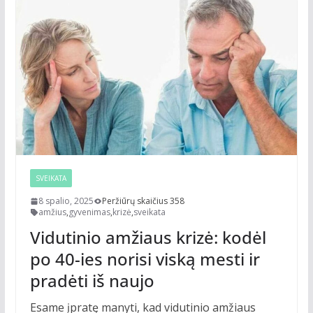
SVEIKATA
8 spalio, 2025
Peržiūrų skaičius 358
amžius
,
gyvenimas
,
krizė
,
sveikata
Vidutinio amžiaus krizė: kodėl
po 40-ies norisi viską mesti ir
pradėti iš naujo
Esame įpratę manyti, kad vidutinio amžiaus