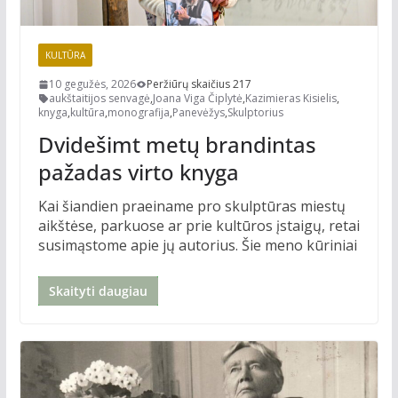
KULTŪRA
10 gegužės, 2026
Peržiūrų skaičius 217
aukštaitijos senvagė
,
Joana Viga Čiplytė
,
Kazimieras Kisielis
,
knyga
,
kultūra
,
monografija
,
Panevėžys
,
Skulptorius
Dvidešimt metų brandintas
pažadas virto knyga
Kai šiandien praeiname pro skulptūras miestų
aikštėse, parkuose ar prie kultūros įstaigų, retai
susimąstome apie jų autorius. Šie meno kūriniai
Skaityti daugiau