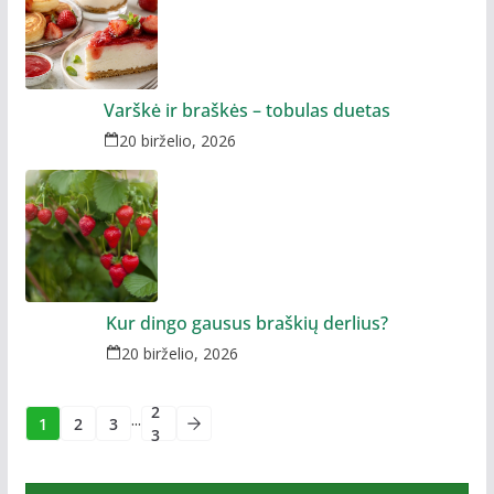
Varškė ir braškės – tobulas duetas
20 birželio, 2026
Kur dingo gausus braškių derlius?
20 birželio, 2026
2
...
1
2
3
3