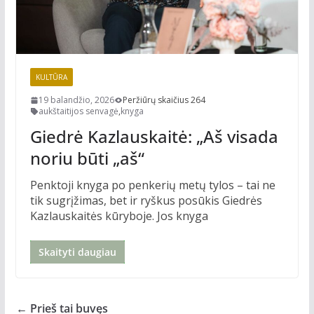
KULTŪRA
19 balandžio, 2026
Peržiūrų skaičius 264
aukštaitijos senvagė
,
knyga
Giedrė Kazlauskaitė: „Aš visada
noriu būti „aš“
Penktoji knyga po penkerių metų tylos – tai ne
tik sugrįžimas, bet ir ryškus posūkis Giedrės
Kazlauskaitės kūryboje. Jos knyga
Skaityti daugiau
← Prieš tai buvęs