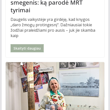
smegenis: ką parodė MRT
tyrimai
Daugelis vaikystėje yra girdėję, kad knygos
„daro žmogų protingesnį“. Dažniausiai tokie
žodžiai praleidžiami pro ausis – juk jie skamba
kaip
Skaityti daugiau