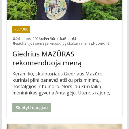
KULTŪRA
26 liepos, 2026
Peržiūrų skaičius 64
aukštaitijos senvagė
,
kinas
,
knyga
,
kultūra
,
menas
,
Nuomonė
Giedrius MAZŪRAS
rekomenduoja meną
Keramiko, skulptoriaus Giedriaus Mazūro
kūriniai pilni panevėžietiškų prisiminimų,
nostalgijos ir humoro. Nors jau kurį laiką
menininkas gyvena Antalgėje, Utenos rajone,
Skaityti daugiau