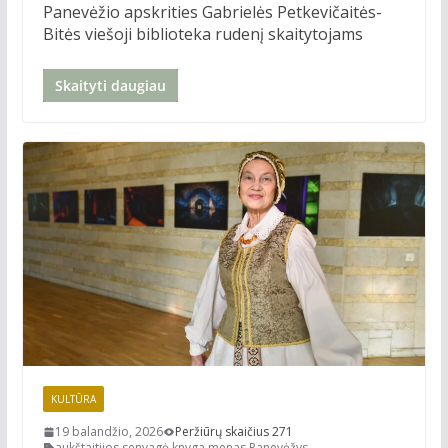
Panevėžio apskrities Gabrielės Petkevičaitės-
Bitės viešoji biblioteka rudenį skaitytojams
Skaityti daugiau
KULTŪRA
19 balandžio, 2026
Peržiūrų skaičius 271
aukštaitijos senvagė
,
knyga
,
menas
,
Panevėžys