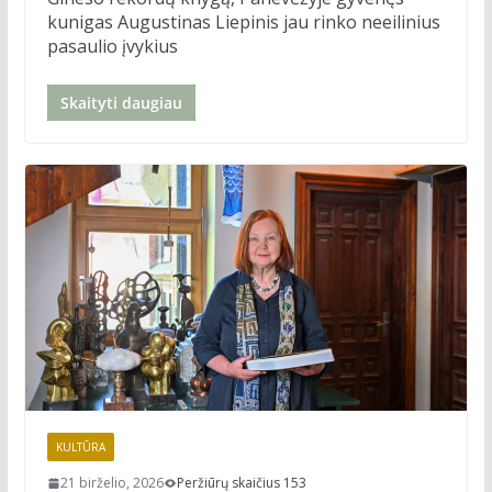
kunigas Augustinas Liepinis jau rinko neeilinius
pasaulio įvykius
Skaityti daugiau
KULTŪRA
21 birželio, 2026
Peržiūrų skaičius 153