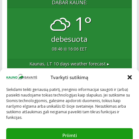
DABAR KAUNE:
1°
debesuota
08:46
16:06 EET
Kaunas, LT
10 days weather forecast ▸
Tvarkyti sutikimą
Apie mus
Siekdami teikti geriausią patirtį, įrenginio informacijai saugoti ir (arba)
pasiekti naudojame tokias technologijas kaip slapukus. Jei sutiksime su
Esame naujas Kaune, tačiau veržlus ir profesionalus
šiomis technologijomis, galėsime apdoroti duomenis, tokius kaip
kolektyvas. Ne naujokai žiniasklaidoje. Į Kauną
naršymo elgsena arba unikalūs ID šioje svetainėje. Nesutikimas arba
žengiame tvirtai įsitikinę savo sėkme.
sutikimo atšaukimas gali neigiamai paveikti tam tikras funkcijas ir
funkcijas.
Priimti