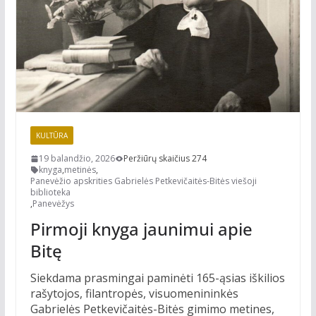
KULTŪRA
19 balandžio, 2026
Peržiūrų skaičius 274
knyga
,
metinės
,
Panevėžio apskrities Gabrielės Petkevičaitės-Bitės viešoji
biblioteka
,
Panevėžys
Pirmoji knyga jaunimui apie
Bitę
Siekdama prasmingai paminėti 165-ąsias iškilios
rašytojos, filantropės, visuomenininkės
Gabrielės Petkevičaitės-Bitės gimimo metines,