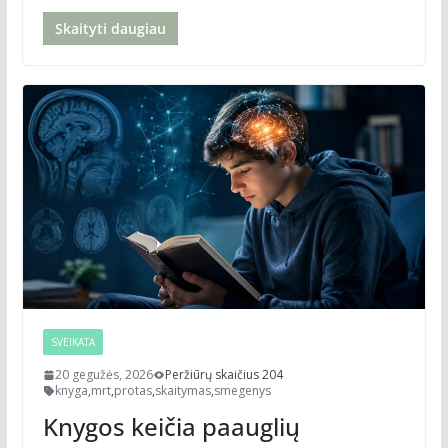
Skaityti daugiau
SVEIKATA
20 gegužės, 2026
Peržiūrų skaičius 204
knyga
,
mrt
,
protas
,
skaitymas
,
smegenys
Knygos keičia paauglių