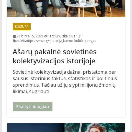
KULTŪRA
21 birželio, 2026
Peržiūrų skaičius 121
aukštaitijos senvagė
,
istorija
,
kaimo kultūra
,
knyga
Ašarų pakalnė sovietinės
kolektyvizacijos istorijoje
Sovietinė kolektyvizacija dažnai pristatoma per
sausus istorinius faktus, statistikas ir politinius
sprendimus. Tačiau už jų slypi milijonų žmonių
likimai, sugriauti
Skaityti daugiau