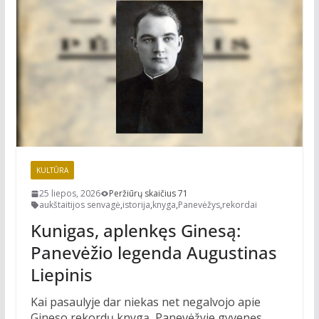
KULTŪRA
25 liepos, 2026
Peržiūrų skaičius 71
aukštaitijos senvagė
,
istorija
,
knyga
,
Panevėžys
,
rekordai
Kunigas, aplenkęs Ginesą:
Panevėžio legenda Augustinas
Liepinis
Kai pasaulyje dar niekas net negalvojo apie
Gineso rekordų knygą, Panevėžyje gyvenęs