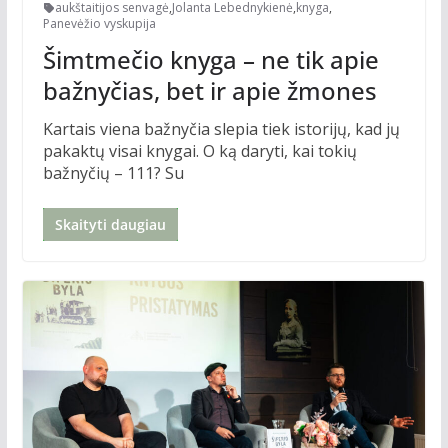
aukštaitijos senvagė
,
Jolanta Lebednykienė
,
knyga
,
Panevėžio vyskupija
Šimtmečio knyga – ne tik apie
bažnyčias, bet ir apie žmones
Kartais viena bažnyčia slepia tiek istorijų, kad jų
pakaktų visai knygai. O ką daryti, kai tokių
bažnyčių – 111? Su
Skaityti daugiau