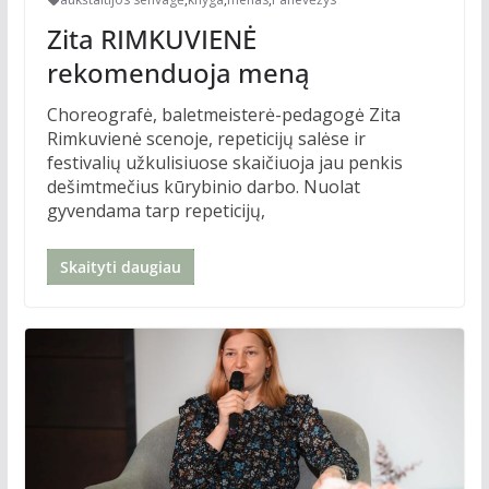
Zita RIMKUVIENĖ
rekomenduoja meną
Choreografė, baletmeisterė-pedagogė Zita
Rimkuvienė scenoje, repeticijų salėse ir
festivalių užkulisiuose skaičiuoja jau penkis
dešimtmečius kūrybinio darbo. Nuolat
gyvendama tarp repeticijų,
Skaityti daugiau