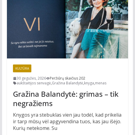
KULTŪRA
30 gegužės, 2026
Peržiūrų skaičius 202
aukštaitijos senvagė
,
Gražina Balandytė
,
knyga
,
menas
Gražina Balandytė: grimas – tik
negražiems
Knygos yra stebuklas vien jau todėl, kad prikelia
ir tarp mūsų vėl apgyvendina tuos, kas jau išėjo.
Kurių netekome. Su