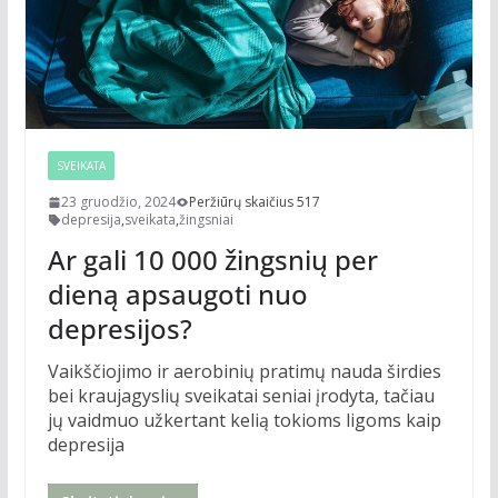
SVEIKATA
23 gruodžio, 2024
Peržiūrų skaičius 517
depresija
,
sveikata
,
žingsniai
Ar gali 10 000 žingsnių per
dieną apsaugoti nuo
depresijos?
Vaikščiojimo ir aerobinių pratimų nauda širdies
bei kraujagyslių sveikatai seniai įrodyta, tačiau
jų vaidmuo užkertant kelią tokioms ligoms kaip
depresija