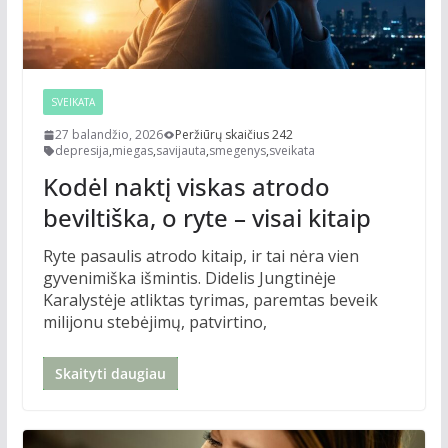
SVEIKATA
27 balandžio, 2026
Peržiūrų skaičius 242
depresija
,
miegas
,
savijauta
,
smegenys
,
sveikata
Kodėl naktį viskas atrodo
beviltiška, o ryte – visai kitaip
Ryte pasaulis atrodo kitaip, ir tai nėra vien
gyvenimiška išmintis. Didelis Jungtinėje
Karalystėje atliktas tyrimas, paremtas beveik
milijonu stebėjimų, patvirtino,
Skaityti daugiau