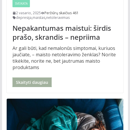
SVEIKATA
2 vasario, 2025
Peržiūrų skaičius 461
depresija
,
maistas
,
netoleravimas
Nepakantumas maistui: širdis
prašo, skrandis – nepriima
Ar gali būti, kad nemalonūs simptomai, kuriuos
jaučiate, – maisto netoleravimo ženklas? Norite
tikėkite, norite ne, bet jautrumas maisto
produktams
Skaityti daugiau