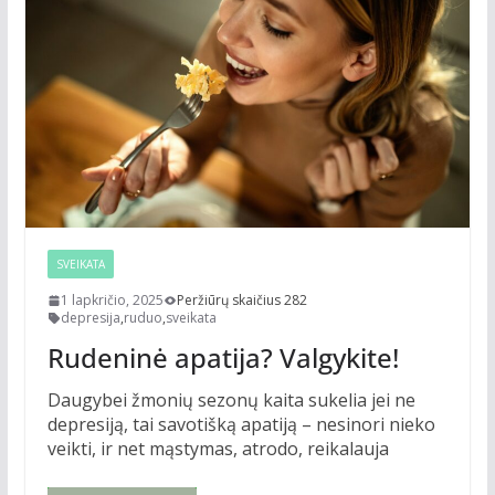
SVEIKATA
1 lapkričio, 2025
Peržiūrų skaičius 282
depresija
,
ruduo
,
sveikata
Rudeninė apatija? Valgykite!
Daugybei žmonių sezonų kaita sukelia jei ne
depresiją, tai savotišką apatiją – nesinori nieko
veikti, ir net mąstymas, atrodo, reikalauja