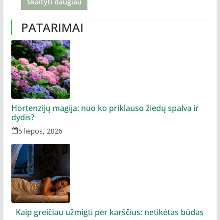
Skaityti daugiau
PATARIMAI
Hortenzijų magija: nuo ko priklauso žiedų spalva ir
dydis?
5 liepos, 2026
Kaip greičiau užmigti per karščius: netikėtas būdas