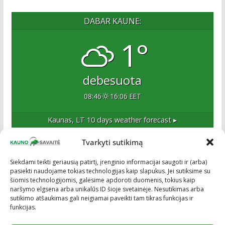
DABAR KAUNE:
1°
debesuota
08:46
16:06 EET
Kaunas, LT
10 days weather forecast ▸
Tvarkyti sutikimą
Apie mus
Siekdami teikti geriausią patirtį, įrenginio informacijai saugoti ir (arba)
pasiekti naudojame tokias technologijas kaip slapukus. Jei sutiksime su
Esame naujas Kaune, tačiau veržlus ir profesionalus
šiomis technologijomis, galėsime apdoroti duomenis, tokius kaip
kolektyvas. Ne naujokai žiniasklaidoje. Į Kauną
naršymo elgsena arba unikalūs ID šioje svetainėje. Nesutikimas arba
žengiame tvirtai įsitikinę savo sėkme.
sutikimo atšaukimas gali neigiamai paveikti tam tikras funkcijas ir
funkcijas.