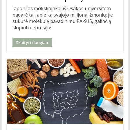
Japonijos mokslininkai iš Osakos universiteto
padarė tai, apie ką svajojo milijonai žmonių: jie
sukūrė molekulę pavadinimu PA-915, galinčią
slopinti depresijos
Skaityti daugiau