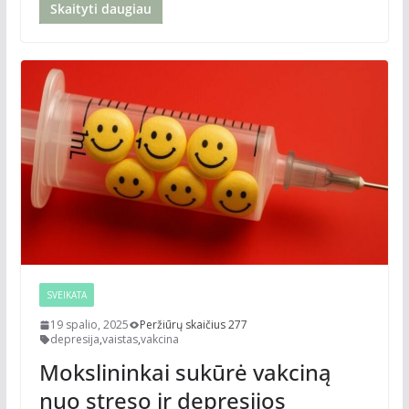
Skaityti daugiau
SVEIKATA
19 spalio, 2025
Peržiūrų skaičius 277
depresija
,
vaistas
,
vakcina
Mokslininkai sukūrė vakciną
nuo streso ir depresijos