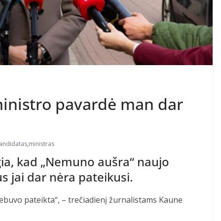
ministro pavardė man dar
andidatas
,
ministras
gia, kad „Nemuno aušra“ naujo
s jai dar nėra pateikusi.
ebuvo pateikta“, – trečiadienį žurnalistams Kaune