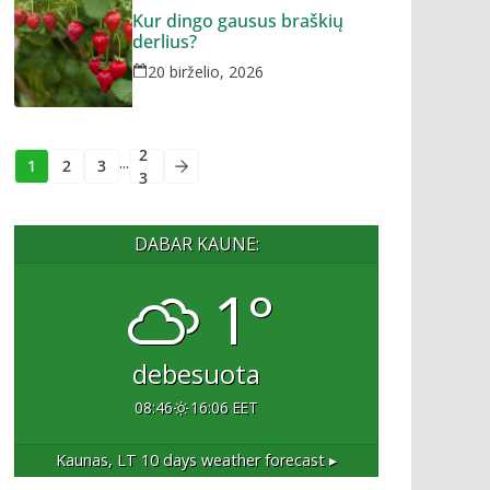
Kur dingo gausus braškių
derlius?
20 birželio, 2026
2
...
1
2
3
3
DABAR KAUNE:
1°
debesuota
08:46
16:06 EET
Kaunas, LT
10 days weather forecast ▸