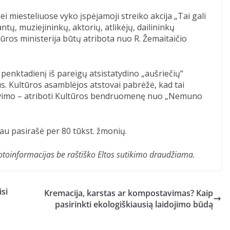
i miesteliuose vyko įspėjamoji streiko akcija „Tai gali
tų, muziejininkų, aktorių, atlikėjų, dailininkų
ūros ministerija būtų atribota nuo R. Žemaitaičio
 penktadienį iš pareigų atsistatydino „aušriečių“
s. Kultūros asamblėjos atstovai pabrėžė, kad tai
lavimo – atriboti Kultūros bendruomenę nuo „Nemuno
ą jau pasirašė per 80 tūkst. žmonių.
ir fotoinformacijas be raštiško Eltos sutikimo draudžiama.
isi
Kremacija, karstas ar kompostavimas? Kaip
pasirinkti ekologiškiausią laidojimo būdą