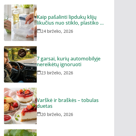
Kaip pašalinti lipdukų klijų
likučius nuo stiklo, plastiko ar
metalo
24 birželio, 2026
7 garsai, kurių automobilyje
nereikėtų ignoruoti
23 birželio, 2026
Varškė ir braškės – tobulas
duetas
20 birželio, 2026