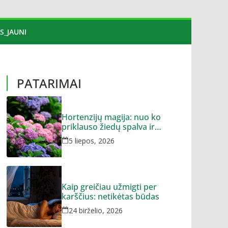
S_JAUNI
PATARIMAI
Hortenzijų magija: nuo ko
priklauso žiedų spalva ir
dydis?
5 liepos, 2026
Kaip greičiau užmigti per
karščius: netikėtas būdas
24 birželio, 2026