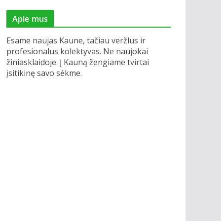
Apie mus
Esame naujas Kaune, tačiau veržlus ir
profesionalus kolektyvas. Ne naujokai
žiniasklaidoje. Į Kauną žengiame tvirtai
įsitikinę savo sėkme.