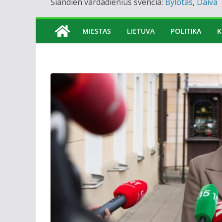
Šiandien vardadienius švenčia:
Bylotas
,
Daiva
MIESTAS
LIETUVA
POLITIKA
K