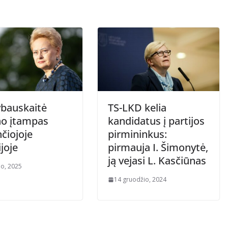
ybauskaitė
TS-LKD kelia
no įtampas
kandidatus į partijos
čiojoje
pirmininkus:
ijoje
pirmauja I. Šimonytė,
ją vejasi L. Kasčiūnas
io, 2025
14 gruodžio, 2024