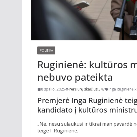
POLITIKA
Ruginienė: kultūros 
nebuvo pateikta
8 spalio, 2025
Peržiūrų skaičius 347
Inga Ruginienė
,
k
Premjerė Inga Ruginienė tei
kandidato į kultūros ministru
„Ne, nesu sulaukusi ir tikrai man pavardė n
teigė I. Ruginienė.