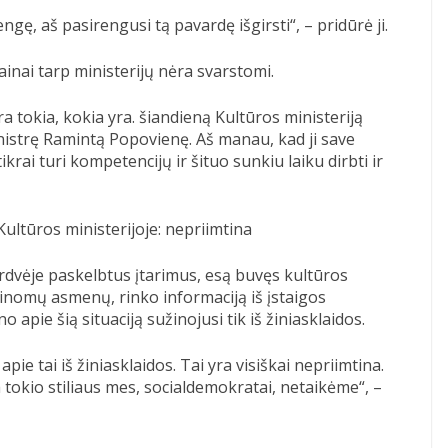
gę, aš pasirengusi tą pavardę išgirsti“, – pridūrė ji.
inai tarp ministerijų nėra svarstomi.
yra tokia, kokia yra. šiandieną Kultūros ministeriją
nistrę Ramintą Popovienę. Aš manau, kad ji save
rai turi kompetencijų ir šituo sunkiu laiku dirbti ir
Kultūros ministerijoje: nepriimtina
rdvėje paskelbtus įtarimus, esą buvęs kultūros
inomų asmenų, rinko informaciją iš įstaigos
 apie šią situaciją sužinojusi tik iš žiniasklaidos.
pie tai iš žiniasklaidos. Tai yra visiškai nepriimtina.
 tokio stiliaus mes, socialdemokratai, netaikėme“, –