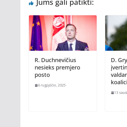
Jums gali patikti:
R. Duchnevičius
D. Gr
nesieks premjero
įverti
posto
valdan
koalic
6 rugpjūčio, 2025
13 saus