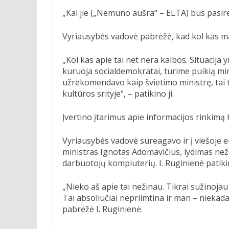
„Kai jie („Nemuno aušra“ – ELTA) bus pasiren
Vyriausybės vadovė pabrėžė, kad kol kas ma
„Kol kas apie tai net nėra kalbos. Situacija 
kuruoja socialdemokratai, turime puikią mi
užrekomendavo kaip švietimo ministrę, tai tik
kultūros srityje“, – patikino ji.
Įvertino įtarimus apie informacijos rinkimą 
Vyriausybės vadovė sureagavo ir į viešoje e
ministras Ignotas Adomavičius, lydimas než
darbuotojų kompiuterių. I. Ruginienė patikino
„Nieko aš apie tai nežinau. Tikrai sužinojau a
Tai absoliučiai nepriimtina ir man – niekada
pabrėžė I. Ruginienė.