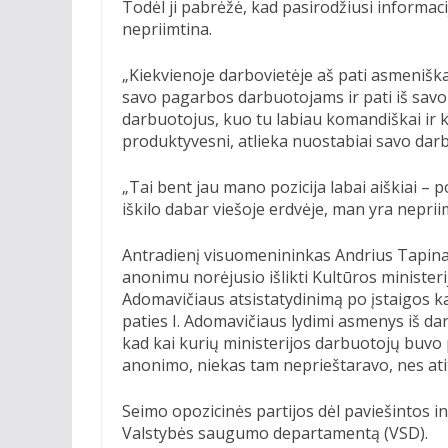
Todėl ji pabrėžė, kad pasirodžiusi informac
nepriimtina.
„Kiekvienoje darbovietėje aš pati asmeniška
savo pagarbos darbuotojams ir pati iš savo 
darbuotojus, kuo tu labiau komandiškai ir kol
produktyvesni, atlieka nuostabiai savo darbą
„Tai bent jau mano pozicija labai aiškiai – pož
iškilo dabar viešoje erdvėje, man yra nepriim
Antradienį visuomenininkas Andrius Tapina
anonimu norėjusio išlikti Kultūros ministerij
Adomavičiaus atsistatydinimą po įstaigos k
paties I. Adomavičiaus lydimi asmenys iš da
kad kai kurių ministerijos darbuotojų buvo
anonimo, niekas tam neprieštaravo, nes at
Seimo opozicinės partijos dėl paviešintos in
Valstybės saugumo departamentą (VSD).