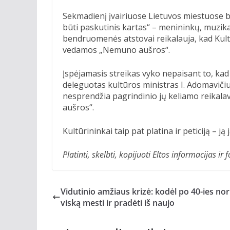
Sekmadienį įvairiuose Lietuvos miestuose be
būti paskutinis kartas“ – menininkų, muzikan
bendruomenės atstovai reikalauja, kad Kult
vedamos „Nemuno aušros“.
Įspėjamasis streikas vyko nepaisant to, kad
deleguotas kultūros ministras I. Adomavičiu
nesprendžia pagrindinio jų keliamo reika
aušros“.
Kultūrininkai taip pat platina ir peticiją – j
Platinti, skelbti, kopijuoti Eltos informacijas 
Vidutinio amžiaus krizė: kodėl po 40-ies nor
viską mesti ir pradėti iš naujo