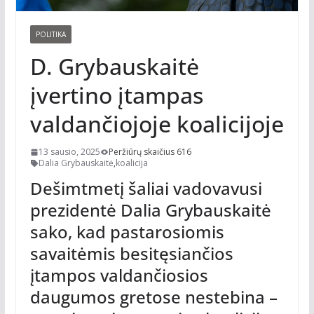
POLITIKA
D. Grybauskaitė
įvertino įtampas
valdančiojoje koalicijoje
13 sausio, 2025
Peržiūrų skaičius 616
Dalia Grybauskaitė
,
koalicija
Dešimtmetį šaliai vadovavusi
prezidentė Dalia Grybauskaitė
sako, kad pastarosiomis
savaitėmis besitęsiančios
įtampos valdančiosios
daugumos gretose nestebina –