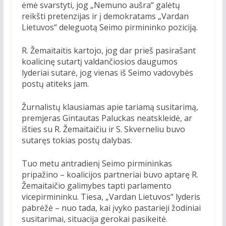
ėmė svarstyti, jog „Nemuno aušra“ galėtų
reikšti pretenzijas ir į demokratams „Vardan
Lietuvos“ deleguotą Seimo pirmininko poziciją.
R. Žemaitaitis kartojo, jog dar prieš pasirašant
koalicinę sutartį valdančiosios daugumos
lyderiai sutarė, jog vienas iš Seimo vadovybės
postų atiteks jam.
Žurnalistų klausiamas apie tariamą susitarimą,
premjeras Gintautas Paluckas neatskleidė, ar
išties su R. Žemaitaičiu ir S. Skverneliu buvo
sutaręs tokias postų dalybas.
Tuo metu antradienį Seimo pirmininkas
pripažino – koalicijos partneriai buvo aptarę R.
Žemaitaičio galimybes tapti parlamento
vicepirmininku. Tiesa, „Vardan Lietuvos“ lyderis
pabrėžė – nuo tada, kai įvyko pastarieji žodiniai
susitarimai, situacija gerokai pasikeitė.