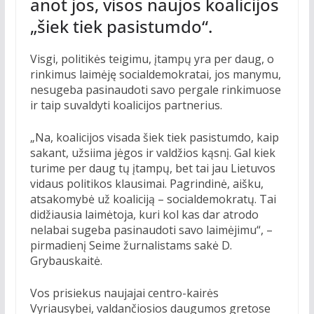
anot jos, visos naujos koalicijos
„šiek tiek pasistumdo“.
Visgi, politikės teigimu, įtampų yra per daug, o
rinkimus laimėję socialdemokratai, jos manymu,
nesugeba pasinaudoti savo pergale rinkimuose
ir taip suvaldyti koalicijos partnerius.
„Na, koalicijos visada šiek tiek pasistumdo, kaip
sakant, užsiima jėgos ir valdžios kąsnį. Gal kiek
turime per daug tų įtampų, bet tai jau Lietuvos
vidaus politikos klausimai. Pagrindinė, aišku,
atsakomybė už koaliciją – socialdemokratų. Tai
didžiausia laimėtoja, kuri kol kas dar atrodo
nelabai sugeba pasinaudoti savo laimėjimu“, –
pirmadienį Seime žurnalistams sakė D.
Grybauskaitė.
Vos prisiekus naujajai centro-kairės
Vyriausybei, valdančiosios daugumos gretose