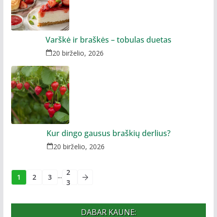
Varškė ir braškės – tobulas duetas
20 birželio, 2026
Kur dingo gausus braškių derlius?
20 birželio, 2026
2
...
1
2
3
3
DABAR KAUNE: