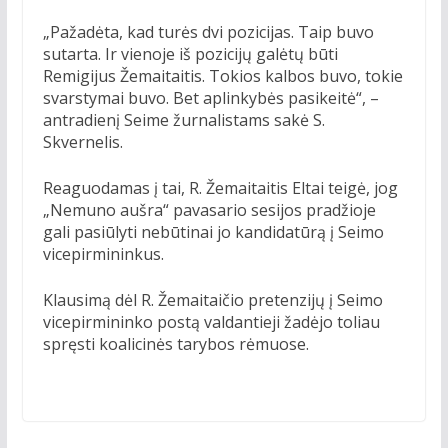
„Pažadėta, kad turės dvi pozicijas. Taip buvo
sutarta. Ir vienoje iš pozicijų galėtų būti
Remigijus Žemaitaitis. Tokios kalbos buvo, tokie
svarstymai buvo. Bet aplinkybės pasikeitė“, –
antradienį Seime žurnalistams sakė S.
Skvernelis.
Reaguodamas į tai, R. Žemaitaitis Eltai teigė, jog
„Nemuno aušra“ pavasario sesijos pradžioje
gali pasiūlyti nebūtinai jo kandidatūrą į Seimo
vicepirmininkus.
Klausimą dėl R. Žemaitaičio pretenzijų į Seimo
vicepirmininko postą valdantieji žadėjo toliau
spręsti koalicinės tarybos rėmuose.