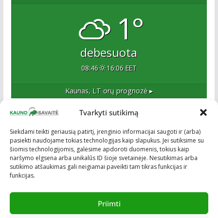
1°
debesuota
08:46
16:06 EET
Kaunas, LT
orų prognozė ▸
Tvarkyti sutikimą
Apie mus
Siekdami teikti geriausią patirtį, įrenginio informacijai saugoti ir (arba)
pasiekti naudojame tokias technologijas kaip slapukus. Jei sutiksime su
Esame naujas Kaune, tačiau veržlus ir profesionalus
šiomis technologijomis, galėsime apdoroti duomenis, tokius kaip
kolektyvas. Ne naujokai žiniasklaidoje. Į Kauną
naršymo elgsena arba unikalūs ID šioje svetainėje. Nesutikimas arba
žengiame tvirtai įsitikinę savo sėkme.
sutikimo atšaukimas gali neigiamai paveikti tam tikras funkcijas ir
funkcijas.
Priimti