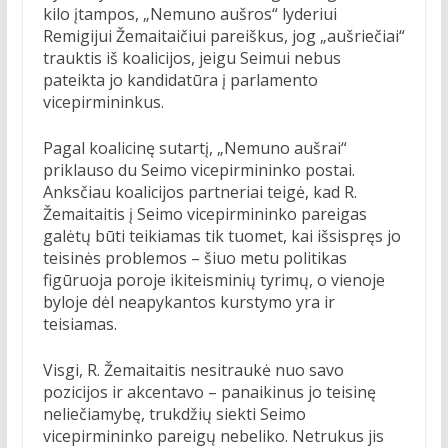
kilo įtampos, „Nemuno aušros“ lyderiui
Remigijui Žemaitaičiui pareiškus, jog „aušriečiai“
trauktis iš koalicijos, jeigu Seimui nebus
pateikta jo kandidatūra į parlamento
vicepirmininkus.
Pagal koalicinę sutartį, „Nemuno aušrai“
priklauso du Seimo vicepirmininko postai.
Anksčiau koalicijos partneriai teigė, kad R.
Žemaitaitis į Seimo vicepirmininko pareigas
galėtų būti teikiamas tik tuomet, kai išsispręs jo
teisinės problemos – šiuo metu politikas
figūruoja poroje ikiteisminių tyrimų, o vienoje
byloje dėl neapykantos kurstymo yra ir
teisiamas.
Visgi, R. Žemaitaitis nesitraukė nuo savo
pozicijos ir akcentavo – panaikinus jo teisinę
neliečiamybę, trukdžių siekti Seimo
vicepirmininko pareigų nebeliko. Netrukus jis