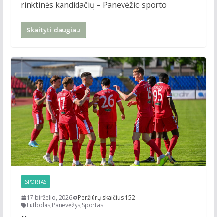
rinktinės kandidačių – Panevėžio sporto
Skaityti daugiau
SPORTAS
17 birželio, 2026
Peržiūrų skaičius 152
Futbolas
,
Panevėžys
,
Sportas