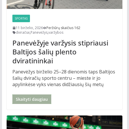
SPORTAS
11 birželio, 2026
Peržiūrų skaičius 162
dviračiai
,
Panevėžys
,
varžybos
Panevėžyje varžysis stipriausi
Baltijos šalių plento
dviratininkai
Panevėžys birželio 25–28 dienomis taps Baltijos
šalių dviračių sporto centru – mieste ir jo
apylinkėse vyks vienas didžiausių šių metų
Skaityti daugiau