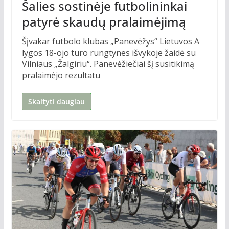
Šalies sostinėje futbolininkai
patyrė skaudų pralaimėjimą
Šįvakar futbolo klubas „Panevėžys“ Lietuvos A
lygos 18-ojo turo rungtynes išvykoje žaidė su
Vilniaus „Žalgiriu“. Panevėžiečiai šį susitikimą
pralaimėjo rezultatu
Skaityti daugiau