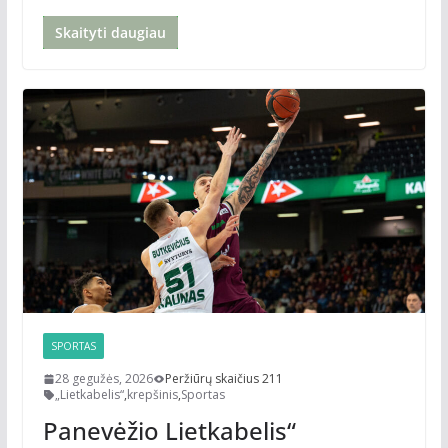
Skaityti daugiau
SPORTAS
28 gegužės, 2026
Peržiūrų skaičius 211
„Lietkabelis“
,
krepšinis
,
Sportas
Panevėžio Lietkabelis“