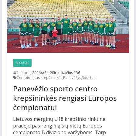
SPORTAS
1 liepos, 2026
Peržiūrų skaičius 136
Čempionatas
,
krepšininkės
,
Panevėžys
,
Sportas
Panevėžio sporto centro
krepšininkės rengiasi Europos
čempionatui
Lietuvos merginų U18 krepšinio rinktinė
pradėjo pasirengimą šių metų Europos
čempionato B diviziono varžyboms. Tarp