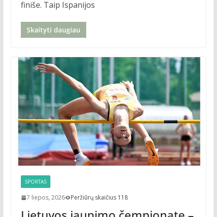
finiše. Taip Ispanijos
Skaityti daugiau
SPORTAS
7 liepos, 2026
Peržiūrų skaičius 118
Lietuvos jaunimo čempionate –