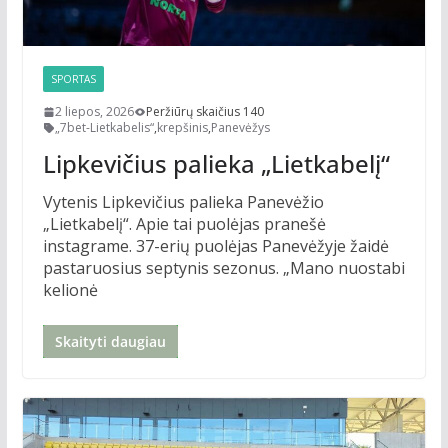
SPORTAS
2 liepos, 2026
Peržiūrų skaičius 140
„7bet-Lietkabelis“
,
krepšinis
,
Panevėžys
Lipkevičius palieka „Lietkabelį“
Vytenis Lipkevičius palieka Panevėžio
„Lietkabelį“. Apie tai puolėjas pranešė
instagrame. 37-erių puolėjas Panevėžyje žaidė
pastaruosius septynis sezonus. „Mano nuostabi
kelionė
Skaityti daugiau