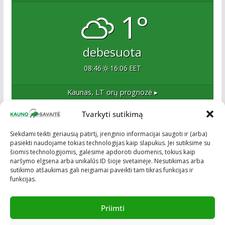
1°
debesuota
08:46
16:06 EET
Kaunas, LT
orų prognozė ▸
Tvarkyti sutikimą
Apie mus
Siekdami teikti geriausią patirtį, įrenginio informacijai saugoti ir (arba)
pasiekti naudojame tokias technologijas kaip slapukus. Jei sutiksime su
Esame naujas Kaune, tačiau veržlus ir profesionalus
šiomis technologijomis, galėsime apdoroti duomenis, tokius kaip
kolektyvas. Ne naujokai žiniasklaidoje. Į Kauną
naršymo elgsena arba unikalūs ID šioje svetainėje. Nesutikimas arba
žengiame tvirtai įsitikinę savo sėkme.
sutikimo atšaukimas gali neigiamai paveikti tam tikras funkcijas ir
funkcijas.
Priimti