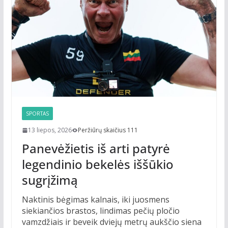
SPORTAS
13 liepos, 2026
Peržiūrų skaičius 111
Panevėžietis iš arti patyrė
legendinio bekelės iššūkio
sugrįžimą
Naktinis bėgimas kalnais, iki juosmens
siekiančios brastos, lindimas pečių pločio
vamzdžiais ir beveik dviejų metrų aukščio siena