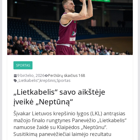
SPORTAS
9 birželio, 2026
Peržiūrų skaičius 168
„Lietkabelis“
,
krepšinis
,
Sportas
„Lietkabelis“ savo aikštėje
įveikė „Neptūną“
Šįvakar Lietuvos krepšinio lygos (LKL) antrąsias
mažojo finalo rungtynes Panevėžio „Lietkabelis“
namuose žaidė su Klaipėdos „Neptūnu“.
Susitikimą panevėžiečiai laimėjo rezultatu