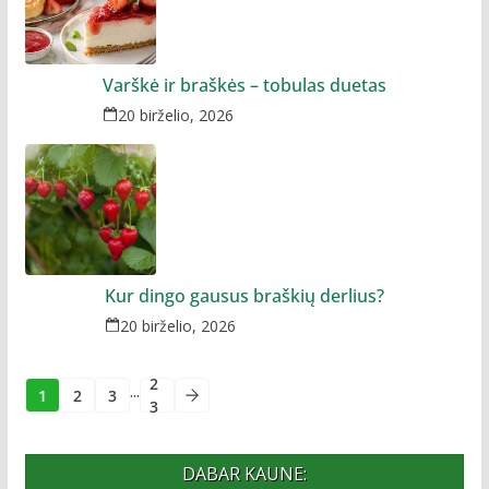
Varškė ir braškės – tobulas duetas
20 birželio, 2026
Kur dingo gausus braškių derlius?
20 birželio, 2026
2
...
1
2
3
3
DABAR KAUNE: