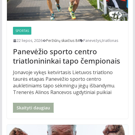
SPORTAS
22 liepos, 2026
Peržiūrų skaičius 84
Panevėžys
,
triatlonas
Panevėžio sporto centro
triatlonininkai tapo čempionais
Jonavoje vykęs ketvirtasis Lietuvos triatlono
taurės etapas Panevėžio sporto centro
auklėtiniams tapo sėkmingu jėgų išbandymu.
Trenerės Alinos Rancevos ugdytiniai puikiai
Skaityti daugiau