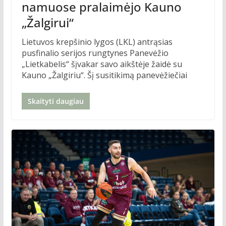
namuose pralaimėjo Kauno
„Žalgirui“
Lietuvos krepšinio lygos (LKL) antrąsias
pusfinalio serijos rungtynes Panevėžio
„Lietkabelis“ šįvakar savo aikštėje žaidė su
Kauno „Žalgiriu“. Šį susitikimą panevėžiečiai
Skaityti daugiau