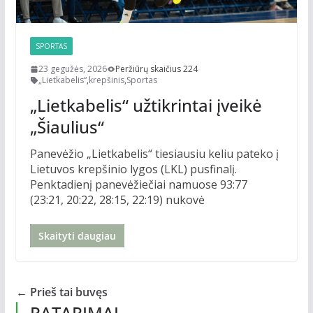
SPORTAS
23 gegužės, 2026
Peržiūrų skaičius 224
„Lietkabelis“
,
krepšinis
,
Sportas
„Lietkabelis“ užtikrintai įveikė
„Šiaulius“
Panevėžio „Lietkabelis“ tiesiausiu keliu pateko į
Lietuvos krepšinio lygos (LKL) pusfinalį.
Penktadienį panevėžiečiai namuose 93:77
(23:21, 20:22, 28:15, 22:19) nukovė
Skaityti daugiau
← Prieš tai buvęs
PATARIMAI