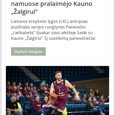
namuose pralaimėjo Kauno
„Žalgirui“
Lietuvos krepšinio lygos (LKL) antrąsias
pusfinalio serijos rungtynes Panevėžio
„Lietkabelis“ šįvakar savo aikštėje žaidė su
Kauno „Žalgiriu“. Šį susitikimą panevėžiečiai
Skaityti daugiau