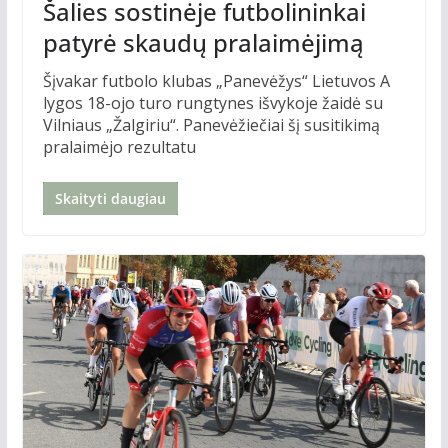
Šalies sostinėje futbolininkai
patyrė skaudų pralaimėjimą
Šįvakar futbolo klubas „Panevėžys“ Lietuvos A
lygos 18-ojo turo rungtynes išvykoje žaidė su
Vilniaus „Žalgiriu“. Panevėžiečiai šį susitikimą
pralaimėjo rezultatu
Skaityti daugiau