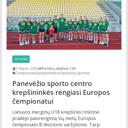
SPORTAS
1 liepos, 2026
Peržiūrų skaičius 134
Čempionatas
,
krepšininkės
,
Panevėžys
,
Sportas
Panevėžio sporto centro
krepšininkės rengiasi Europos
čempionatui
Lietuvos merginų U18 krepšinio rinktinė
pradėjo pasirengimą šių metų Europos
čempionato B diviziono varžyboms. Tarp