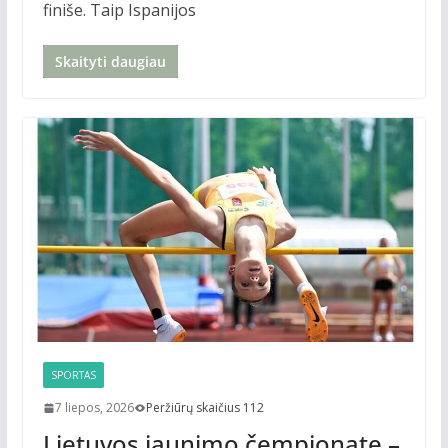
finiše. Taip Ispanijos
Skaityti daugiau
SPORTAS
7 liepos, 2026
Peržiūrų skaičius 112
Lietuvos jaunimo čempionate –