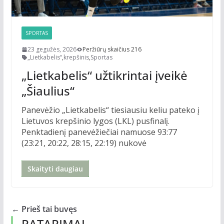
SPORTAS
23 gegužės, 2026
Peržiūrų skaičius 216
„Lietkabelis“
,
krepšinis
,
Sportas
„Lietkabelis“ užtikrintai įveikė
„Šiaulius“
Panevėžio „Lietkabelis“ tiesiausiu keliu pateko į
Lietuvos krepšinio lygos (LKL) pusfinalį.
Penktadienį panevėžiečiai namuose 93:77
(23:21, 20:22, 28:15, 22:19) nukovė
Skaityti daugiau
← Prieš tai buvęs
PATARIMAI