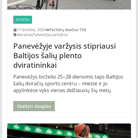
SPORTAS
11 birželio, 2026
Peržiūrų skaičius 158
dviračiai
,
Panevėžys
,
varžybos
Panevėžyje varžysis stipriausi
Baltijos šalių plento
dviratininkai
Panevėžys birželio 25–28 dienomis taps Baltijos
šalių dviračių sporto centru – mieste ir jo
apylinkėse vyks vienas didžiausių šių metų
Skaityti daugiau