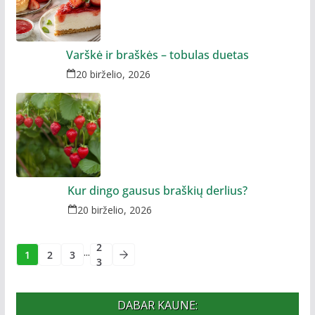
Varškė ir braškės – tobulas duetas
20 birželio, 2026
Kur dingo gausus braškių derlius?
20 birželio, 2026
2
...
1
2
3
3
DABAR KAUNE: