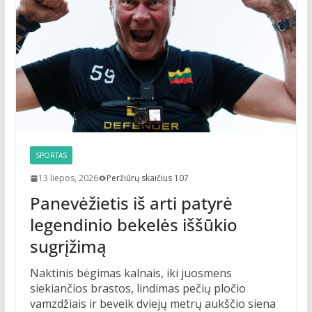
SPORTAS
13 liepos, 2026
Peržiūrų skaičius 107
Panevėžietis iš arti patyrė
legendinio bekelės iššūkio
sugrįžimą
Naktinis bėgimas kalnais, iki juosmens
siekiančios brastos, lindimas pečių pločio
vamzdžiais ir beveik dviejų metrų aukščio siena