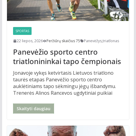
SPORTAS
22 liepos, 2026
Peržiūrų skaičius 75
Panevėžys
,
triatlonas
Panevėžio sporto centro
triatlonininkai tapo čempionais
Jonavoje vykęs ketvirtasis Lietuvos triatlono
taurės etapas Panevėžio sporto centro
auklėtiniams tapo sėkmingu jėgų išbandymu.
Trenerės Alinos Rancevos ugdytiniai puikiai
Skaityti daugiau