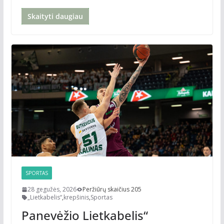
Skaityti daugiau
SPORTAS
28 gegužės, 2026
Peržiūrų skaičius 205
„Lietkabelis“
,
krepšinis
,
Sportas
Panevėžio Lietkabelis“