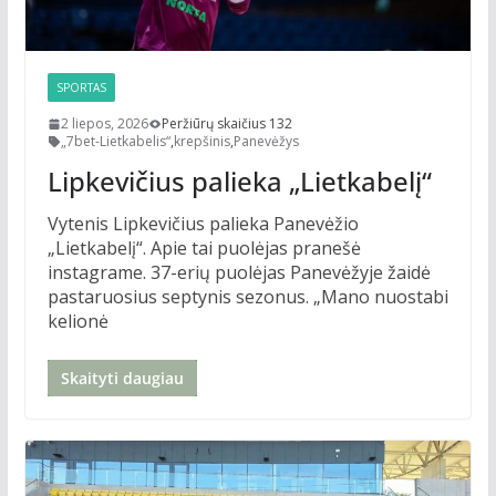
SPORTAS
2 liepos, 2026
Peržiūrų skaičius 132
„7bet-Lietkabelis“
,
krepšinis
,
Panevėžys
Lipkevičius palieka „Lietkabelį“
Vytenis Lipkevičius palieka Panevėžio
„Lietkabelį“. Apie tai puolėjas pranešė
instagrame. 37-erių puolėjas Panevėžyje žaidė
pastaruosius septynis sezonus. „Mano nuostabi
kelionė
Skaityti daugiau