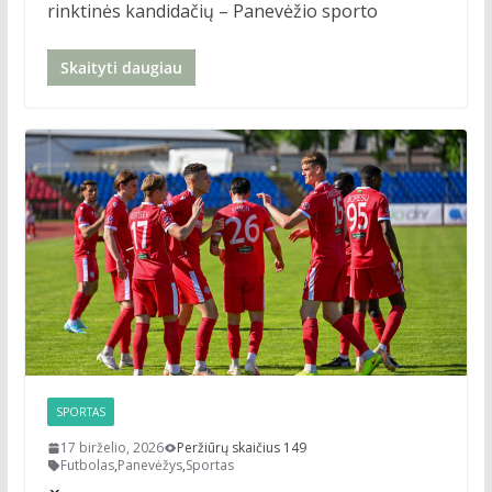
rinktinės kandidačių – Panevėžio sporto
Skaityti daugiau
SPORTAS
17 birželio, 2026
Peržiūrų skaičius 149
Futbolas
,
Panevėžys
,
Sportas