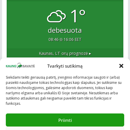
1°
debesuota
08:46
16:06 EET
Kaunas, LT
orų prognozė ▸
Tvarkyti sutikimą
Apie mus
Siekdami teikti geriausią patirtį, įrenginio informacijai saugoti ir (arba)
pasiekti naudojame tokias technologijas kaip slapukus. Jei sutiksime su
Esame naujas Kaune, tačiau veržlus ir profesionalus
šiomis technologijomis, galėsime apdoroti duomenis, tokius kaip
kolektyvas. Ne naujokai žiniasklaidoje. Į Kauną
naršymo elgsena arba unikalūs ID šioje svetainėje. Nesutikimas arba
žengiame tvirtai įsitikinę savo sėkme.
sutikimo atšaukimas gali neigiamai paveikti tam tikras funkcijas ir
funkcijas.
Priimti