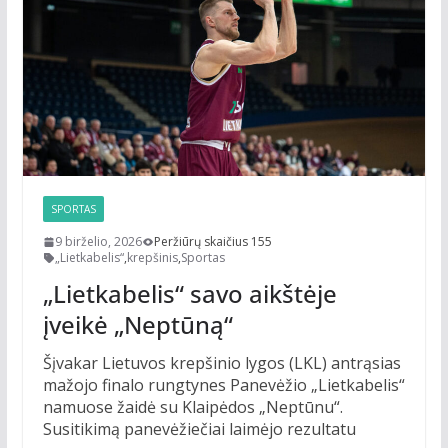
SPORTAS
9 birželio, 2026
Peržiūrų skaičius 155
„Lietkabelis“
,
krepšinis
,
Sportas
„Lietkabelis“ savo aikštėje
įveikė „Neptūną“
Šįvakar Lietuvos krepšinio lygos (LKL) antrąsias
mažojo finalo rungtynes Panevėžio „Lietkabelis“
namuose žaidė su Klaipėdos „Neptūnu“.
Susitikimą panevėžiečiai laimėjo rezultatu