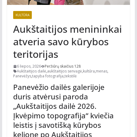
KULTŪRA
Aukštaitijos menininkai
atveria savo kūrybos
teritorijas
6 liepos, 2026
Peržiūrų skaičius 128
Aukštaitijos dailė
,
aukštaitijos senvagė
,
kultūra
,
menas
,
Panevėžys
,
tapyba fotografija
,
tekstilė
Panevėžio dailės galerijoje
duris atvėrusi paroda
„Aukštaitijos dailė 2026.
Įkvėpimo topografija“ kviečia
leistis į savotišką kūrybos
kelionę po Aukštaitijos