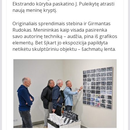
Ekstrando kūryba paskatino J. Puleikytę atrasti
naują meninę kryptį.
Originaliais sprendimais stebina ir Girmantas
Rudokas. Menininkas kaip visada pasirenka
savo autorinę techniką – audžia, pina iš grafikos
elementų. Bet šįkart jo ekspozicija papildyta
netikėtu skulptūriniu objektu – šachmatų lenta.