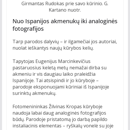
Girmantas Rudokas prie savo kūrinio. G.
Kartano nuotr.
Nuo Ispanijos akmenukų iki analoginės
fotografijos
Tarp parodos dalyvių – ir ilgamečiai jos autoriai,
nuolat ieškantys naujų kūrybos kelių.
Tapytojas Eugenijus Marcinkevičius
pastaruosius keletą metų nemažai dirba su
akmeniu ir vis daugiau laiko praleidžia
Ispanijoje. Tai atsispindi ir jo kūryboje –
parodoje eksponuojami kūriniai iš Ispanijoje
surinktų akmenukų.
Fotomenininkas Žilvinas Kropas kūryboje
naudoja labai daug analoginės fotografijos
būdų. Parodoje pristatomą jo darbą papildo
instaliacinis elementas – ryškalų vonelė su joje