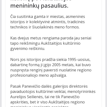
menininkų pasaulius.
Čia susitinka gamta ir miestas, asmeninės
istorijos ir kolektyvinė atmintis, tradicinės
technikos ir šiuolaikinės meno formos.
Kas dvejus metus rengiama paroda jau seniai
tapo reikšmingu Aukštaitijos kultūrinio
gyvenimo reiškiniu.
Nors jos istorijos pradžia siekia 1995-uosius,
dabartinę formą ji įgijo 2005 metais, kai buvo
nuspręsta renginį paversti nuolatine regiono
profesionaliojo meno apžvalga.
Pasak Panevėžio dailės galerijos direktorės
pavaduotojos kultūrinei veiklai, menotyrininkės
Aurelijos Seilienės, tai ne tik Panevėžio
apskrities, bet ir viso Aukštaitijos regiono