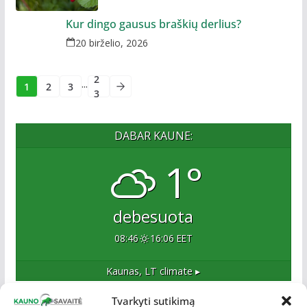
Kur dingo gausus braškių derlius?
20 birželio, 2026
2
...
1
2
3
3
DABAR KAUNE:
1°
debesuota
08:46
16:06 EET
Kaunas, LT
climate ▸
Tvarkyti sutikimą