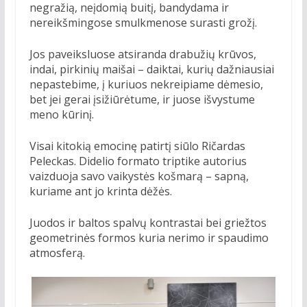
negražią, neįdomią buitį, bandydama ir
nereikšmingose smulkmenose surasti grožį.
Jos paveiksluose atsiranda drabužių krūvos,
indai, pirkinių maišai – daiktai, kurių dažniausiai
nepastebime, į kuriuos nekreipiame dėmesio,
bet jei gerai įsižiūrėtume, ir juose išvystume
meno kūrinį.
Visai kitokią emocinę patirtį siūlo Ričardas
Peleckas. Didelio formato triptike autorius
vaizduoja savo vaikystės košmarą – sapną,
kuriame ant jo krinta dėžės.
Juodos ir baltos spalvų kontrastai bei griežtos
geometrinės formos kuria nerimo ir spaudimo
atmosferą.