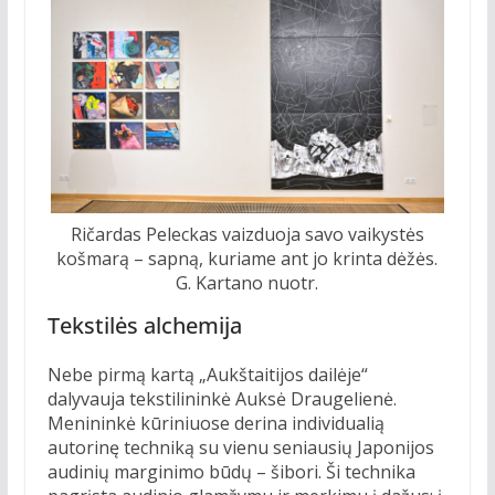
Ričardas Peleckas vaizduoja savo vaikystės
košmarą – sapną, kuriame ant jo krinta dėžės.
G. Kartano nuotr.
Tekstilės alchemija
Nebe pirmą kartą „Aukštaitijos dailėje“
dalyvauja tekstilininkė Auksė Draugelienė.
Menininkė kūriniuose derina individualią
autorinę techniką su vienu seniausių Japonijos
audinių marginimo būdų – šibori. Ši technika