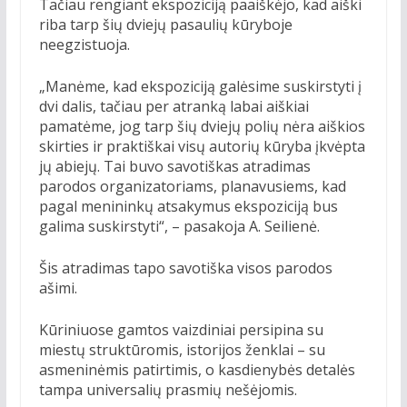
Tačiau rengiant ekspoziciją paaiškėjo, kad aiški
riba tarp šių dviejų pasaulių kūryboje
neegzistuoja.
„Manėme, kad ekspoziciją galėsime suskirstyti į
dvi dalis, tačiau per atranką labai aiškiai
pamatėme, jog tarp šių dviejų polių nėra aiškios
skirties ir praktiškai visų autorių kūryba įkvėpta
jų abiejų. Tai buvo savotiškas atradimas
parodos organizatoriams, planavusiems, kad
pagal menininkų atsakymus ekspoziciją bus
galima suskirstyti“, – pasakoja A. Seilienė.
Šis atradimas tapo savotiška visos parodos
ašimi.
Kūriniuose gamtos vaizdiniai persipina su
miestų struktūromis, istorijos ženklai – su
asmeninėmis patirtimis, o kasdienybės detalės
tampa universalių prasmių nešėjomis.