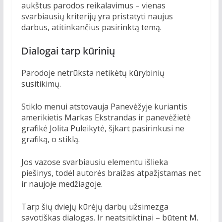
aukštus parodos reikalavimus – vienas
svarbiausių kriterijų yra pristatyti naujus
darbus, atitinkančius pasirinktą temą.
Dialogai tarp kūrinių
Parodoje netrūksta netikėtų kūrybinių
susitikimų.
Stiklo menui atstovauja Panevėžyje kuriantis
amerikietis Markas Ekstrandas ir panevėžietė
grafikė Jolita Puleikytė, šįkart pasirinkusi ne
grafiką, o stiklą.
Jos vazose svarbiausiu elementu išlieka
piešinys, todėl autorės braižas atpažįstamas net
ir naujoje medžiagoje.
Tarp šių dviejų kūrėjų darbų užsimezga
savotiškas dialogas. Ir neatsitiktinai – būtent M.