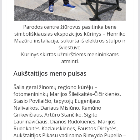
Parodos centre žiūrovus pasitinka bene
simboliškiausias ekspozicijos kūrinys – Henriko
Mazūro instaliacija, sukurta iš elektros stulpo ir
šviestuvo.
Kūrinys skirtas užmirštiems menininkams
atminti.
Aukštaitijos meno pulsas
Šalia gerai žinomų regiono kūrėjų –
fotomenininkų Marijos Šileikaitės-Čičirkienės,
Stasio Povilaičio, tapytojų Eugenijaus
Nalivaikos, Dariaus Misiūno, Ramūno
Grikevičiaus, Artūro Stančiko, Sigito
Laurinavičiaus, Dianos Rudokienės, Marijos
Rudokaitės-Kazlauskienės, Faustos Diržytės,
Aukštaitijos Pikasu vadinamo Rimvydo Pupelio –