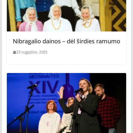
Nibragalio dainos – dėl širdies ramumo
23 rugpjūčio, 2025