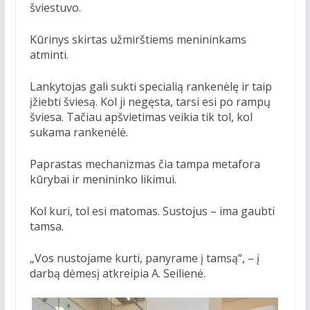
šviestuvo.
Kūrinys skirtas užmirštiems menininkams
atminti.
Lankytojas gali sukti specialią rankenėlę ir taip
įžiebti šviesą. Kol ji negęsta, tarsi esi po rampų
šviesa. Tačiau apšvietimas veikia tik tol, kol
sukama rankenėlė.
Paprastas mechanizmas čia tampa metafora
kūrybai ir menininko likimui.
Kol kuri, tol esi matomas. Sustojus – ima gaubti
tamsa.
„Vos nustojame kurti, panyrame į tamsą“, – į
darbą dėmesį atkreipia A. Seilienė.