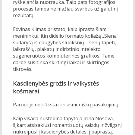
ryškėjančia nuotrauka. Taip pats fotografijos
procesas tampa ne mažiau svarbus už galutinį
rezultatą.
Edvinas Klimas pristato, kaip įprasta šiam
menininkui, itin didelio formato koliažą „Siena“,
sudarytą iš daugybės sluoksnių – senų tapetų,
laikraščių, plakatų ir dirbtinio intelekto
sugeneruotos kompiuterinės grafikos. Tame
darbe susitinka skirtingi laikai ir skirtingos
tikrovės.
Kasdienybės grožis ir vaikystės
košmarai
Parodoje netrūksta itin asmeniškų pasakojimų.
Kaip visada nustebina tapytoja Irina Nosova,
šįkart atsisakiusi romantizuotų vaizdų ir žvilgsnį
nukreipusi į kasdienybės detales, į paprastą,