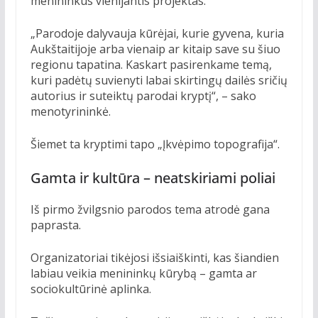
menininkus vienijantis projektas.
„Parodoje dalyvauja kūrėjai, kurie gyvena, kuria
Aukštaitijoje arba vienaip ar kitaip save su šiuo
regionu tapatina. Kaskart pasirenkame temą,
kuri padėtų suvienyti labai skirtingų dailės sričių
autorius ir suteiktų parodai kryptį“, – sako
menotyrininkė.
Šiemet ta kryptimi tapo „Įkvėpimo topografija“.
Gamta ir kultūra – neatskiriami poliai
Iš pirmo žvilgsnio parodos tema atrodė gana
paprasta.
Organizatoriai tikėjosi išsiaiškinti, kas šiandien
labiau veikia menininkų kūrybą – gamta ar
sociokultūrinė aplinka.