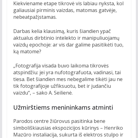
Kiekviename etape tikrovė vis labiau nyksta, kol
galiausiai pirminis vaizdas, matomas gatvėje,
nebeatpažįstamas.
Darbas kelia klausimą, kuris šiandien ypač
aktualus dirbtinio intelekto ir manipuliuojamų
vaizdų epochoje: ar vis dar galime pasitikėti tuo,
ką matome?
„Fotografija visada buvo laikoma tikrovės
atspindžiu: jei yra nufotografuota, vadinasi, tai
tiesa. Bet šiandien mes nebegalime tikėti jau ne
tik fotografijoje užfiksuotu, bet ir judančiu
vaizdu“, – sako A. Seilienė.
Užmirštiems menininkams atminti
Parodos centre žiūrovus pasitinka bene
simboliškiausias ekspozicijos kūrinys – Henriko
Mazūro instaliacija, sukurta iš elektros stulpo ir