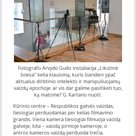
Fotografo Arvydo Gudo instaliacija „Likutinė
šviesa“ kelia klausimą, kuris šiandien ypač
aktualus dirbtinio intelekto ir manipuliuojamų
vaizdų epochoje: ar vis dar galime pasitikėti tuo,
ką matome? G. Kartano nuotr.
Kūrinio centre – Respublikos gatvės vaizdas,
tiesiogiai perduodamas per kelias filmavimo
grandis. Viena kamera tiesiogiai filmuoja vaizdą
gatvėje, kita – vaizdą pirmoje kameroje, o
antros kameros vaizdą perduoda trečia.