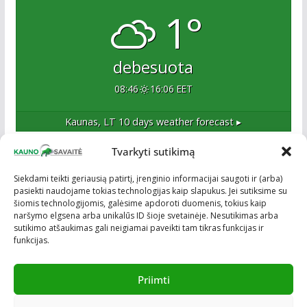
1°
debesuota
08:46
16:06 EET
Kaunas, LT
10 days weather forecast ▸
Tvarkyti sutikimą
Apie mus
Siekdami teikti geriausią patirtį, įrenginio informacijai saugoti ir (arba)
pasiekti naudojame tokias technologijas kaip slapukus. Jei sutiksime su
Esame naujas Kaune, tačiau veržlus ir profesionalus
šiomis technologijomis, galėsime apdoroti duomenis, tokius kaip
kolektyvas. Ne naujokai žiniasklaidoje. Į Kauną
naršymo elgsena arba unikalūs ID šioje svetainėje. Nesutikimas arba
žengiame tvirtai įsitikinę savo sėkme.
sutikimo atšaukimas gali neigiamai paveikti tam tikras funkcijas ir
funkcijas.
Priimti