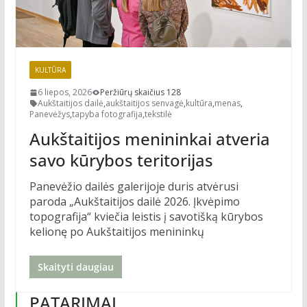
KULTŪRA
6 liepos, 2026
Peržiūrų skaičius 128
Aukštaitijos dailė
,
aukštaitijos senvagė
,
kultūra
,
menas
,
Panevėžys
,
tapyba fotografija
,
tekstilė
Aukštaitijos menininkai atveria
savo kūrybos teritorijas
Panevėžio dailės galerijoje duris atvėrusi
paroda „Aukštaitijos dailė 2026. Įkvėpimo
topografija“ kviečia leistis į savotišką kūrybos
kelionę po Aukštaitijos menininkų
Skaityti daugiau
PATARIMAI