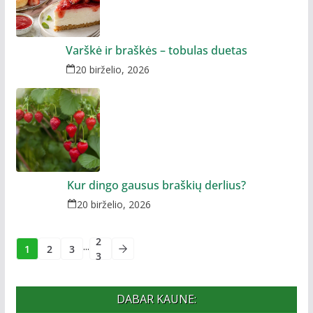
Varškė ir braškės – tobulas duetas
20 birželio, 2026
Kur dingo gausus braškių derlius?
20 birželio, 2026
2
...
1
2
3
3
DABAR KAUNE: