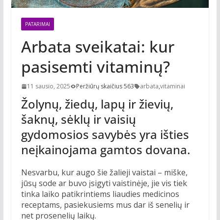
PATARIMAI
Arbata sveikatai: kur
pasisemti vitaminų?
11 sausio, 2025
Peržiūrų skaičius 563
arbata
,
vitaminai
Žolynų, žiedų, lapų ir žievių,
šaknų, sėklų ir vaisių
gydomosios savybės yra išties
neįkainojama gamtos dovana.
Nesvarbu, kur augo šie žalieji vaistai – miške,
jūsų sode ar buvo įsigyti vaistinėje, jie vis tiek
tinka laiko patikrintiems liaudies medicinos
receptams, pasiekusiems mus dar iš senelių ir
net prosenelių laikų.