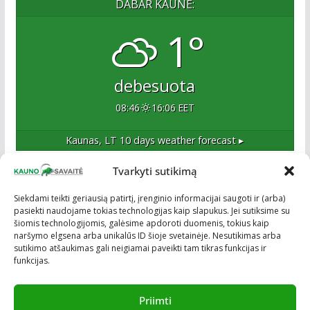
DABAR KAUNE:
1°
debesuota
08:46
16:06 EET
Kaunas, LT
10 days weather forecast ▸
Tvarkyti sutikimą
Apie mus
Siekdami teikti geriausią patirtį, įrenginio informacijai saugoti ir (arba)
pasiekti naudojame tokias technologijas kaip slapukus. Jei sutiksime su
Esame naujas Kaune, tačiau veržlus ir profesionalus
šiomis technologijomis, galėsime apdoroti duomenis, tokius kaip
kolektyvas. Ne naujokai žiniasklaidoje. Į Kauną
naršymo elgsena arba unikalūs ID šioje svetainėje. Nesutikimas arba
žengiame tvirtai įsitikinę savo sėkme.
sutikimo atšaukimas gali neigiamai paveikti tam tikras funkcijas ir
funkcijas.
Priimti