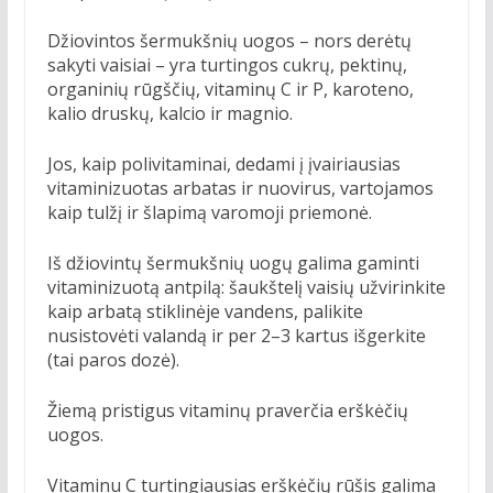
Džiovintos šermukšnių uogos – nors derėtų
sakyti vaisiai – yra turtingos cukrų, pektinų,
organinių rūgščių, vitaminų C ir P, karoteno,
kalio druskų, kalcio ir magnio.
Jos, kaip polivitaminai, dedami į įvairiausias
vitaminizuotas arbatas ir nuovirus, vartojamos
kaip tulžį ir šlapimą varomoji priemonė.
Iš džiovintų šermukšnių uogų galima gaminti
vitaminizuotą antpilą: šaukštelį vaisių užvirinkite
kaip arbatą stiklinėje vandens, palikite
nusistovėti valandą ir per 2–3 kartus išgerkite
(tai paros dozė).
Žiemą pristigus vitaminų praverčia erškėčių
uogos.
Vitaminu C turtingiausias erškėčių rūšis galima