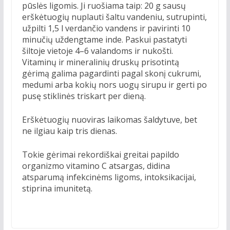
pūslės ligomis. Ji ruošiama taip: 20 g sausų
erškėtuogių nuplauti šaltu vandeniu, sutrupinti,
užpilti 1,5 l verdančio vandens ir pavirinti 10
minučių uždengtame inde. Paskui pastatyti
šiltoje vietoje 4–6 valandoms ir nukošti.
Vitaminų ir mineralinių druskų prisotintą
gėrimą galima pagardinti pagal skonį cukrumi,
medumi arba kokių nors uogų sirupu ir gerti po
pusę stiklinės triskart per dieną.
Erškėtuogių nuoviras laikomas šaldytuve, bet
ne ilgiau kaip tris dienas.
Tokie gėrimai rekordiškai greitai papildo
organizmo vitamino C atsargas, didina
atsparumą infekcinėms ligoms, intoksikacijai,
stiprina imunitetą.