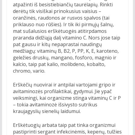
atpažinti iš besistiebiančių taurėlapių. Rinkti
derėtų tik visiškai prinokusius vaisius –
oranžinės, raudonos ar rusvos spalvos (tai
priklauso nuo rūšies). Ir tik iki pirmųjų šalnų,
mat sušalusios erškėtuogės atitirpdamos
praranda didžiąją dalį vitamino C. Nors jose taip
pat gausu ir kitų nepaprastai naudingų
medžiagų: vitaminų B, B2, P, PP, K, E, karoteno,
geležies druskų, mangano, fosforo, magnio ir
kalcio, taip pat kalio, molibdeno, kobalto,
chromo, vario.
Erškėčių nuovirai ir antpilai vartojami gripo ir
avitaminozės profilaktikai, gydymui. Jie ypač
veiksmingi, kai organizme stinga vitaminų C ir P
– tokia avitaminozė išsivysto sutrikus
kraujagyslių sienelių laidumui.
Erškėtuogių arbata taip pat tinka organizmui
pastiprinti sergant infekcinėmis, kepenų, tulžies