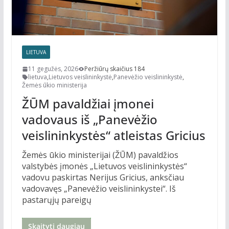
LIETUVA
11 gegužės, 2026
Peržiūrų skaičius 184
lietuva
,
Lietuvos veislininkystė
,
Panevėžio veislininkystė
,
Žemės ūkio ministerija
ŽŪM pavaldžiai įmonei
vadovaus iš „Panevėžio
veislininkystės“ atleistas Gricius
Žemės ūkio ministerijai (ŽŪM) pavaldžios
valstybės įmonės „Lietuvos veislininkystės“
vadovu paskirtas Nerijus Gricius, anksčiau
vadovavęs „Panevėžio veislininkystei“. Iš
pastarųjų pareigų
Skaityti daugiau