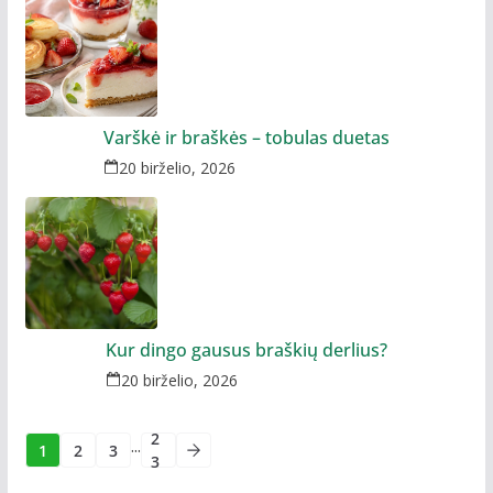
Varškė ir braškės – tobulas duetas
20 birželio, 2026
Kur dingo gausus braškių derlius?
20 birželio, 2026
2
...
1
2
3
3