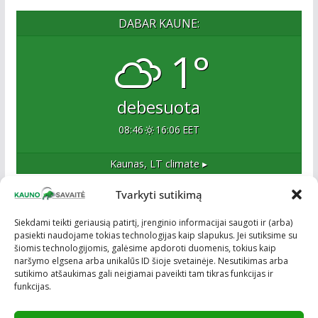
DABAR KAUNE:
1°
debesuota
08:46
16:06 EET
Kaunas, LT
climate ▸
Tvarkyti sutikimą
Apie mus
Siekdami teikti geriausią patirtį, įrenginio informacijai saugoti ir (arba)
pasiekti naudojame tokias technologijas kaip slapukus. Jei sutiksime su
Esame naujas Kaune, tačiau veržlus ir profesionalus
šiomis technologijomis, galėsime apdoroti duomenis, tokius kaip
kolektyvas. Ne naujokai žiniasklaidoje. Į Kauną
naršymo elgsena arba unikalūs ID šioje svetainėje. Nesutikimas arba
žengiame tvirtai įsitikinę savo sėkme.
sutikimo atšaukimas gali neigiamai paveikti tam tikras funkcijas ir
funkcijas.