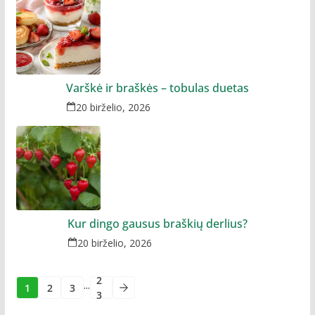
Varškė ir braškės – tobulas duetas
20 birželio, 2026
Kur dingo gausus braškių derlius?
20 birželio, 2026
2
...
1
2
3
3