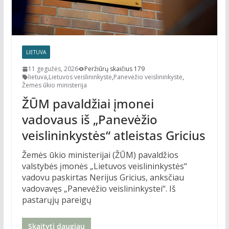
LIETUVA
11 gegužės, 2026
Peržiūrų skaičius 179
lietuva
,
Lietuvos veislininkystė
,
Panevėžio veislininkystė
,
Žemės ūkio ministerija
ŽŪM pavaldžiai įmonei
vadovaus iš „Panevėžio
veislininkystės“ atleistas Gricius
Žemės ūkio ministerijai (ŽŪM) pavaldžios
valstybės įmonės „Lietuvos veislininkystės“
vadovu paskirtas Nerijus Gricius, anksčiau
vadovavęs „Panevėžio veislininkystei“. Iš
pastarųjų pareigų
Skaityti daugiau