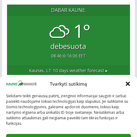
DABAR KAUNE:
1°
debesuota
08:46
16:06 EET
Kaunas, LT
10 days weather forecast ▸
Tvarkyti sutikimą
Apie mus
Siekdami teikti geriausią patirtį, įrenginio informacijai saugoti ir (arba)
pasiekti naudojame tokias technologijas kaip slapukus. Jei sutiksime su
Esame naujas Kaune, tačiau veržlus ir profesionalus
šiomis technologijomis, galėsime apdoroti duomenis, tokius kaip
kolektyvas. Ne naujokai žiniasklaidoje. Į Kauną
naršymo elgsena arba unikalūs ID šioje svetainėje. Nesutikimas arba
žengiame tvirtai įsitikinę savo sėkme.
sutikimo atšaukimas gali neigiamai paveikti tam tikras funkcijas ir
funkcijas.