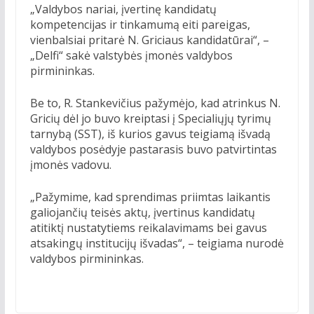
„Valdybos nariai, įvertinę kandidatų
kompetencijas ir tinkamumą eiti pareigas,
vienbalsiai pritarė N. Griciaus kandidatūrai“, –
„Delfi“ sakė valstybės įmonės valdybos
pirmininkas.
Be to, R. Stankevičius pažymėjo, kad atrinkus N.
Gricių dėl jo buvo kreiptasi į Specialiųjų tyrimų
tarnybą (SST), iš kurios gavus teigiamą išvadą
valdybos posėdyje pastarasis buvo patvirtintas
įmonės vadovu.
„Pažymime, kad sprendimas priimtas laikantis
galiojančių teisės aktų, įvertinus kandidatų
atitiktį nustatytiems reikalavimams bei gavus
atsakingų institucijų išvadas“, – teigiama nurodė
valdybos pirmininkas.