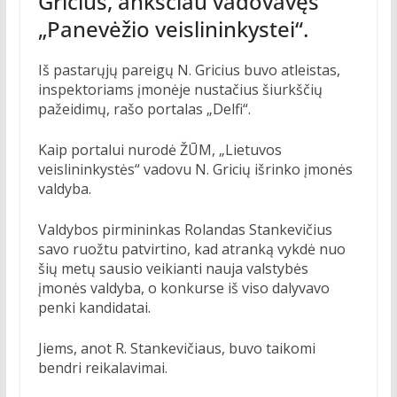
Gricius, anksčiau vadovavęs
„Panevėžio veislininkystei“.
Iš pastarųjų pareigų N. Gricius buvo atleistas,
inspektoriams įmonėje nustačius šiurkščių
pažeidimų, rašo portalas „Delfi“.
Kaip portalui nurodė ŽŪM, „Lietuvos
veislininkystės“ vadovu N. Gricių išrinko įmonės
valdyba.
Valdybos pirmininkas Rolandas Stankevičius
savo ruožtu patvirtino, kad atranką vykdė nuo
šių metų sausio veikianti nauja valstybės
įmonės valdyba, o konkurse iš viso dalyvavo
penki kandidatai.
Jiems, anot R. Stankevičiaus, buvo taikomi
bendri reikalavimai.