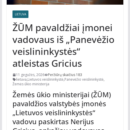
LIETUVA
ŽŪM pavaldžiai įmonei
vadovaus iš „Panevėžio
veislininkystės“
atleistas Gricius
11 gegužės, 2026
Peržiūrų skaičius 183
lietuva
,
Lietuvos veislininkystė
,
Panevėžio veislininkystė
,
Žemės ūkio ministerija
Žemės ūkio ministerijai (ŽŪM)
pavaldžios valstybės įmonės
„Lietuvos veislininkystės“
vadovu paskirtas Nerijus