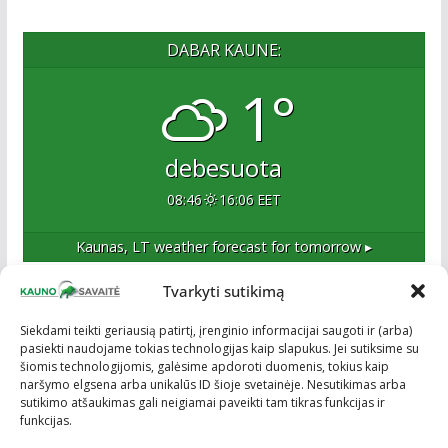
DABAR KAUNE:
1°
debesuota
08:46
16:06 EET
Kaunas, LT
weather forecast for tomorrow ▸
Tvarkyti sutikimą
Apie mus
Siekdami teikti geriausią patirtį, įrenginio informacijai saugoti ir (arba)
pasiekti naudojame tokias technologijas kaip slapukus. Jei sutiksime su
Esame naujas Kaune, tačiau veržlus ir profesionalus
šiomis technologijomis, galėsime apdoroti duomenis, tokius kaip
kolektyvas. Ne naujokai žiniasklaidoje. Į Kauną
naršymo elgsena arba unikalūs ID šioje svetainėje. Nesutikimas arba
žengiame tvirtai įsitikinę savo sėkme.
sutikimo atšaukimas gali neigiamai paveikti tam tikras funkcijas ir
funkcijas.