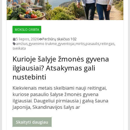
MOKSLO ORBITA
5 liepos, 2026
Peržiūrų skaičius 102
amžius
,
gyvenimo trukmė
,
gyventojai
,
mirtis
,
pasaulis
,
reitingas
,
sveikata
Kurioje šalyje žmonės gyvena
ilgiausiai? Atsakymas gali
nustebinti
Kiekvienais metais skelbiami nauji reitingai,
kuriose pasaulio šalyse žmonės gyvena
ilgiausiai. Daugeliui pirmiausia į galvą šauna
Japonija, Skandinavijos šalys ar
Skaityti daugiau