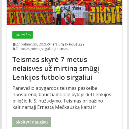
PANEVĖŽYS
27 balandžio, 2026
Peržiūrų skaičius 229
Futbolas
,
mirtis
,
sirgalius
,
teismas
Teismas skyrė 7 metus
nelaisvės už mirtiną smūgį
Lenkijos futbolo sirgaliui
Panevėžio apygardos teismas paskelbė
nuosprendį baudžiamojoje byloje dėl Lenkijos
piliečio K. S. nužudymo. Teismas pripažino
kaltinamąjį Ernestą Mečkauską kaltu ir
Skaityti daugiau