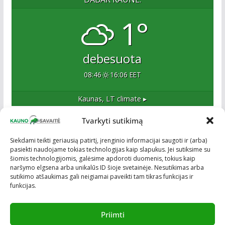
1°
debesuota
08:46
16:06 EET
Kaunas, LT
climate ▸
Tvarkyti sutikimą
Apie mus
Siekdami teikti geriausią patirtį, įrenginio informacijai saugoti ir (arba)
pasiekti naudojame tokias technologijas kaip slapukus. Jei sutiksime su
Esame naujas Kaune, tačiau veržlus ir profesionalus
šiomis technologijomis, galėsime apdoroti duomenis, tokius kaip
kolektyvas. Ne naujokai žiniasklaidoje. Į Kauną
naršymo elgsena arba unikalūs ID šioje svetainėje. Nesutikimas arba
žengiame tvirtai įsitikinę savo sėkme.
sutikimo atšaukimas gali neigiamai paveikti tam tikras funkcijas ir
funkcijas.
Priimti