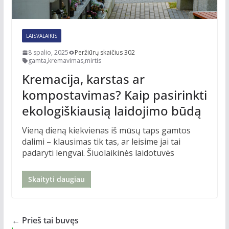
LAISVALAIKIS
8 spalio, 2025
Peržiūrų skaičius 302
gamta
,
kremavimas
,
mirtis
Kremacija, karstas ar
kompostavimas? Kaip pasirinkti
ekologiškiausią laidojimo būdą
Vieną dieną kiekvienas iš mūsų taps gamtos
dalimi – klausimas tik tas, ar leisime jai tai
padaryti lengvai. Šiuolaikinės laidotuvės
Skaityti daugiau
← Prieš tai buvęs