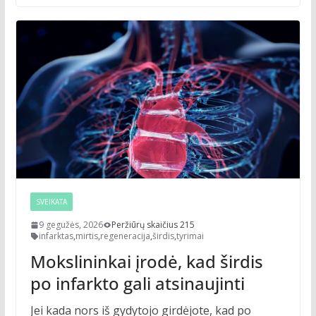
SVEIKATA
9 gegužės, 2026
Peržiūrų skaičius 215
infarktas
,
mirtis
,
regeneracija
,
širdis
,
tyrimai
Mokslininkai įrodė, kad širdis
po infarkto gali atsinaujinti
Jei kada nors iš gydytojo girdėjote, kad po