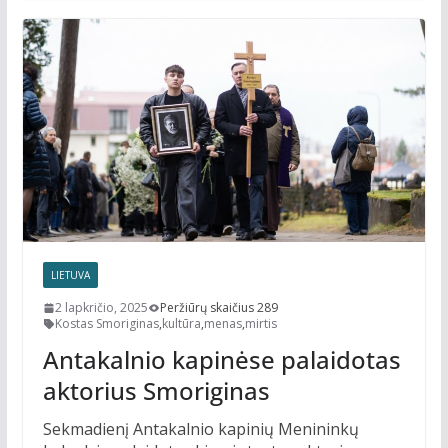
LIETUVA
2 lapkričio, 2025
Peržiūrų skaičius 289
Kostas Smoriginas
,
kultūra
,
menas
,
mirtis
Antakalnio kapinėse palaidotas
aktorius Smoriginas
Sekmadienį Antakalnio kapinių Menininkų