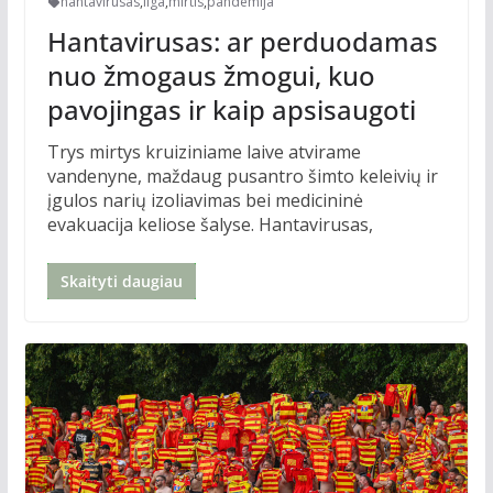
hantavirusas
,
liga
,
mirtis
,
pandemija
Hantavirusas: ar perduodamas
nuo žmogaus žmogui, kuo
pavojingas ir kaip apsisaugoti
Trys mirtys kruiziniame laive atvirame
vandenyne, maždaug pusantro šimto keleivių ir
įgulos narių izoliavimas bei medicininė
evakuacija keliose šalyse. Hantavirusas,
Skaityti daugiau