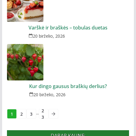
Varškė ir braškės – tobulas duetas
20 birželio, 2026
Kur dingo gausus braškių derlius?
20 birželio, 2026
2
...
1
2
3
3
DABAR KAUNE: