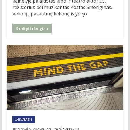
kalnelyje palaidotas kino ir teatro aktorius,
režisierius bei muzikantas Kostas Smoriginas.
Velionį į paskutinę kelionę išlydėjo
Skaityti daugiau
LAISVALAIKIS
19 spalio, 2025
Peržiūrų skaičius 259