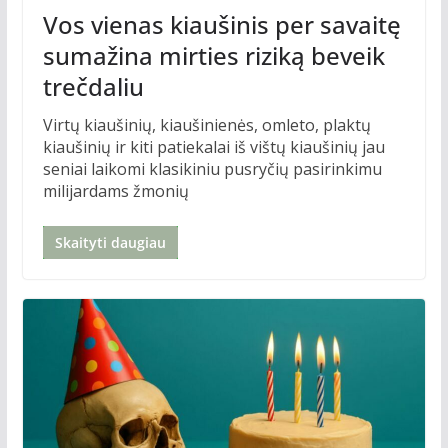
Vos vienas kiaušinis per savaitę
sumažina mirties riziką beveik
trečdaliu
Virtų kiaušinių, kiaušinienės, omleto, plaktų
kiaušinių ir kiti patiekalai iš vištų kiaušinių jau
seniai laikomi klasikiniu pusryčių pasirinkimu
milijardams žmonių
Skaityti daugiau