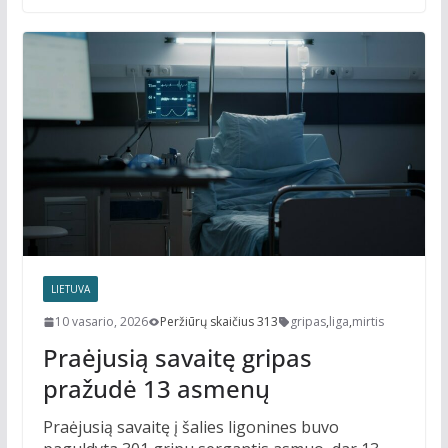
LIETUVA
10 vasario, 2026
Peržiūrų skaičius 313
gripas
,
liga
,
mirtis
Praėjusią savaitę gripas
pražudė 13 asmenų
Praėjusią savaitę į šalies ligonines buvo