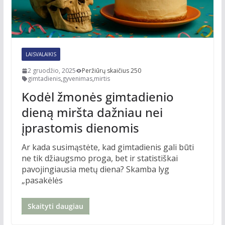
LAISVALAIKIS
2 gruodžio, 2025
Peržiūrų skaičius 250
gimtadienis
,
gyvenimas
,
mirtis
Kodėl žmonės gimtadienio
dieną miršta dažniau nei
įprastomis dienomis
Ar kada susimąstėte, kad gimtadienis gali būti
ne tik džiaugsmo proga, bet ir statistiškai
pavojingiausia metų diena? Skamba lyg
„pasakėlės
Skaityti daugiau