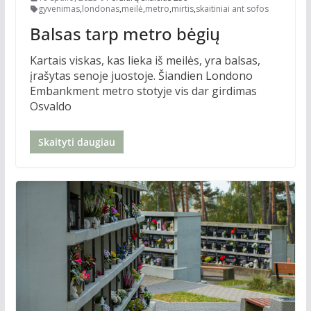
gyvenimas
,
londonas
,
meilė
,
metro
,
mirtis
,
skaitiniai ant sofos
Balsas tarp metro bėgių
Kartais viskas, kas lieka iš meilės, yra balsas,
įrašytas senoje juostoje. Šiandien Londono
Embankment metro stotyje vis dar girdimas
Osvaldo
Skaityti daugiau