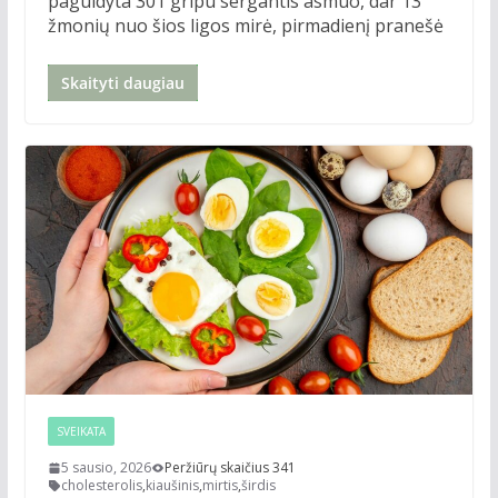
paguldyta 301 gripu sergantis asmuo, dar 13
žmonių nuo šios ligos mirė, pirmadienį pranešė
Skaityti daugiau
SVEIKATA
5 sausio, 2026
Peržiūrų skaičius 341
cholesterolis
,
kiaušinis
,
mirtis
,
širdis