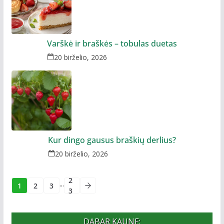
Varškė ir braškės – tobulas duetas
20 birželio, 2026
Kur dingo gausus braškių derlius?
20 birželio, 2026
2
...
1
2
3
3
DABAR KAUNE: