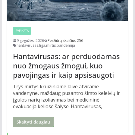
SVEIKATA
9 gegužės, 2026
Peržiūrų skaičius 256
hantavirusas
,
liga
,
mirtis
,
pandemija
Hantavirusas: ar perduodamas
nuo žmogaus žmogui, kuo
pavojingas ir kaip apsisaugoti
Trys mirtys kruiziniame laive atvirame
vandenyne, maždaug pusantro šimto keleivių ir
įgulos narių izoliavimas bei medicininė
evakuacija keliose šalyse. Hantavirusas,
Skaityti daugiau