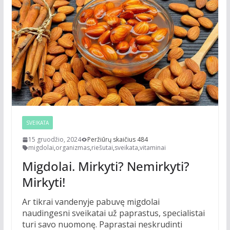
SVEIKATA
15 gruodžio, 2024
Peržiūrų skaičius 484
migdolai
,
organizmas
,
riešutai
,
sveikata
,
vitaminai
Migdolai. Mirkyti? Nemirkyti?
Mirkyti!
Ar tikrai vandenyje pabuvę migdolai
naudingesni sveikatai už paprastus, specialistai
turi savo nuomonę. Paprastai neskrudinti