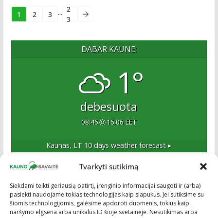
2
...
1
2
3
3
DABAR KAUNE:
1°
debesuota
08:46
16:06 EET
Kaunas, LT
10 days weather forecast ▸
Tvarkyti sutikimą
Apie mus
Siekdami teikti geriausią patirtį, įrenginio informacijai saugoti ir (arba)
pasiekti naudojame tokias technologijas kaip slapukus. Jei sutiksime su
Esame naujas Kaune, tačiau veržlus ir profesionalus
šiomis technologijomis, galėsime apdoroti duomenis, tokius kaip
kolektyvas. Ne naujokai žiniasklaidoje. Į Kauną
naršymo elgsena arba unikalūs ID šioje svetainėje. Nesutikimas arba