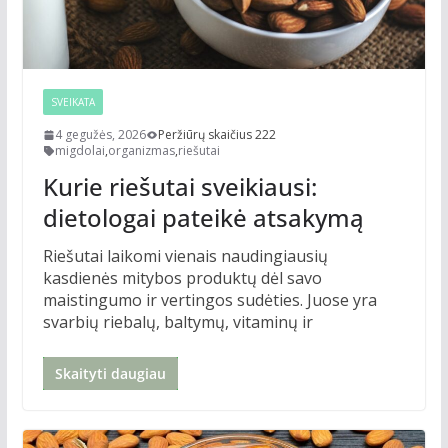
SVEIKATA
4 gegužės, 2026
Peržiūrų skaičius 222
migdolai
,
organizmas
,
riešutai
Kurie riešutai sveikiausi:
dietologai pateikė atsakymą
Riešutai laikomi vienais naudingiausių
kasdienės mitybos produktų dėl savo
maistingumo ir vertingos sudėties. Juose yra
svarbių riebalų, baltymų, vitaminų ir
Skaityti daugiau