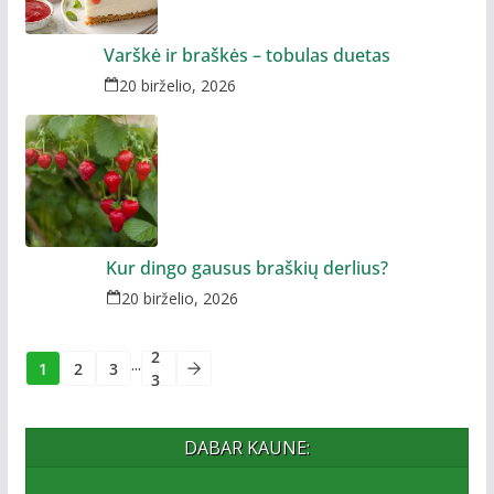
Varškė ir braškės – tobulas duetas
20 birželio, 2026
Kur dingo gausus braškių derlius?
20 birželio, 2026
2
...
1
2
3
3
DABAR KAUNE: