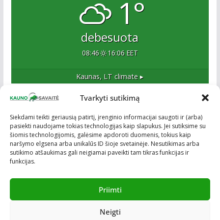
1°
debesuota
08:46
16:06 EET
Kaunas, LT
climate ▸
Tvarkyti sutikimą
Apie mus
Siekdami teikti geriausią patirtį, įrenginio informacijai saugoti ir (arba)
pasiekti naudojame tokias technologijas kaip slapukus. Jei sutiksime su
Esame naujas Kaune, tačiau veržlus ir profesionalus
šiomis technologijomis, galėsime apdoroti duomenis, tokius kaip
kolektyvas. Ne naujokai žiniasklaidoje. Į Kauną
naršymo elgsena arba unikalūs ID šioje svetainėje. Nesutikimas arba
žengiame tvirtai įsitikinę savo sėkme.
sutikimo atšaukimas gali neigiamai paveikti tam tikras funkcijas ir
funkcijas.
Priimti
Neigti
Visos teisės saugomos © ON MEDIA. Sukurta naudojant