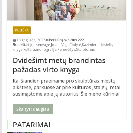
KULTŪRA
10 gegužės, 2026
Peržiūrų skaičius 222
aukštaitijos senvagė
,
Joana Viga Čiplytė
,
Kazimieras Kisielis
,
knyga
,
kultūra
,
monografija
,
Panevėžys
,
Skulptorius
Dvidešimt metų brandintas
pažadas virto knyga
Kai šiandien praeiname pro skulptūras miestų
aikštėse, parkuose ar prie kultūros įstaigų, retai
susimąstome apie jų autorius. Šie meno kūriniai
Skaityti daugiau
PATARIMAI