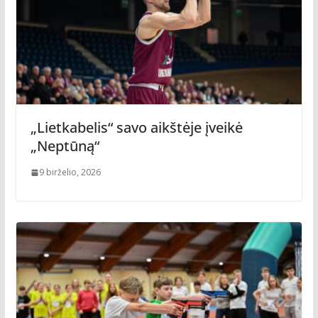
„Lietkabelis“ savo aikštėje įveikė
„Neptūną“
9 birželio, 2026