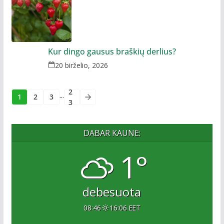
Kur dingo gausus braškių derlius?
20 birželio, 2026
2
...
1
2
3
3
DABAR KAUNE:
1°
debesuota
08:46
16:06 EET