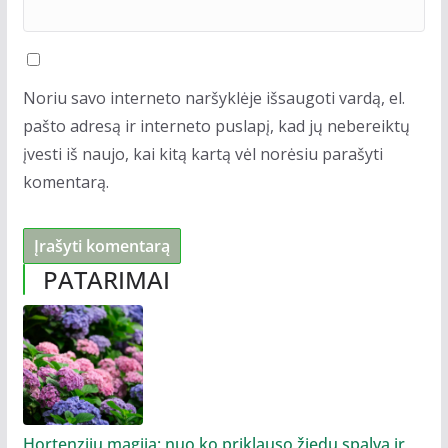
Noriu savo interneto naršyklėje išsaugoti vardą, el.
pašto adresą ir interneto puslapį, kad jų nebereiktų
įvesti iš naujo, kai kitą kartą vėl norėsiu parašyti
komentarą.
PATARIMAI
Hortenzijų magija: nuo ko priklauso žiedų spalva ir