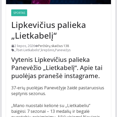
SPORTAS
Lipkevičius palieka
„Lietkabelį“
2 liepos, 2026
Peržiūrų skaičius 138
„7bet-Lietkabelis“
,
krepšinis
,
Panevėžys
Vytenis Lipkevičius palieka
Panevėžio „Lietkabelį“. Apie tai
puolėjas pranešė instagrame.
37-erių puolėjas Panevėžyje žaidė pastaruosius
septynis sezonus.
„Mano nuostabi kelionė su „Lietkabeliu“
baigėsi. 7 sezonai – 13 medalių ir begalė