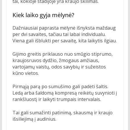
tai, kokioje stadijoje yra kraujo skilimas.
Kiek laiko gyja mėlynė?
Dažniausiai paprasta mėlynė išnyksta maždaug
per dvi savaites, tačiau tai labai individualu.
Viena gali išblukti per savaitę, kita laikytis ilgiau.
Gijimo greitis priklauso nuo smūgio stiprumo,
kraujosruvos dydžio, žmogaus amžiaus,
vartojamų vaistų, odos savybių ir sužeistos
kūno vietos.
Pirmąją parą po sumušimo gali padėti šaltis.
Ledą arba šaldomą kompresą reikėtų suvynioti į
rankšluostį ir laikyti trumpais intervalais.
Tai gali sumažinti patinimą, skausmą ir kraujo
išsiliejimą į audinius.