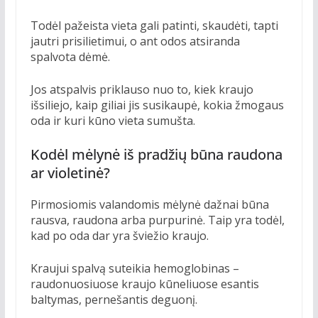
Todėl pažeista vieta gali patinti, skaudėti, tapti
jautri prisilietimui, o ant odos atsiranda
spalvota dėmė.
Jos atspalvis priklauso nuo to, kiek kraujo
išsiliejo, kaip giliai jis susikaupė, kokia žmogaus
oda ir kuri kūno vieta sumušta.
Kodėl mėlynė iš pradžių būna raudona
ar violetinė?
Pirmosiomis valandomis mėlynė dažnai būna
rausva, raudona arba purpurinė. Taip yra todėl,
kad po oda dar yra šviežio kraujo.
Kraujui spalvą suteikia hemoglobinas –
raudonuosiuose kraujo kūneliuose esantis
baltymas, pernešantis deguonį.