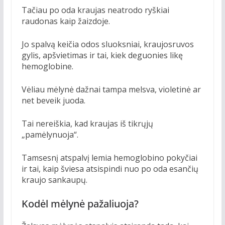
Tačiau po oda kraujas neatrodo ryškiai
raudonas kaip žaizdoje.
Jo spalvą keičia odos sluoksniai, kraujosruvos
gylis, apšvietimas ir tai, kiek deguonies likę
hemoglobine.
Vėliau mėlynė dažnai tampa melsva, violetinė ar
net beveik juoda.
Tai nereiškia, kad kraujas iš tikrųjų
„pamėlynuoja“.
Tamsesnį atspalvį lemia hemoglobino pokyčiai
ir tai, kaip šviesa atsispindi nuo po oda esančių
kraujo sankaupų.
Kodėl mėlynė pažaliuoja?