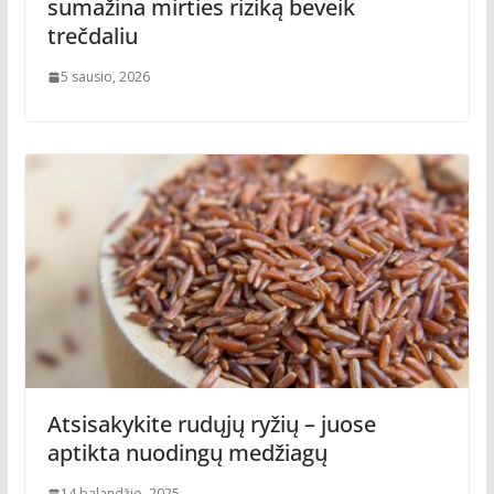
sumažina mirties riziką beveik
trečdaliu
5 sausio, 2026
Atsisakykite rudųjų ryžių – juose
aptikta nuodingų medžiagų
14 balandžio, 2025