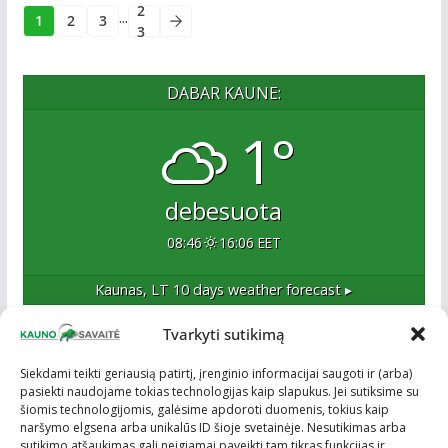
2
...
1
2
3
3
DABAR KAUNE:
1°
debesuota
08:46
16:06 EET
Kaunas, LT
10 days weather forecast ▸
Tvarkyti sutikimą
Apie mus
Siekdami teikti geriausią patirtį, įrenginio informacijai saugoti ir (arba)
pasiekti naudojame tokias technologijas kaip slapukus. Jei sutiksime su
Esame naujas Kaune, tačiau veržlus ir profesionalus
šiomis technologijomis, galėsime apdoroti duomenis, tokius kaip
kolektyvas. Ne naujokai žiniasklaidoje. Į Kauną
naršymo elgsena arba unikalūs ID šioje svetainėje. Nesutikimas arba
žengiame tvirtai įsitikinę savo sėkme.
sutikimo atšaukimas gali neigiamai paveikti tam tikras funkcijas ir