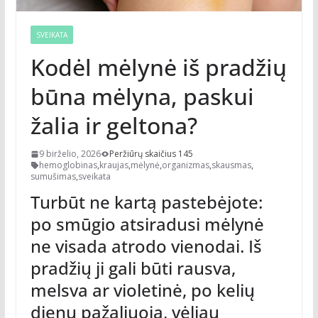
SVEIKATA
Kodėl mėlynė iš pradžių
būna mėlyna, paskui
žalia ir geltona?
9 birželio, 2026
Peržiūrų skaičius 145
hemoglobinas
,
kraujas
,
mėlynė
,
organizmas
,
skausmas
,
sumušimas
,
sveikata
Turbūt ne kartą pastebėjote:
po smūgio atsiradusi mėlynė
ne visada atrodo vienodai. Iš
pradžių ji gali būti rausva,
melsva ar violetinė, po kelių
dienų pažaliuoja, vėliau