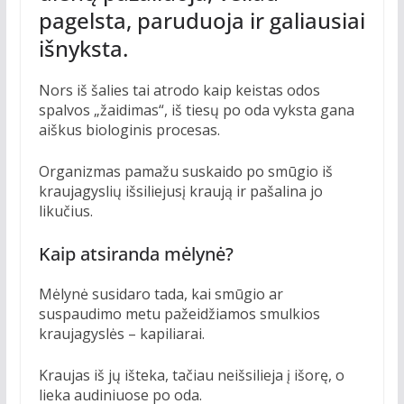
pagelsta, paruduoja ir galiausiai
išnyksta.
Nors iš šalies tai atrodo kaip keistas odos
spalvos „žaidimas“, iš tiesų po oda vyksta gana
aiškus biologinis procesas.
Organizmas pamažu suskaido po smūgio iš
kraujagyslių išsiliejusį kraują ir pašalina jo
likučius.
Kaip atsiranda mėlynė?
Mėlynė susidaro tada, kai smūgio ar
suspaudimo metu pažeidžiamos smulkios
kraujagyslės – kapiliarai.
Kraujas iš jų išteka, tačiau neišsilieja į išorę, o
lieka audiniuose po oda.