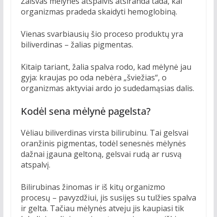
Žalsvas mėlynės atspalvis atsiranda tada, kai
organizmas pradeda skaidyti hemoglobiną.
Vienas svarbiausių šio proceso produktų yra
biliverdinas – žalias pigmentas.
Kitaip tariant, žalia spalva rodo, kad mėlynė jau
gyja: kraujas po oda nebėra „šviežias“, o
organizmas aktyviai ardo jo sudedamąsias dalis.
Kodėl sena mėlynė pagelsta?
Vėliau biliverdinas virsta bilirubinu. Tai gelsvai
oranžinis pigmentas, todėl senesnės mėlynės
dažnai įgauna geltoną, gelsvai rudą ar rusvą
atspalvį.
Bilirubinas žinomas ir iš kitų organizmo
procesų – pavyzdžiui, jis susijęs su tulžies spalva
ir gelta. Tačiau mėlynės atveju jis kaupiasi tik