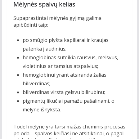
Mėlynės spalvų kelias
Supaprastintai mėlynės gyjimą galima
apibūdinti taip:
po smūgio plyšta kapiliarai ir kraujas
patenka į audinius;
hemoglobinas suteikia rausvus, melsvus,
violetinius ar tamsius atspalvius;
hemoglobinui yrant atsiranda žalias
biliverdinas;
biliverdinas virsta gelsvu bilirubinu;
pigmentų likučiai pamažu pašalinami, o
mėlynė išnyksta.
Todėl mėlynė yra tarsi mažas cheminis procesas
po oda – spalvos keičiasi ne atsitiktinai, o pagal