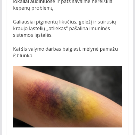
lokaliai audiniuose ir pats savaime nereiškia
kepenų problemų.
Galiausiai pigmentų likučius, geležį ir suirusių
kraujo ląstelių „atliekas“ pašalina imuninės
sistemos ląstelės.
Kai šis valymo darbas baigiasi, mėlynė pamažu
išblunka.