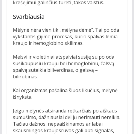
krešėjimui galinčius turėti įtakos vaistus.
Svarbiausia
Mėlynė nėra vien tik „mėlyna dėmė“. Tai po oda
vykstantis gijimo procesas, kurio spalvas lemia
kraujo ir hemoglobino skilimas.
Melsvi ir violetiniai atspalviai susiję su po oda
susikaupusiu krauju bei hemoglobinu, žalsvą
spalvą suteikia biliverdinas, o gelsvą –
bilirubinas.
Kai organizmas pašalina šiuos likučius, mėlynė
išnyksta.
Jeigu mėlynės atsiranda retkarčiais po aiškaus
sumušimo, dažniausiai dėl jų nerimauti nereikia.
Tačiau dažnos, nepaaiškinamos ar labai
skausmingos kraujosruvos gali būti signalas,