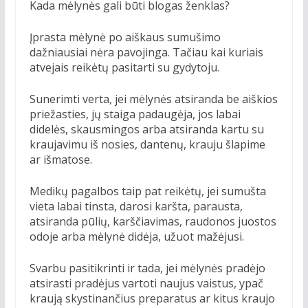
Kada mėlynės gali būti blogas ženklas?
Įprasta mėlynė po aiškaus sumušimo
dažniausiai nėra pavojinga. Tačiau kai kuriais
atvejais reikėtų pasitarti su gydytoju.
Sunerimti verta, jei mėlynės atsiranda be aiškios
priežasties, jų staiga padaugėja, jos labai
didelės, skausmingos arba atsiranda kartu su
kraujavimu iš nosies, dantenų, krauju šlapime
ar išmatose.
Medikų pagalbos taip pat reikėtų, jei sumušta
vieta labai tinsta, darosi karšta, parausta,
atsiranda pūlių, karščiavimas, raudonos juostos
odoje arba mėlynė didėja, užuot mažėjusi.
Svarbu pasitikrinti ir tada, jei mėlynės pradėjo
atsirasti pradėjus vartoti naujus vaistus, ypač
kraują skystinančius preparatus ar kitus kraujo