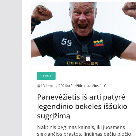
SPORTAS
13 liepos, 2026
Peržiūrų skaičius 110
Panevėžietis iš arti patyrė
legendinio bekelės iššūkio
sugrįžimą
Naktinis bėgimas kalnais, iki juosmens
siekiančios brastos, lindimas pečių pločio