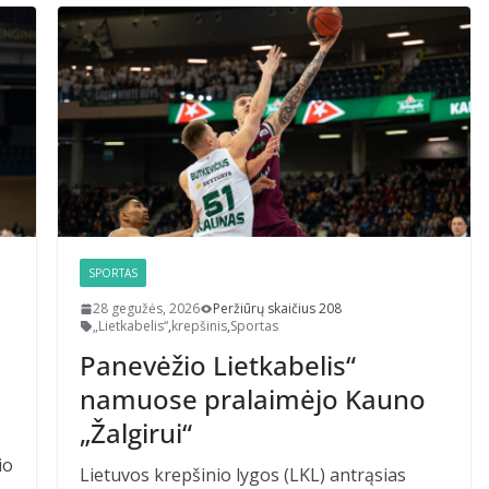
SPORTAS
28 gegužės, 2026
Peržiūrų skaičius 208
„Lietkabelis“
,
krepšinis
,
Sportas
Panevėžio Lietkabelis“
namuose pralaimėjo Kauno
„Žalgirui“
io
Lietuvos krepšinio lygos (LKL) antrąsias