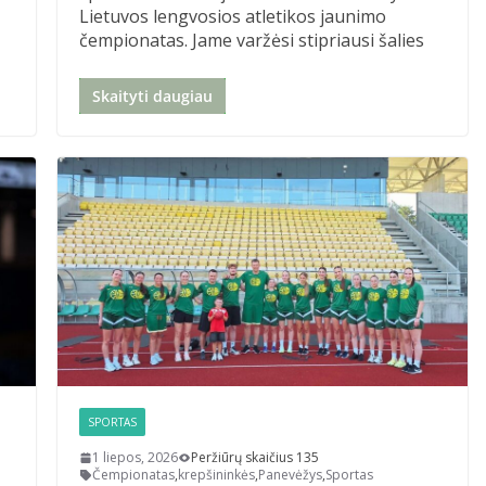
Lietuvos lengvosios atletikos jaunimo
čempionatas. Jame varžėsi stipriausi šalies
Skaityti daugiau
SPORTAS
1 liepos, 2026
Peržiūrų skaičius 135
Čempionatas
,
krepšininkės
,
Panevėžys
,
Sportas