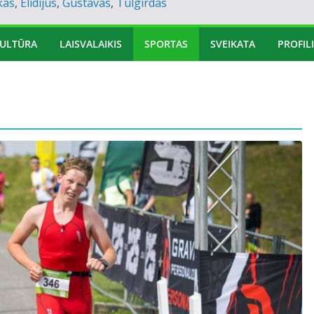
kas
,
Elidijus
,
Gustavas
,
Tulgirdas
ULTŪRA
LAISVALAIKIS
SPORTAS
SVEIKATA
PROFILI