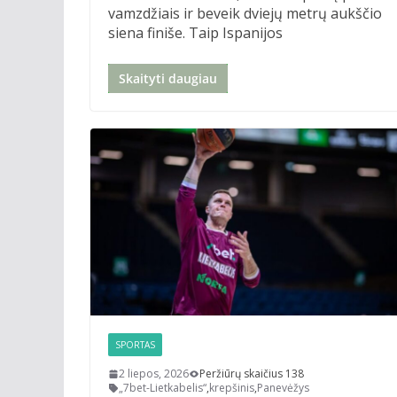
vamzdžiais ir beveik dviejų metrų aukščio
siena finiše. Taip Ispanijos
Skaityti daugiau
SPORTAS
2 liepos, 2026
Peržiūrų skaičius 138
„7bet-Lietkabelis“
,
krepšinis
,
Panevėžys