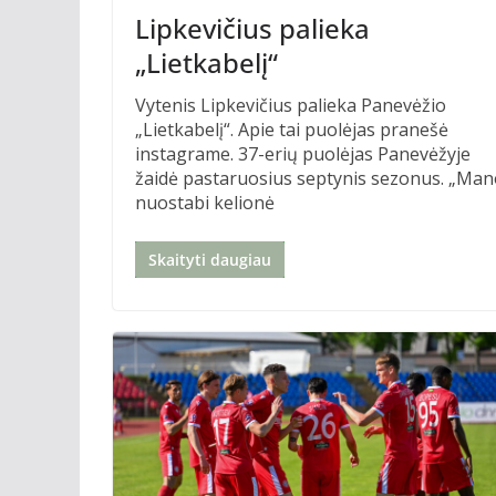
Lipkevičius palieka
„Lietkabelį“
Vytenis Lipkevičius palieka Panevėžio
„Lietkabelį“. Apie tai puolėjas pranešė
instagrame. 37-erių puolėjas Panevėžyje
žaidė pastaruosius septynis sezonus. „Ma
nuostabi kelionė
Skaityti daugiau