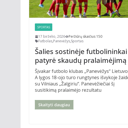
SPORTAS
17 birželio, 2026
Peržiūrų skaičius 150
Futbolas
,
Panevėžys
,
Sportas
Šalies sostinėje futbolininkai
patyrė skaudų pralaimėjimą
Šįvakar futbolo klubas „Panevėžys“ Lietuvo
A lygos 18-ojo turo rungtynes išvykoje žaid
su Vilniaus „Žalgiriu“. Panevėžiečiai šį
susitikimą pralaimėjo rezultatu
Skaityti daugiau