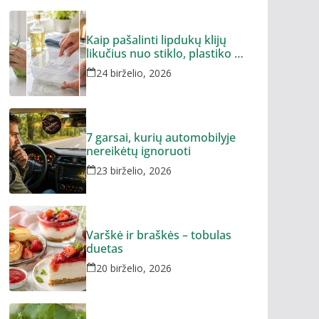
Kaip pašalinti lipdukų klijų
likučius nuo stiklo, plastiko ar
metalo
24 birželio, 2026
7 garsai, kurių automobilyje
nereikėtų ignoruoti
23 birželio, 2026
Varškė ir braškės – tobulas
duetas
20 birželio, 2026