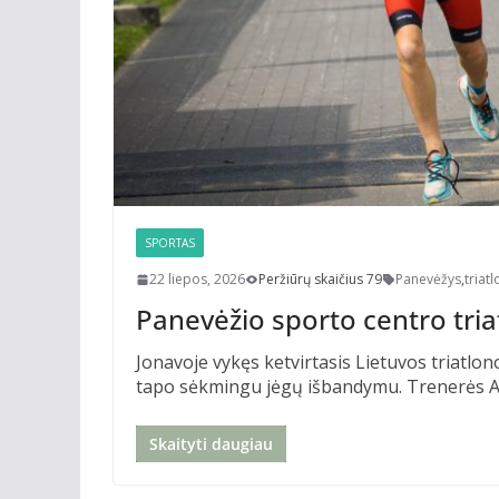
SPORTAS
22 liepos, 2026
Peržiūrų skaičius 79
Panevėžys
,
triat
Panevėžio sporto centro tri
Jonavoje vykęs ketvirtasis Lietuvos triatl
tapo sėkmingu jėgų išbandymu. Trenerės Al
Skaityti daugiau