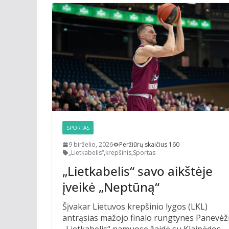
SPORTAS
9 birželio, 2026
Peržiūrų skaičius 160
„Lietkabelis“
,
krepšinis
,
Sportas
„Lietkabelis“ savo aikštėje
įveikė „Neptūną“
Šįvakar Lietuvos krepšinio lygos (LKL)
antrąsias mažojo finalo rungtynes Panevėž
„Lietkabelis“ namuose žaidė su Klaipėdos