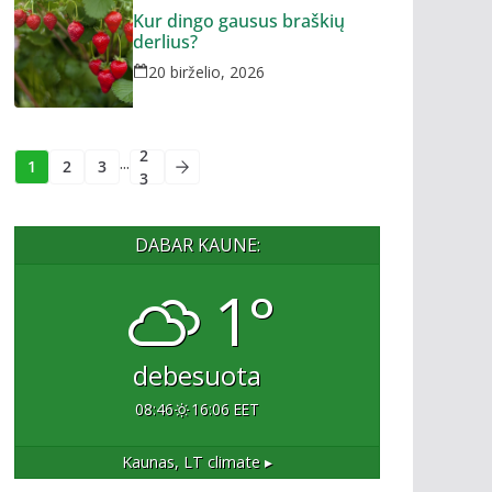
Kur dingo gausus braškių
derlius?
20 birželio, 2026
2
...
1
2
3
3
DABAR KAUNE:
1°
debesuota
08:46
16:06 EET
Kaunas, LT
climate ▸