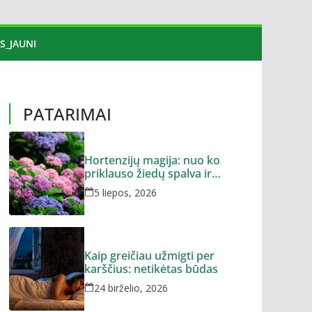
S_JAUNI
PATARIMAI
Hortenzijų magija: nuo ko
priklauso žiedų spalva ir
dydis?
5 liepos, 2026
Kaip greičiau užmigti per
karščius: netikėtas būdas
24 birželio, 2026