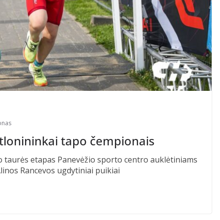
lonas
atlonininkai tapo čempionais
ono taurės etapas Panevėžio sporto centro auklėtiniams
inos Rancevos ugdytiniai puikiai