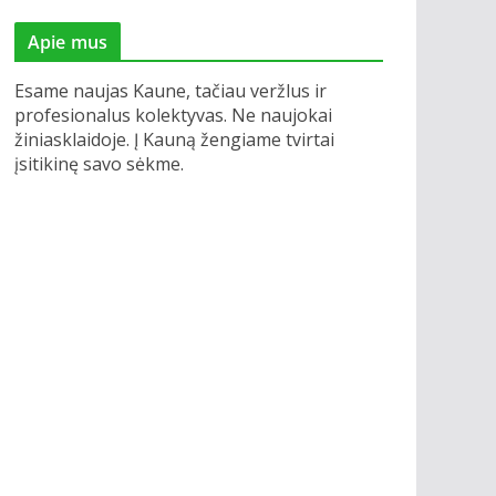
Apie mus
Esame naujas Kaune, tačiau veržlus ir
profesionalus kolektyvas. Ne naujokai
žiniasklaidoje. Į Kauną žengiame tvirtai
įsitikinę savo sėkme.