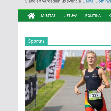
Šiandien vardadienius švenčia:
Daina
,
Dominy
MIESTAS
LIETUVA
POLITIKA
K
Sportas