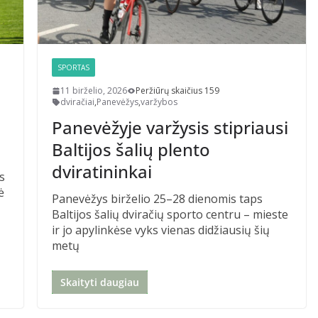
SPORTAS
11 birželio, 2026
Peržiūrų skaičius 159
dviračiai
,
Panevėžys
,
varžybos
Panevėžyje varžysis stipriausi
Baltijos šalių plento
dviratininkai
s
ė
Panevėžys birželio 25–28 dienomis taps
Baltijos šalių dviračių sporto centru – mieste
ir jo apylinkėse vyks vienas didžiausių šių
metų
Skaityti daugiau