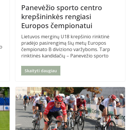
Panevėžio sporto centro
krepšininkės rengiasi
Europos čempionatui
Lietuvos merginų U18 krepšinio rinktinė
pradėjo pasirengimą šių metų Europos
no
čempionato B diviziono varžyboms. Tarp
rinktinės kandidačių – Panevėžio sporto
Skaityti daugiau