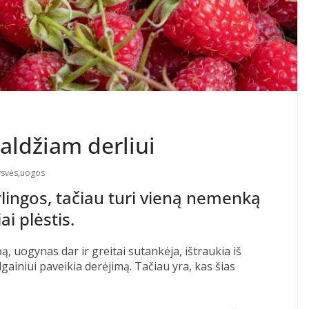
saldžiam derliui
ysvės
,
uogos
erlingos, tačiau turi vieną nemenką
i plėstis.
ą, uogynas dar ir greitai sutankėja, ištraukia iš
gainiui paveikia derėjimą. Tačiau yra, kas šias