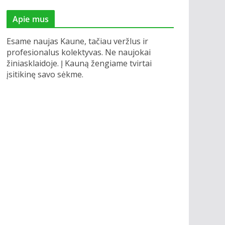
Apie mus
Esame naujas Kaune, tačiau veržlus ir
profesionalus kolektyvas. Ne naujokai
žiniasklaidoje. Į Kauną žengiame tvirtai
įsitikinę savo sėkme.