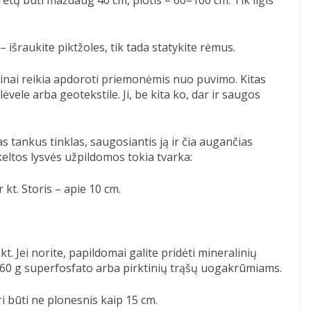
– išraukite piktžoles, tik tada statykite rėmus.
tinai reikia apdoroti priemonėmis nuo puvimo. Kitas
lėvele arba geotekstile. Ji, be kita ko, dar ir saugos
 tankus tinklas, saugosiantis ją ir čia augančias
eltos lysvės užpildomos tokia tvarka:
 kt. Storis – apie 10 cm.
 kt. Jei norite, papildomai galite pridėti mineralinių
0–60 g superfosfato arba pirktinių trąšų uogakrūmiams.
ri būti ne plonesnis kaip 15 cm.