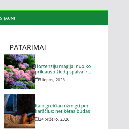
S_JAUNI
PATARIMAI
Hortenzijų magija: nuo ko
priklauso žiedų spalva ir
dydis?
5 liepos, 2026
Kaip greičiau užmigti per
karščius: netikėtas būdas
24 birželio, 2026