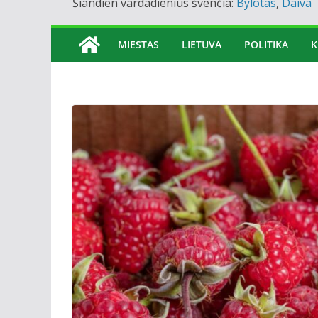
Šiandien vardadienius švenčia:
Bylotas
,
Daiva
MIESTAS
LIETUVA
POLITIKA
K