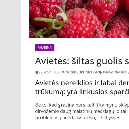
PATARIMAI
Avietės: šiltas guolis 
22 kovo, 2026
Peržiūrų skaičius 292
avietės
,
derlius
,
l
Avietės nereiklios ir labai d
trūkumą: yra linkusios sparčia
Be to, kad grasina persikelti į kaimynų sklyp
dirvožemio daug maistinių medžiagų, o tai il
problemas padeda išspręsti, – šiltlysvės.