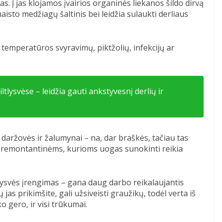
s. Į jas klojamos įvairios organinės liekanos šildo dirvą
aisto medžiagų šaltinis bei leidžia sulaukti derliaus
 temperatūros svyravimų, piktžolių, infekcijų ar
tlysvėse – leidžia gauti ankstyvesnį derlių ir
daržovės ir žalumynai – na, dar braškės, tačiau tas
č remontantinėms, kurioms uogas sunokinti reikia
tlysvės įrengimas – gana daug darbo reikalaujantis
jas prikimšite, gali užsiveisti graužikų, todėl verta iš
o gero, ir visi trūkumai.