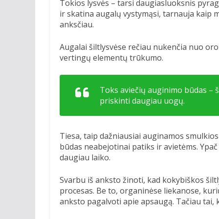
Tokios lysvės – tarsi daugiasluoksnis pyraga
ir skatina augalų vystymąsi, tarnauja kaip m
anksčiau.
Augalai šiltlysvėse rečiau nukenčia nuo oro
vertingų elementų trūkumo.
Toks aviečių auginimo būdas – šil
priskinti daugiau uogų.
Tiesa, taip dažniausiai auginamos smulkios 
būdas neabejotinai patiks ir avietėms. Ypa
daugiau laiko.
Svarbu iš anksto žinoti, kad kokybiškos šil
procesas. Be to, organinėse liekanose, kurių 
anksto pagalvoti apie apsaugą. Tačiau tai, k