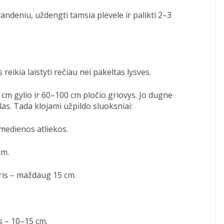
 vandeniu, uždengti tamsia plėvele ir palikti 2–3
 reikia laistyti rečiau nei pakeltas lysves.
 cm gylio ir 60–100 cm pločio griovys. Jo dugne
las. Tada klojami užpildo sluoksniai:
medienos atliekos.
cm.
oris – maždaug 15 cm.
s – 10–15 cm.