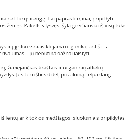
ma net turi įsirengę. Tai paprasti rėmai, pripildyti
s žemės. Pakeltos lysvės įšyla greičiausiai iš visų tokio
s ir į jį sluoksniais klojama organika, ant šios
rivalumas – jų nebūtina dažnai laistyti.
rį, žemėjančiais kraštais ir organinių atliekų
yzdys. Jos turi išties didelį privalumą: telpa daug
s iš lentų ar kitokios medžiagos, sluoksniais pripildytas
urėtų būti maždaug 40 cm, plotis – 60–100 cm. Tik ilgis