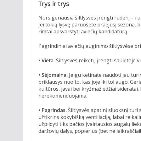
Trys ir trys
Nors geriausia šiltlysves įrengti rudenį – rug
Jei tokią lysvę paruošėte praėjusį sezoną, 
rimtai apsvarstyti aviečių kandidatūrą.
Pagrindiniai aviečių auginimo šiltlysvėse pri
• Vieta.
Šiltlysves reikėtų įrengti saulėtoje v
• Sėjomaina.
Jeigu ketinate naudoti jau turim
priklausys nuo to, kas joje iki tol augo. Ge
kultūros, javai bei kryžmažiedžiai sideratai
nerekomenduojama.
• Pagrindas.
Šiltlysvės apatinį sluoksnį turi 
užtikrins kokybišką ventiliaciją, labai reik
užpildyti tiks pačios įvairiausios augalų lie
daržovių dalys, popierius (bet ne laikraščiai!)