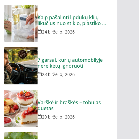
Kaip pašalinti lipdukų klijų
likučius nuo stiklo, plastiko ar
metalo
24 birželio, 2026
7 garsai, kurių automobilyje
nereikėtų ignoruoti
23 birželio, 2026
Varškė ir braškės – tobulas
duetas
20 birželio, 2026