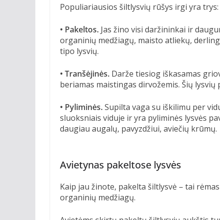
Populiariausios šiltlysvių rūšys irgi yra trys:
• Pakeltos.
Jas žino visi daržininkai ir daugu
organinių medžiagų, maisto atliekų, derlingo
tipo lysvių.
• Tranšėjinės.
Darže tiesiog iškasamas griovy
beriamas maistingas dirvožemis. Šių lysvių p
• Pyliminės.
Supilta vaga su iškilimu per vidu
sluoksniais viduje ir yra pyliminės lysvės pav
daugiau augalų, pavyzdžiui, aviečių krūmų.
Avietynas pakeltose lysvės
Kaip jau žinote, pakelta šiltlysvė – tai rėma
organinių medžiagų.
Avietėms skirtų pakeltų šiltlysvių aukštis t