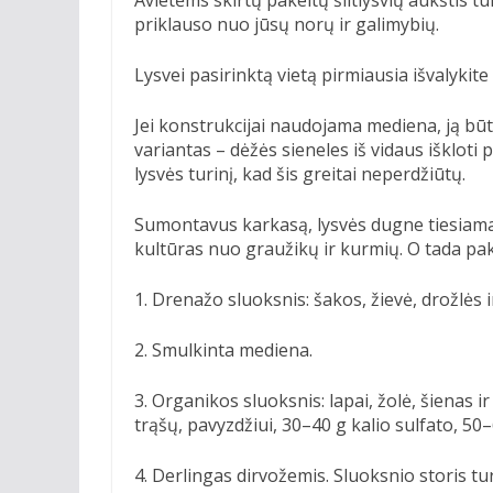
priklauso nuo jūsų norų ir galimybių.
Lysvei pasirinktą vietą pirmiausia išvalykite 
Jei konstrukcijai naudojama mediena, ją bū
variantas – dėžės sieneles iš vidaus iškloti p
lysvės turinį, kad šis greitai neperdžiūtų.
Sumontavus karkasą, lysvės dugne tiesiamas
kultūras nuo graužikų ir kurmių. O tada pak
1. Drenažo sluoksnis: šakos, žievė, drožlės ir
2. Smulkinta mediena.
3. Organikos sluoksnis: lapai, žolė, šienas ir
trąšų, pavyzdžiui, 30–40 g kalio sulfato, 5
4. Derlingas dirvožemis. Sluoksnio storis tu