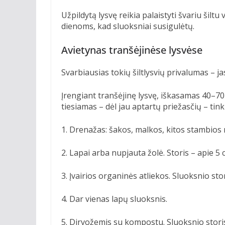
Užpildytą lysvę reikia palaistyti švariu šiltu
dienoms, kad sluoksniai susigulėtų.
Avietynas tranšėjinėse lysvėse
Svarbiausias tokių šiltlysvių privalumas – jas
Įrengiant tranšėjinę lysvę, iškasamas 40–70
tiesiamas – dėl jau aptartų priežasčių – tink
1. Drenažas: šakos, malkos, kitos stambios 
2. Lapai arba nupjauta žolė. Storis – apie 5 
3. Įvairios organinės atliekos. Sluoksnio st
4. Dar vienas lapų sluoksnis.
5. Dirvožemis su kompostu. Sluoksnio stori