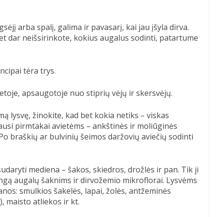
sėjį arba spalį, galima ir pavasarį, kai jau įšyla dirva.
bet dar neišsirinkote, kokius augalus sodinti, patartume
ncipai tėra trys.
ietoje, apsaugotoje nuo stiprių vėjų ir skersvėjų.
ą lysvę, žinokite, kad bet kokia netiks – viskas
riausi pirmtakai avietėms – ankštinės ir moliūginės
. Po braškių ar bulvinių šeimos daržovių aviečių sodinti
sudaryti mediena – šakos, skiedros, drožlės ir pan. Tik ji
alingą augalų šaknims ir dirvožemio mikroflorai. Lysvėms
kanos: smulkios šakelės, lapai, žolės, antžeminės
, maisto atliekos ir kt.