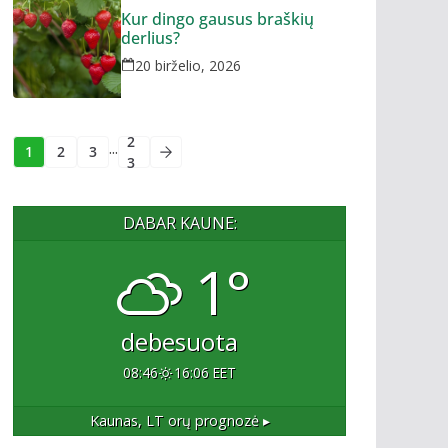
Kur dingo gausus braškių
derlius?
20 birželio, 2026
2
...
1
2
3
3
DABAR KAUNE:
1°
debesuota
08:46
16:06 EET
Kaunas, LT
orų prognozė ▸