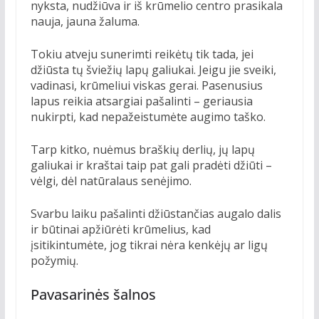
nyksta, nudžiūva ir iš krūmelio centro prasikala
nauja, jauna žaluma.
Tokiu atveju sunerimti reikėtų tik tada, jei
džiūsta tų šviežių lapų galiukai. Jeigu jie sveiki,
vadinasi, krūmeliui viskas gerai. Pasenusius
lapus reikia atsargiai pašalinti – geriausia
nukirpti, kad nepažeistumėte augimo taško.
Tarp kitko, nuėmus braškių derlių, jų lapų
galiukai ir kraštai taip pat gali pradėti džiūti –
vėlgi, dėl natūralaus senėjimo.
Svarbu laiku pašalinti džiūstančias augalo dalis
ir būtinai apžiūrėti krūmelius, kad
įsitikintumėte, jog tikrai nėra kenkėjų ar ligų
požymių.
Pavasarinės šalnos