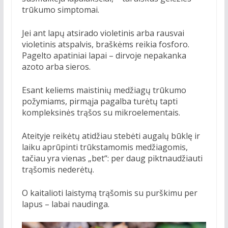
trūkumo simptomai.
Jei ant lapų atsirado violetinis arba rausvai
violetinis atspalvis, braškėms reikia fosforo.
Pagelto apatiniai lapai – dirvoje nepakanka
azoto arba sieros.
Esant keliems maistinių medžiagų trūkumo
požymiams, pirmąja pagalba turėtų tapti
kompleksinės trąšos su mikroelementais.
Ateityje reikėtų atidžiau stebėti augalų būklę ir
laiku aprūpinti trūkstamomis medžiagomis,
tačiau yra vienas „bet“: per daug piktnaudžiauti
trąšomis nederėtų.
O kaitalioti laistymą trąšomis su purškimu per
lapus – labai naudinga.