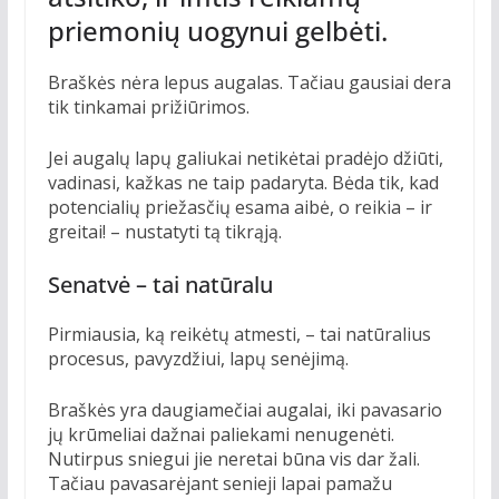
priemonių uogynui gelbėti.
Braškės nėra lepus augalas. Tačiau gausiai dera
tik tinkamai prižiūrimos.
Jei augalų lapų galiukai netikėtai pradėjo džiūti,
vadinasi, kažkas ne taip padaryta. Bėda tik, kad
potencialių priežasčių esama aibė, o reikia – ir
greitai! – nustatyti tą tikrąją.
Senatvė – tai natūralu
Pirmiausia, ką reikėtų atmesti, – tai natūralius
procesus, pavyzdžiui, lapų senėjimą.
Braškės yra daugiamečiai augalai, iki pavasario
jų krūmeliai dažnai paliekami nenugenėti.
Nutirpus sniegui jie neretai būna vis dar žali.
Tačiau pavasarėjant senieji lapai pamažu