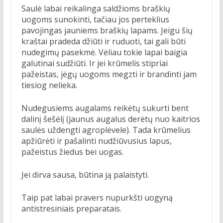
Saulė labai reikalinga saldžioms braškių
uogoms sunokinti, tačiau jos perteklius
pavojingas jauniems braškių lapams. Jeigu šių
kraštai pradeda džiūti ir ruduoti, tai gali būti
nudegimų pasekmė. Vėliau tokie lapai baigia
galutinai sudžiūti. Ir jei krūmelis stipriai
pažeistas, jėgų uogoms megzti ir brandinti jam
tiesiog nelieka.
Nudegusiems augalams reikėtų sukurti bent
dalinį šešėlį (jaunus augalus derėtų nuo kaitrios
saulės uždengti agroplėvele). Tada krūmelius
apžiūrėti ir pašalinti nudžiūvusius lapus,
pažeistus žiedus bei uogas.
Jei dirva sausa, būtina ją palaistyti.
Taip pat labai pravers nupurkšti uogyną
antistresiniais preparatais.