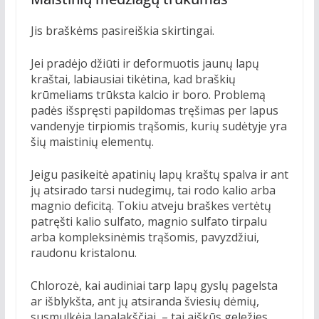
Jis braškėms pasireiškia skirtingai.
Jei pradėjo džiūti ir deformuotis jaunų lapų
kraštai, labiausiai tikėtina, kad braškių
krūmeliams trūksta kalcio ir boro. Problemą
padės išspręsti papildomas tręšimas per lapus
vandenyje tirpiomis trąšomis, kurių sudėtyje yra
šių maistinių elementų.
Jeigu pasikeitė apatinių lapų kraštų spalva ir ant
jų atsirado tarsi nudegimų, tai rodo kalio arba
magnio deficitą. Tokiu atveju braškes vertėtų
patręšti kalio sulfato, magnio sulfato tirpalu
arba kompleksinėmis trąšomis, pavyzdžiui,
raudonu kristalonu.
Chlorozė, kai audiniai tarp lapų gyslų pagelsta
ar išblykšta, ant jų atsiranda šviesių dėmių,
susmulkėja lapalakščiai, – tai aiškūs geležies