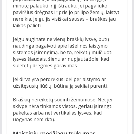
minutę palaukti ir jį ištraukti. Jei pagaliuko
paviršius drėgnas ir prie jo prilipo žemių, laistyti
nereikia. Jeigu jis visiškai sausas – braškes jau
laikas palieti.
Jeigu auginate ne vieną braškių lysvę, būtų
naudinga pagalvoti apie lašelinės laistymo
sistemos įsirengimą, be to, reikėtų mulčiuoti
lysves šiaudais, šienu ar nupjauta žole, kad
sulėtėtų drėgmės garavimas.
Jei dirva yra perdrėkusi dėl perlaistymo ar
užsitęsusių liūčių, būtina ją sekliai purenti.
Braškių nereikėtų sodinti žemumose. Net jei
sklype nėra tinkamos vietos, geriau įsirengti
pakeltas arba net vertikalias lysves, kad
uogynas nemirktų.
Maistinių medžiagų trūkumas