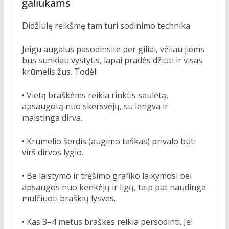
galiukams
Didžiulę reikšmę tam turi sodinimo technika.
Jeigu augalus pasodinsite per giliai, vėliau jiems
bus sunkiau vystytis, lapai pradės džiūti ir visas
krūmelis žus. Todėl:
• Vietą braškėms reikia rinktis saulėtą,
apsaugotą nuo skersvėjų, su lengva ir
maistinga dirva.
• Krūmelio šerdis (augimo taškas) privalo būti
virš dirvos lygio.
• Be laistymo ir tręšimo grafiko laikymosi bei
apsaugos nuo kenkėjų ir ligų, taip pat naudinga
mulčiuoti braškių lysves.
• Kas 3–4 metus braškes reikia persodinti. Jei