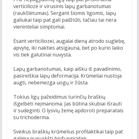
verticiliozė ir virusinis lapų garbanotumas
(raukšlėtumas). Sergant šiomis ligomis, lapų
galiukai taip pat gali padžiūti, tačiau tai nėra
vieninteliai simptomai.
Esant verticiliozei, augalai dieną atrodo suglebę,
apvytę, iki nakties atsigauna, bet po kurio laiko
vis tiek galutinai nuvysta.
Lapų garbanotumas, kaip aišku iš pavadinimo,
pasireiškia lapų deformacija. Krūmeliai nustoja
augti, nebemezga uogų ir žūsta.
Tokius ligų pažeidimus turinčių braškių
išgelbėti neįmanoma. Jas būtina skubiai išrauti
ir sudeginti. O lysvių žemę apdoroti preparatais
su trichoderma.
Sveikus braškių krūmelius profilaktikai taip pat
galima nupurkšti biofungicidais.