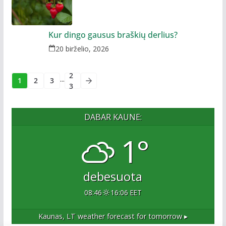
Kur dingo gausus braškių derlius?
20 birželio, 2026
2
...
1
2
3
3
DABAR KAUNE:
1°
debesuota
08:46
16:06 EET
Kaunas, LT
weather forecast for tomorrow ▸