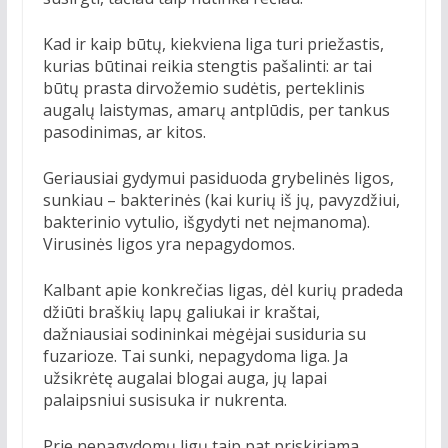
Kad ir kaip būtų, kiekviena liga turi priežastis,
kurias būtinai reikia stengtis pašalinti: ar tai
būtų prasta dirvožemio sudėtis, perteklinis
augalų laistymas, amarų antplūdis, per tankus
pasodinimas, ar kitos.
Geriausiai gydymui pasiduoda grybelinės ligos,
sunkiau – bakterinės (kai kurių iš jų, pavyzdžiui,
bakterinio vytulio, išgydyti net neįmanoma).
Virusinės ligos yra nepagydomos.
Kalbant apie konkrečias ligas, dėl kurių pradeda
džiūti braškių lapų galiukai ir kraštai,
dažniausiai sodininkai mėgėjai susiduria su
fuzarioze. Tai sunki, nepagydoma liga. Ja
užsikrėtę augalai blogai auga, jų lapai
palaipsniui susisuka ir nukrenta.
Prie nepagydomų ligų taip pat priskiriama