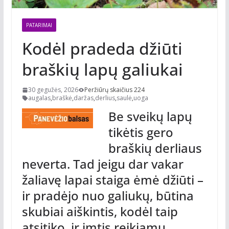
PATARIMAI
Kodėl pradeda džiūti
braškių lapų galiukai
30 gegužės, 2026
Peržiūrų skaičius 224
augalas
,
braškė
,
daržas
,
derlius
,
saulė
,
uoga
Be sveikų lapų
tikėtis gero
braškių derliaus
neverta. Tad jeigu dar vakar
žaliavę lapai staiga ėmė džiūti –
ir pradėjo nuo galiukų, būtina
skubiai aiškintis, kodėl taip
atsitiko, ir imtis reikiamų