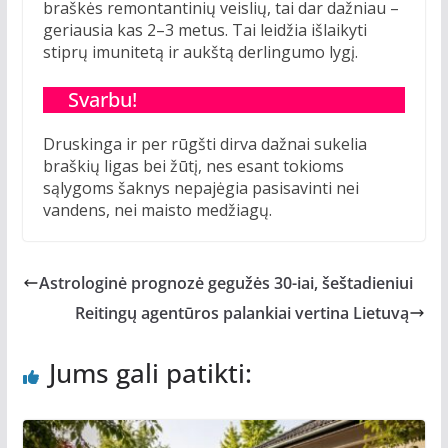
braškės remontantinių veislių, tai dar dažniau –
geriausia kas 2–3 metus. Tai leidžia išlaikyti
stiprų imunitetą ir aukštą derlingumo lygį.
Svarbu!
Druskinga ir per rūgšti dirva dažnai sukelia
braškių ligas bei žūtį, nes esant tokioms
sąlygoms šaknys nepajėgia pasisavinti nei
vandens, nei maisto medžiagų.
Astrologinė prognozė gegužės 30-iai, šeštadieniui
Reitingų agentūros palankiai vertina Lietuvą
Jums gali patikti: