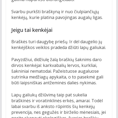
Svarbu purkšti braškyną ir nuo čiulpiančiųjų
kenkėjų, kurie platina pavojingas augalų ligas.
Jeigu tai kenkėjai
Braškės turi daugybę priešų. Ir dėl daugelio jų
kenkėjiškos veiklos pradeda džiūti lapų galiukai.
Pavyzdžiui, didžiulę žalą braškių šaknims daro
dirvos kenkėjai: karkvabalių lervos, kurkliai,
šakniniai nematodai. Pažeistuose augaluose
sutrinka medžiagų apykaita, o to pasekmė gali
būti laipsniškas antžeminės dalies nykimas.
Lapų galiukų džiūvimą taip pat sukelia
braškinės ir voratinklinės erkės, amarai. Todėl
labai svarbu iš anksto rūpintis šių kenkėjų
prevencija, nes gegužės ir birželio mėnesiais, jei