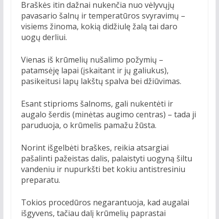
Braškės itin dažnai nukenčia nuo vėlyvųjų
pavasario šalnų ir temperatūros svyravimų –
visiems žinoma, kokią didžiulę žalą tai daro
uogų derliui.
Vienas iš krūmelių nušalimo požymių –
patamsėję lapai (įskaitant ir jų galiukus),
pasikeitusi lapų lakštų spalva bei džiūvimas.
Esant stiprioms šalnoms, gali nukentėti ir
augalo šerdis (minėtas augimo centras) – tada ji
paruduoja, o krūmelis pamažu žūsta.
Norint išgelbėti braškes, reikia atsargiai
pašalinti pažeistas dalis, palaistyti uogyną šiltu
vandeniu ir nupurkšti bet kokiu antistresiniu
preparatu.
Tokios procedūros negarantuoja, kad augalai
išgyvens, tačiau dalį krūmelių paprastai