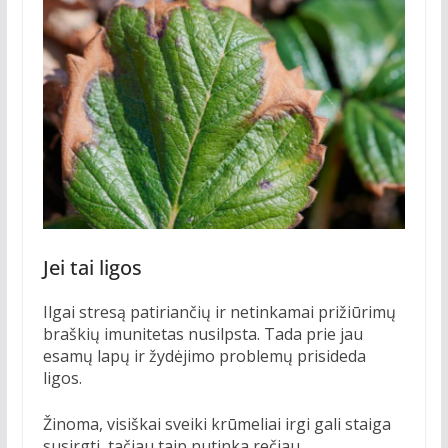
Jei tai ligos
Ilgai stresą patiriančių ir netinkamai prižiūrimų
braškių imunitetas nusilpsta. Tada prie jau
esamų lapų ir žydėjimo problemų prisideda
ligos.
Žinoma, visiškai sveiki krūmeliai irgi gali staiga
susirgti, tačiau taip nutinka rečiau.