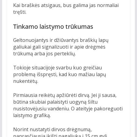
Kai braškės atsigaus, bus galima jas normaliai
tręšti.
Tinkamo laistymo trūkumas
Geltonuojantys ir džiūvantys braškių lapų
galiukai gali signalizuoti ir apie drėgmės
trūkumą arba jos perteklių.
Tokioje situacijoje svarbu kuo greičiau
problemą išspręsti, kad kuo mažiau lapų
nukentėtų.
Pirmiausia reikėtų apžiūrėti dirvą. Jei ji sausa,
būtina skubiai palaistyti uogyną šiltu
nusistovėjusiu vandeniu. O ateityje pakoreguoti
laistymo grafiką.
Norint nustatyti dirvos drėgnumą,
paprasčiausia įkišti pagaliuką į 15 cm gylį,