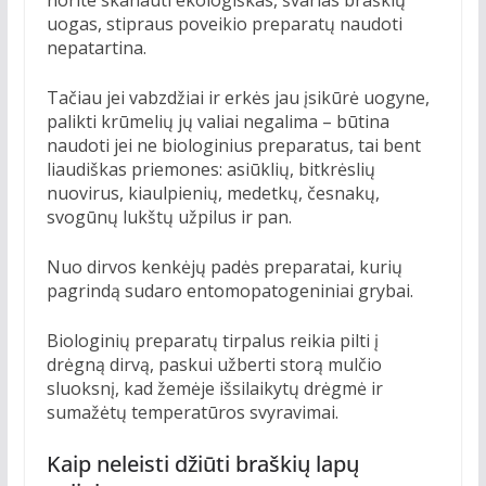
norite skanauti ekologiškas, švarias braškių
uogas, stipraus poveikio preparatų naudoti
nepatartina.
Tačiau jei vabzdžiai ir erkės jau įsikūrė uogyne,
palikti krūmelių jų valiai negalima – būtina
naudoti jei ne biologinius preparatus, tai bent
liaudiškas priemones: asiūklių, bitkrėslių
nuovirus, kiaulpienių, medetkų, česnakų,
svogūnų lukštų užpilus ir pan.
Nuo dirvos kenkėjų padės preparatai, kurių
pagrindą sudaro entomopatogeniniai grybai.
Biologinių preparatų tirpalus reikia pilti į
drėgną dirvą, paskui užberti storą mulčio
sluoksnį, kad žemėje išsilaikytų drėgmė ir
sumažėtų temperatūros svyravimai.
Kaip neleisti džiūti braškių lapų