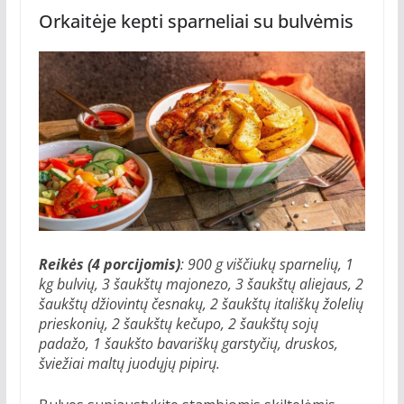
Orkaitėje kepti sparneliai su bulvėmis
Reikės (4 porcijomis)
: 900 g viščiukų sparnelių, 1
kg bulvių, 3 šaukštų majonezo, 3 šaukštų aliejaus, 2
šaukštų džiovintų česnakų, 2 šaukštų itališkų žolelių
prieskonių, 2 šaukštų kečupo, 2 šaukštų sojų
padažo, 1 šaukšto bavariškų garstyčių, druskos,
šviežiai maltų juodųjų pipirų.