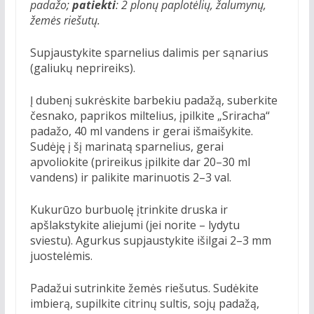
padažo;
patiekti
: 2 plonų paplotėlių, žalumynų,
žemės riešutų.
Supjaustykite sparnelius dalimis per sąnarius
(galiukų neprireiks).
Į dubenį sukrėskite barbekiu padažą, suberkite
česnako, paprikos miltelius, įpilkite „Sriracha“
padažo, 40 ml vandens ir gerai išmaišykite.
Sudėję į šį marinatą sparnelius, gerai
apvoliokite (prireikus įpilkite dar 20–30 ml
vandens) ir palikite marinuotis 2–3 val.
Kukurūzo burbuolę įtrinkite druska ir
apšlakstykite aliejumi (jei norite – lydytu
sviestu). Agurkus supjaustykite išilgai 2–3 mm
juostelėmis.
Padažui sutrinkite žemės riešutus. Sudėkite
imbierą, supilkite citrinų sultis, sojų padažą,