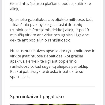
Gruzdintuvėje arba plačiame puode įkaitinkite
aliejų.
Sparnelio gabaliukus apvoliokite miltuose, tada
– kiaušinio plakinyje ir galiausiai dribsnių
trupiniuose. Porcijomis dėkite į aliejų ir po 10
minučių virkite ant vidutinės ugnies. Išgriebę
dėkite ant popierinio rankšluosčio.
Nusausintas bulves apvoliokite ryžių miltuose ir
virkite įkaitintuose riebaluose, kol gražiai
apskrus. Perkelkite irgi ant popierinio
rankšluosčio, kad sugertų aliejaus perteklių.
Paskui pabarstykite druska ir patiekite su
sparneliais.
Sparniukai ant pagaliuko