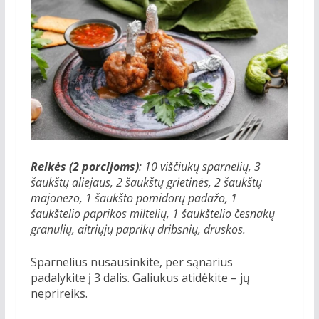
Reikės (2 porcijoms)
: 10 viščiukų sparnelių, 3
šaukštų aliejaus, 2 šaukštų grietinės, 2 šaukštų
majonezo, 1 šaukšto pomidorų padažo, 1
šaukštelio paprikos miltelių, 1 šaukštelio česnakų
granulių, aitriųjų paprikų dribsnių, druskos.
Sparnelius nusausinkite, per sąnarius
padalykite į 3 dalis. Galiukus atidėkite – jų
neprireiks.