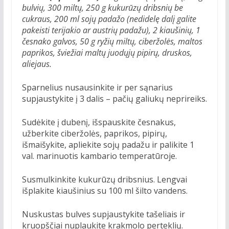
bulvių, 300 miltų, 250 g kukurūzų dribsnių be
cukraus, 200 ml sojų padažo (nedidelę dalį galite
pakeisti terijakio ar austrių padažu), 2 kiaušinių, 1
česnako galvos, 50 g ryžių miltų, ciberžolės, maltos
paprikos, šviežiai maltų juodųjų pipirų, druskos,
aliejaus.
Sparnelius nusausinkite ir per sąnarius
supjaustykite į 3 dalis – pačių galiukų neprireiks.
Sudėkite į dubenį, išspauskite česnakus,
užberkite ciberžolės, paprikos, pipirų,
išmaišykite, apliekite sojų padažu ir palikite 1
val. marinuotis kambario temperatūroje.
Susmulkinkite kukurūzų dribsnius. Lengvai
išplakite kiaušinius su 100 ml šilto vandens.
Nuskustas bulves supjaustykite tašeliais ir
kruopščiai nuplaukite krakmolo perteklių.