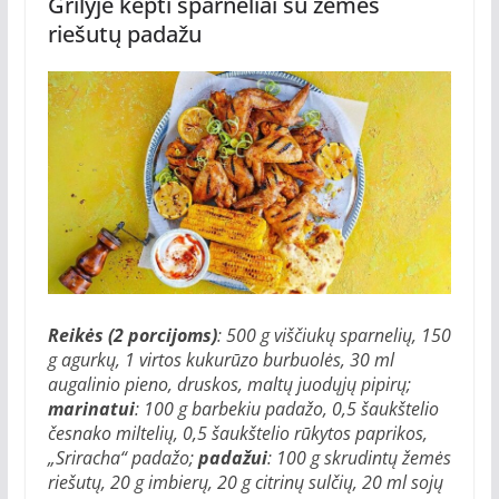
Grilyje kepti sparneliai su žemės
riešutų padažu
Reikės (2 porcijoms)
: 500 g viščiukų sparnelių, 150
g agurkų, 1 virtos kukurūzo burbuolės, 30 ml
augalinio pieno, druskos, maltų juodųjų pipirų;
marinatui
: 100 g barbekiu padažo, 0,5 šaukštelio
česnako miltelių, 0,5 šaukštelio rūkytos paprikos,
„Sriracha“ padažo;
padažui
: 100 g skrudintų žemės
riešutų, 20 g imbierų, 20 g citrinų sulčių, 20 ml sojų