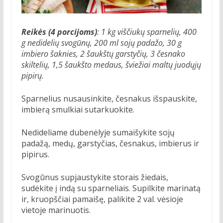
Reikės (4 porcijoms)
: 1 kg viščiukų sparnelių, 400
g nedidelių svogūnų, 200 ml sojų padažo, 30 g
imbiero šaknies, 2 šaukštų garstyčių, 3 česnako
skiltelių, 1,5 šaukšto medaus, šviežiai maltų juodųjų
pipirų.
Sparnelius nusausinkite, česnakus išspauskite,
imbierą smulkiai sutarkuokite.
Nedideliame dubenėlyje sumaišykite sojų
padažą, medų, garstyčias, česnakus, imbierus ir
pipirus.
Svogūnus supjaustykite storais žiedais,
sudėkite į indą su sparneliais. Supilkite marinatą
ir, kruopščiai pamaišę, palikite 2 val. vėsioje
vietoje marinuotis.