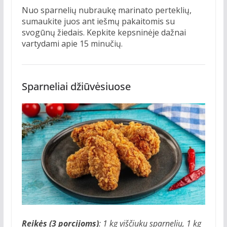
Nuo sparnelių nubraukę marinato perteklių,
sumaukite juos ant iešmų pakaitomis su
svogūnų žiedais. Kepkite kepsninėje dažnai
vartydami apie 15 minučių.
Sparneliai džiūvėsiuose
Reikės (3 porcijoms)
: 1 kg viščiukų sparnelių, 1 kg