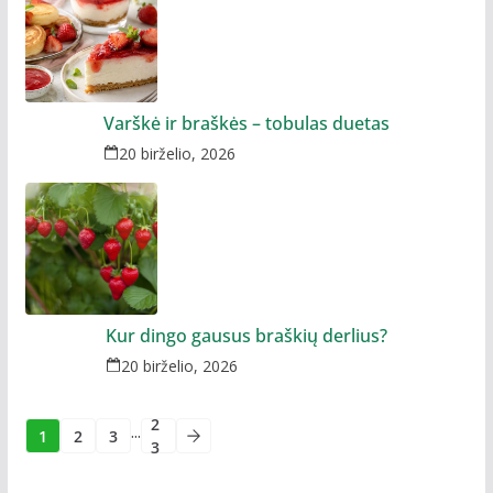
Varškė ir braškės – tobulas duetas
20 birželio, 2026
Kur dingo gausus braškių derlius?
20 birželio, 2026
2
...
1
2
3
3