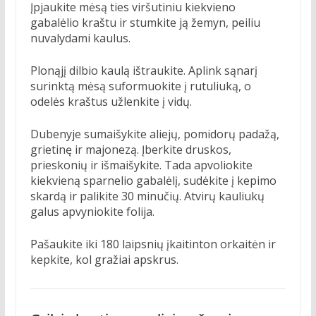
Įpjaukite mėsą ties viršutiniu kiekvieno
gabalėlio kraštu ir stumkite ją žemyn, peiliu
nuvalydami kaulus.
Plonąjį dilbio kaulą ištraukite. Aplink sąnarį
surinktą mėsą suformuokite į rutuliuką, o
odelės kraštus užlenkite į vidų.
Dubenyje sumaišykite aliejų, pomidorų padažą,
grietinę ir majonezą. Įberkite druskos,
prieskonių ir išmaišykite. Tada apvoliokite
kiekvieną sparnelio gabalėlį, sudėkite į kepimo
skardą ir palikite 30 minučių. Atvirų kauliukų
galus apvyniokite folija.
Pašaukite iki 180 laipsnių įkaitinton orkaitėn ir
kepkite, kol gražiai apskrus.