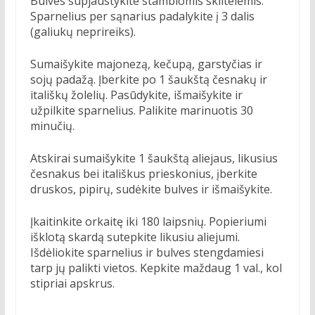
Bulves supjaustykite stambiomis skiltelėmis.
Sparnelius per sąnarius padalykite į 3 dalis
(galiukų neprireiks).
Sumaišykite majonezą, kečupą, garstyčias ir
sojų padažą. Įberkite po 1 šaukštą česnakų ir
itališkų žolelių. Pasūdykite, išmaišykite ir
užpilkite sparnelius. Palikite marinuotis 30
minučių.
Atskirai sumaišykite 1 šaukštą aliejaus, likusius
česnakus bei itališkus prieskonius, įberkite
druskos, pipirų, sudėkite bulves ir išmaišykite.
Įkaitinkite orkaitę iki 180 laipsnių. Popieriumi
išklotą skardą sutepkite likusiu aliejumi.
Išdėliokite sparnelius ir bulves stengdamiesi
tarp jų palikti vietos. Kepkite maždaug 1 val., kol
stipriai apskrus.