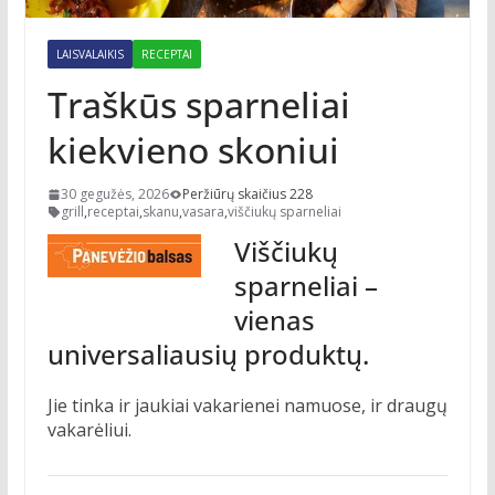
LAISVALAIKIS
RECEPTAI
Traškūs sparneliai
kiekvieno skoniui
30 gegužės, 2026
Peržiūrų skaičius 228
grill
,
receptai
,
skanu
,
vasara
,
viščiukų sparneliai
Viščiukų
sparneliai –
vienas
universaliausių produktų.
Jie tinka ir jaukiai vakarienei namuose, ir draugų
vakarėliui.