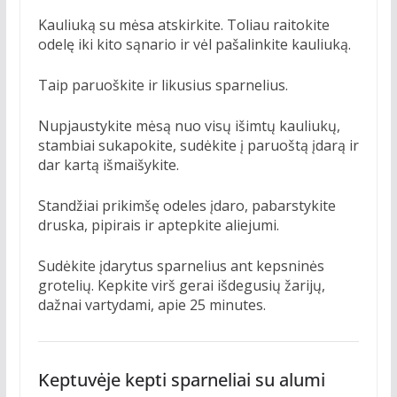
Kauliuką su mėsa atskirkite. Toliau raitokite
odelę iki kito sąnario ir vėl pašalinkite kauliuką.
Taip paruoškite ir likusius sparnelius.
Nupjaustykite mėsą nuo visų išimtų kauliukų,
stambiai sukapokite, sudėkite į paruoštą įdarą ir
dar kartą išmaišykite.
Standžiai prikimšę odeles įdaro, pabarstykite
druska, pipirais ir aptepkite aliejumi.
Sudėkite įdarytus sparnelius ant kepsninės
grotelių. Kepkite virš gerai išdegusių žarijų,
dažnai vartydami, apie 25 minutes.
Keptuvėje kepti sparneliai su alumi