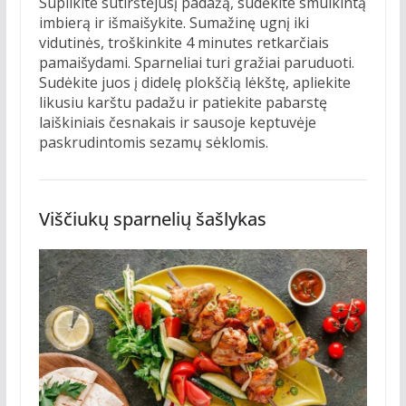
Supilkite sutirštėjusį padažą, sudėkite smulkintą
imbierą ir išmaišykite. Sumažinę ugnį iki
vidutinės, troškinkite 4 minutes retkarčiais
pamaišydami. Sparneliai turi gražiai paruduoti.
Sudėkite juos į didelę plokščią lėkštę, apliekite
likusiu karštu padažu ir patiekite pabarstę
laiškiniais česnakais ir sausoje keptuvėje
paskrudintomis sezamų sėklomis.
Viščiukų sparnelių šašlykas