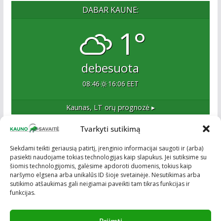
DABAR KAUNE:
1°
debesuota
08:46
16:06 EET
Kaunas, LT
orų prognozė ▸
Tvarkyti sutikimą
Apie mus
Siekdami teikti geriausią patirtį, įrenginio informacijai saugoti ir (arba)
pasiekti naudojame tokias technologijas kaip slapukus. Jei sutiksime su
Esame naujas Kaune, tačiau veržlus ir profesionalus
šiomis technologijomis, galėsime apdoroti duomenis, tokius kaip
kolektyvas. Ne naujokai žiniasklaidoje. Į Kauną
naršymo elgsena arba unikalūs ID šioje svetainėje. Nesutikimas arba
žengiame tvirtai įsitikinę savo sėkme.
sutikimo atšaukimas gali neigiamai paveikti tam tikras funkcijas ir
funkcijas.
Priimti