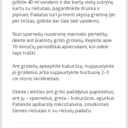
įpilkite 40 ml vandens ir dar kartą viską sutrynę
kartu su riešutais, pagardinkite druska ir
pipirais. Padažas turi priminti skystą grietinę (jei
per tirštas, įpilkite dar šiek tiek vandens).
Nuo sparnelių nuvarvinę marinato perteklių,
dėkite ant įkaitintų grilio grotelių. Kepkite apie
10 minučių periodiškai apversdami, kol odelė
taps traški.
Ant grotelių apkepkite kukurūzą, nupjaustykite
jo grūdelius arba supjaustykite burbuolę 2–3
cm storio skridinėliais.
Dėkite į lėkštes ant grilio pašildytus paplotėlius,
ant jų – sparnelius, greta – kukurūzus, agurkus.
Patiekite apibarstę mikrožaluma, smulkintais
žiemės riešutais ir su riešutų padažu.