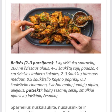
Reikės (2–3 porcijoms)
: 1 kg viščiukų sparnelių,
200 ml šviesaus alaus, 4–5 šaukštų sojų padažo, 4
cm šviežios imbiero šaknies, 2–3 šaukštų tamsaus
medaus, 0,5 šaukštelio Kajeno paprikų, 0,3
šaukštelio cinamono, šviežiai maltų juodųjų pipirų,
aliejaus;
patiekti
: baltų sezamų sėklų, smulkiai
pjaustytų laiškinių česnakų.
Sparnelius nuskalaukite, nusausinkite ir