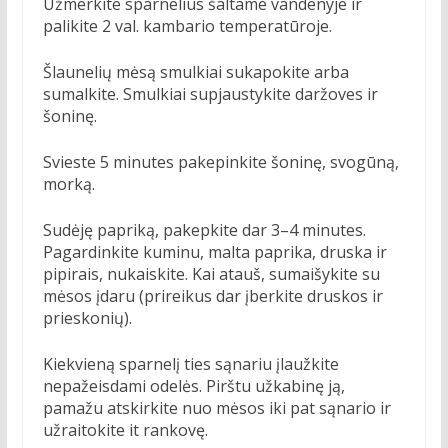
Užmerkite sparnelius šaltame vandenyje ir
palikite 2 val. kambario temperatūroje.
Šlaunelių mėsą smulkiai sukapokite arba
sumalkite. Smulkiai supjaustykite daržoves ir
šoninę.
Svieste 5 minutes pakepinkite šoninę, svogūną,
morką.
Sudėję papriką, pakepkite dar 3–4 minutes.
Pagardinkite kuminu, malta paprika, druska ir
pipirais, nukaiskite. Kai atauš, sumaišykite su
mėsos įdaru (prireikus dar įberkite druskos ir
prieskonių).
Kiekvieną sparnelį ties sąnariu įlaužkite
nepažeisdami odelės. Pirštu užkabinę ją,
pamažu atskirkite nuo mėsos iki pat sąnario ir
užraitokite it rankovę.