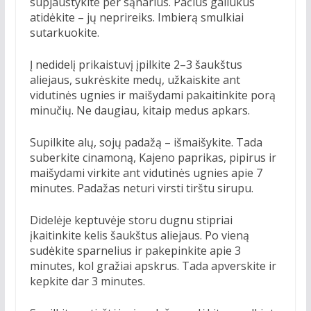
supjaustykite per sąnarius. Pačius galiukus
atidėkite – jų neprireiks. Imbierą smulkiai
sutarkuokite.
Į nedidelį prikaistuvį įpilkite 2–3 šaukštus
aliejaus, sukrėskite medų, užkaiskite ant
vidutinės ugnies ir maišydami pakaitinkite porą
minučių. Ne daugiau, kitaip medus apkars.
Supilkite alų, sojų padažą – išmaišykite. Tada
suberkite cinamoną, Kajeno paprikas, pipirus ir
maišydami virkite ant vidutinės ugnies apie 7
minutes. Padažas neturi virsti tirštu sirupu.
Didelėje keptuvėje storu dugnu stipriai
įkaitinkite kelis šaukštus aliejaus. Po vieną
sudėkite sparnelius ir pakepinkite apie 3
minutes, kol gražiai apskrus. Tada apverskite ir
kepkite dar 3 minutes.