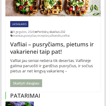
LAISVALAIKIS
9 gegužės, 2026
Peržiūrų skaičius 232
maistas
,
pusryčiai
,
receptas
,
užkandis
,
vafliai
Vafliai – pusryčiams, pietums ir
vakarienei taip pat!
Vafliai jau seniai nebėra tik desertas. Vaflinėje
galima paruošti ir gardžius pusryčius, ir sočius
pietus ar net lengvą vakarienę –
Skaityti daugiau
PATARIMAI