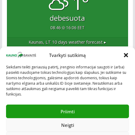
1°
debesuota
08:46
16:06 EET
Kaunas, LT
10 days weather forecast ▸
Tvarkyti sutikimą
Apie mus
Siekdami teikti geriausią patirtį, įrenginio informacijai saugoti ir (arba)
pasiekti naudojame tokias technologijas kaip slapukus. Jei sutiksime su
Esame naujas Kaune, tačiau veržlus ir profesionalus
šiomis technologijomis, galėsime apdoroti duomenis, tokius kaip
kolektyvas. Ne naujokai žiniasklaidoje. Į Kauną
naršymo elgsena arba unikalūs ID šioje svetainėje. Nesutikimas arba
žengiame tvirtai įsitikinę savo sėkme.
sutikimo atšaukimas gali neigiamai paveikti tam tikras funkcijas ir
funkcijas.
Priimti
Neigti
Visos teisės saugomos © ON MEDIA. Sukurta naudojant
ColorMag
ir
WordPress
.