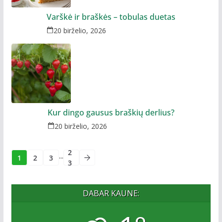
Varškė ir braškės – tobulas duetas
20 birželio, 2026
Kur dingo gausus braškių derlius?
20 birželio, 2026
2
...
1
2
3
3
DABAR KAUNE: