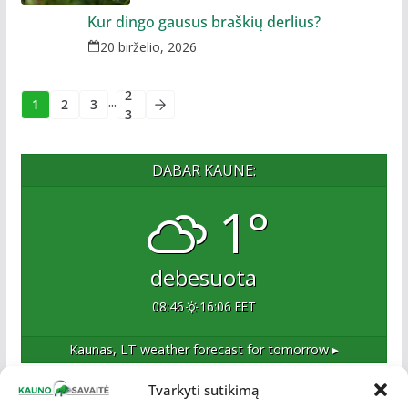
Kur dingo gausus braškių derlius?
20 birželio, 2026
2
...
1
2
3
3
DABAR KAUNE:
1°
debesuota
08:46
16:06 EET
Kaunas, LT
weather forecast for tomorrow ▸
Tvarkyti sutikimą