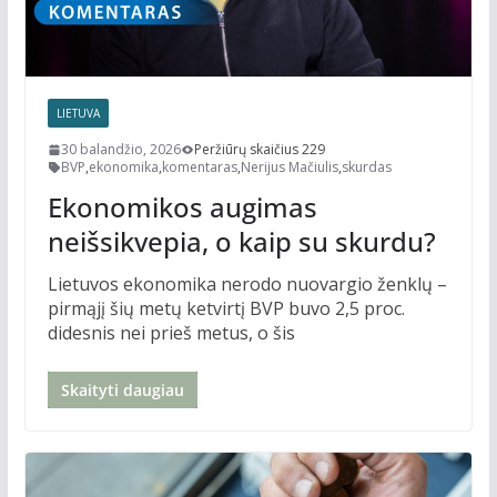
LIETUVA
30 balandžio, 2026
Peržiūrų skaičius 229
BVP
,
ekonomika
,
komentaras
,
Nerijus Mačiulis
,
skurdas
Ekonomikos augimas
neišsikvepia, o kaip su skurdu?
Lietuvos ekonomika nerodo nuovargio ženklų –
pirmąjį šių metų ketvirtį BVP buvo 2,5 proc.
didesnis nei prieš metus, o šis
Skaityti daugiau