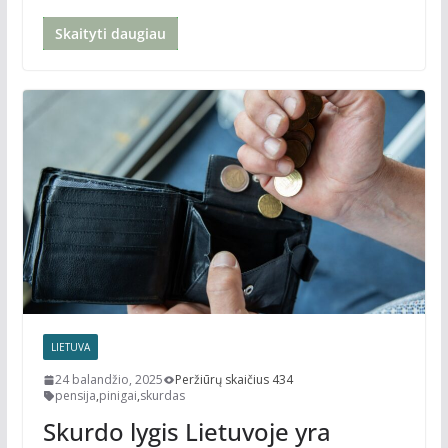
Skaityti daugiau
LIETUVA
24 balandžio, 2025
Peržiūrų skaičius 434
pensija
,
pinigai
,
skurdas
Skurdo lygis Lietuvoje yra