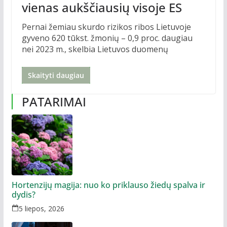
vienas aukščiausių visoje ES
Pernai žemiau skurdo rizikos ribos Lietuvoje
gyveno 620 tūkst. žmonių – 0,9 proc. daugiau
nei 2023 m., skelbia Lietuvos duomenų
Skaityti daugiau
PATARIMAI
Hortenzijų magija: nuo ko priklauso žiedų spalva ir
dydis?
5 liepos, 2026