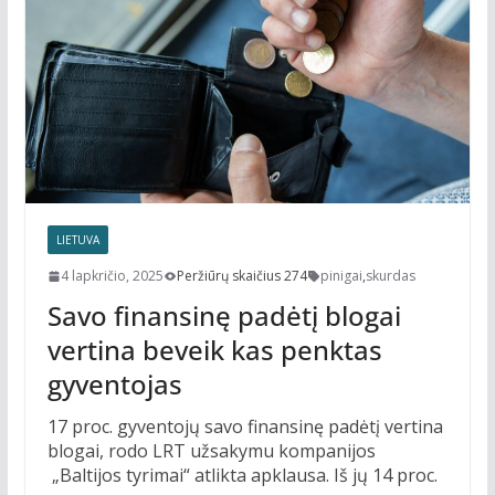
LIETUVA
4 lapkričio, 2025
Peržiūrų skaičius 274
pinigai
,
skurdas
Savo finansinę padėtį blogai
vertina beveik kas penktas
gyventojas
17 proc. gyventojų savo finansinę padėtį vertina
blogai, rodo LRT užsakymu kompanijos
„Baltijos tyrimai“ atlikta apklausa. Iš jų 14 proc.