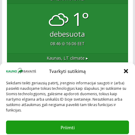
1°
debesuota
08:46
16:06 EET
Kaunas, LT
climate ▸
Tvarkyti sutikimą
Apie mus
Siekdami teikti geriausią patirtį, įrenginio informacijai saugoti ir (arba)
pasiekti naudojame tokias technologijas kaip slapukus. Jei sutiksime su
Esame naujas Kaune, tačiau veržlus ir profesionalus
šiomis technologijomis, galėsime apdoroti duomenis, tokius kaip
kolektyvas. Ne naujokai žiniasklaidoje. Į Kauną
naršymo elgsena arba unikalūs ID šioje svetainėje. Nesutikimas arba
žengiame tvirtai įsitikinę savo sėkme.
sutikimo atšaukimas gali neigiamai paveikti tam tikras funkcijas ir
funkcijas.
Priimti