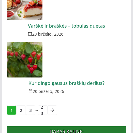
Varškė ir braškės – tobulas duetas
20 birželio, 2026
Kur dingo gausus braškių derlius?
20 birželio, 2026
2
...
1
2
3
3
DABAR KAUNE: