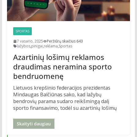
SPORTAS
7 vasario, 2025
Peržiūrų skaičius 643
lažybos
,
pinigai
,
reklama
,
Sportas
Azartinių lošimų reklamos
draudimas neramina sporto
bendruomenę
Lietuvos krepšinio federacijos prezidentas
Mindaugas Balčiūnas sako, kad lažybų
bendrovių parama sudaro reikšmingą dalį
sporto finansavimo, todėl su azartinių lošimų
Skaityti daugiau