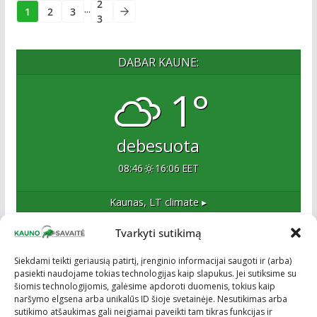
2
...
1
2
3
3
DABAR KAUNE:
1°
debesuota
08:46
16:06 EET
Kaunas, LT
climate ▸
Tvarkyti sutikimą
Apie mus
Siekdami teikti geriausią patirtį, įrenginio informacijai saugoti ir (arba)
pasiekti naudojame tokias technologijas kaip slapukus. Jei sutiksime su
Esame naujas Kaune, tačiau veržlus ir profesionalus
šiomis technologijomis, galėsime apdoroti duomenis, tokius kaip
kolektyvas. Ne naujokai žiniasklaidoje. Į Kauną
naršymo elgsena arba unikalūs ID šioje svetainėje. Nesutikimas arba
žengiame tvirtai įsitikinę savo sėkme.
sutikimo atšaukimas gali neigiamai paveikti tam tikras funkcijas ir