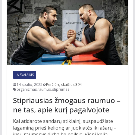
LAISVALAIKIS
14 spalio, 2025
Peržiūrų skaičius 394
organizmas
,
raumuo
,
stiprumas
Stipriausias žmogaus raumuo –
ne tas, apie kurį pagalvojote
Kai atidarote sandarų stiklainį, suspaudžiate
lagaminą prieš kelionę ar juokiatės iki ašarų –
jūsų raumenys dirba be poilsio. Vieni kelia,