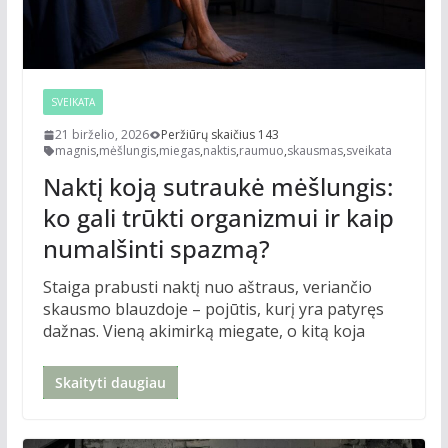
SVEIKATA
21 birželio, 2026
Peržiūrų skaičius 143
magnis
,
mėšlungis
,
miegas
,
naktis
,
raumuo
,
skausmas
,
sveikata
Naktį koją sutraukė mėšlungis:
ko gali trūkti organizmui ir kaip
numalšinti spazmą?
Staiga prabusti naktį nuo aštraus, veriančio
skausmo blauzdoje – pojūtis, kurį yra patyręs
dažnas. Vieną akimirką miegate, o kitą koja
Skaityti daugiau