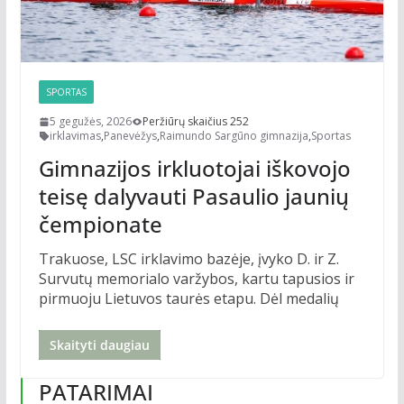
SPORTAS
5 gegužės, 2026
Peržiūrų skaičius 252
irklavimas
,
Panevėžys
,
Raimundo Sargūno gimnazija
,
Sportas
Gimnazijos irkluotojai iškovojo
teisę dalyvauti Pasaulio jaunių
čempionate
Trakuose, LSC irklavimo bazėje, įvyko D. ir Z.
Survutų memorialo varžybos, kartu tapusios ir
pirmuoju Lietuvos taurės etapu. Dėl medalių
Skaityti daugiau
PATARIMAI