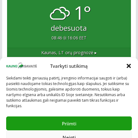
1°
debesuota
08:46
16:06 EET
Kaunas, LT
orų prognozė ▸
Tvarkyti sutikimą
Apie mus
Siekdami teikti geriausią patirtį, įrenginio informacijai saugoti ir (arba)
pasiekti naudojame tokias technologijas kaip slapukus. Jei sutiksime su
Esame naujas Kaune, tačiau veržlus ir profesionalus
šiomis technologijomis, galėsime apdoroti duomenis, tokius kaip
kolektyvas. Ne naujokai žiniasklaidoje. Į Kauną
naršymo elgsena arba unikalūs ID šioje svetainėje. Nesutikimas arba
žengiame tvirtai įsitikinę savo sėkme.
sutikimo atšaukimas gali neigiamai paveikti tam tikras funkcijas ir
funkcijas.
Priimti
Neigti
Visos teisės saugomos © ON MEDIA. Sukurta naudojant