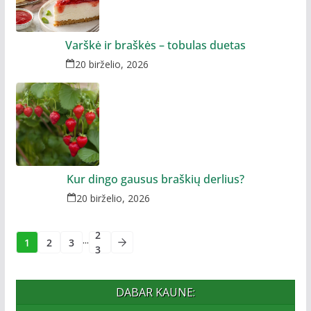
Varškė ir braškės – tobulas duetas
20 birželio, 2026
Kur dingo gausus braškių derlius?
20 birželio, 2026
2
...
1
2
3
3
DABAR KAUNE: