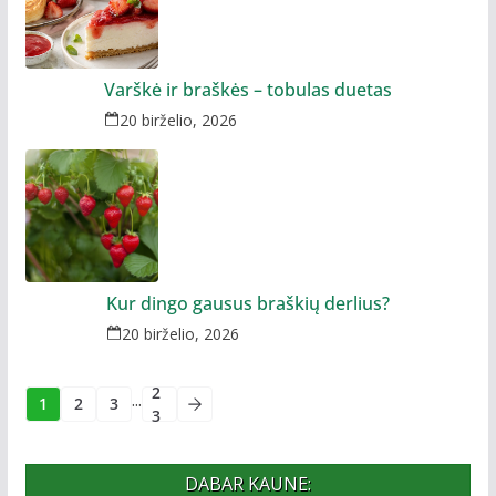
Varškė ir braškės – tobulas duetas
20 birželio, 2026
Kur dingo gausus braškių derlius?
20 birželio, 2026
2
...
1
2
3
3
DABAR KAUNE: