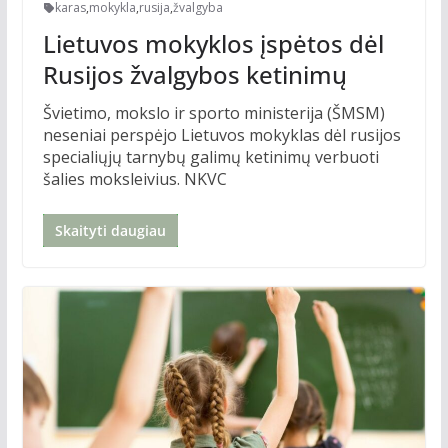
karas
,
mokykla
,
rusija
,
žvalgyba
Lietuvos mokyklos įspėtos dėl
Rusijos žvalgybos ketinimų
Švietimo, mokslo ir sporto ministerija (ŠMSM)
neseniai perspėjo Lietuvos mokyklas dėl rusijos
specialiųjų tarnybų galimų ketinimų verbuoti
šalies moksleivius. NKVC
Skaityti daugiau