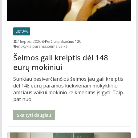
LIETUVA
7 liepos, 2026
Peržiūrų skaičius 120
mokykla
,
parama
,
šeima
,
vaikai
Šeimos gali kreiptis dėl 148
eurų mokiniui
Sunkiau besiverčiančios šeimos jau gali kreiptis
dėl 148 eurų paramos kiekvienam mokyklinio
amžiaus vaikui mokinio reikmenims įsigyti. Taip
pat nuo
Skaityti daugiau