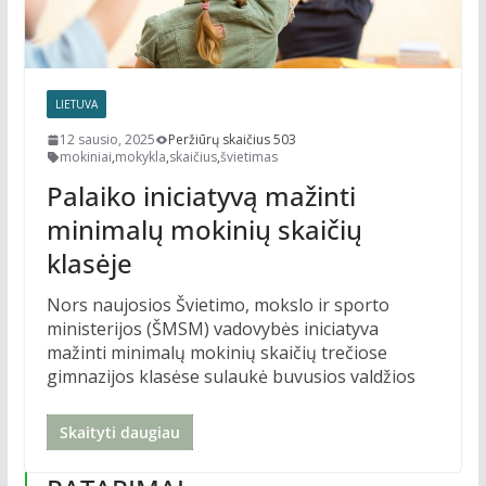
LIETUVA
12 sausio, 2025
Peržiūrų skaičius 503
mokiniai
,
mokykla
,
skaičius
,
švietimas
Palaiko iniciatyvą mažinti
minimalų mokinių skaičių
klasėje
Nors naujosios Švietimo, mokslo ir sporto
ministerijos (ŠMSM) vadovybės iniciatyva
mažinti minimalų mokinių skaičių trečiose
gimnazijos klasėse sulaukė buvusios valdžios
Skaityti daugiau