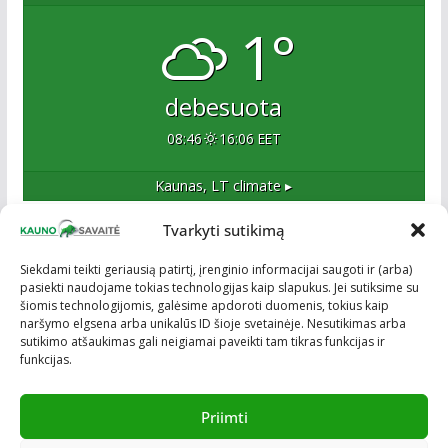
1°
debesuota
08:46
16:06 EET
Kaunas, LT
climate ▸
Tvarkyti sutikimą
Apie mus
Siekdami teikti geriausią patirtį, įrenginio informacijai saugoti ir (arba)
pasiekti naudojame tokias technologijas kaip slapukus. Jei sutiksime su
Esame naujas Kaune, tačiau veržlus ir profesionalus
šiomis technologijomis, galėsime apdoroti duomenis, tokius kaip
kolektyvas. Ne naujokai žiniasklaidoje. Į Kauną
naršymo elgsena arba unikalūs ID šioje svetainėje. Nesutikimas arba
žengiame tvirtai įsitikinę savo sėkme.
sutikimo atšaukimas gali neigiamai paveikti tam tikras funkcijas ir
funkcijas.
Priimti