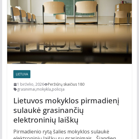
LIETUVA
1 birželio, 2026
Peržiūrų skaičius 180
grasinimai
,
mokykla
,
policija
Lietuvos mokyklos pirmadienį
sulaukė grasinančių
elektroninių laiškų
Pirmadienio rytą šalies mokyklos sulaukė
elektroninių laiškų su grasinimais. „Šiandien