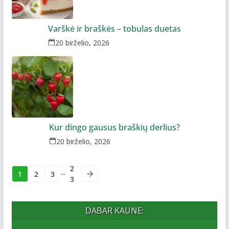
Varškė ir braškės – tobulas duetas
20 birželio, 2026
Kur dingo gausus braškių derlius?
20 birželio, 2026
2
...
1
2
3
3
DABAR KAUNE: