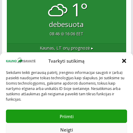
1°
debesuota
08:46
16:06 EET
Kaunas, LT
orų prognozė ▸
Tvarkyti sutikimą
Apie mus
Siekdami teikti geriausią patirtį, įrenginio informacijai saugoti ir (arba)
pasiekti naudojame tokias technologijas kaip slapukus. Jei sutiksime su
Esame naujas Kaune, tačiau veržlus ir profesionalus
šiomis technologijomis, galėsime apdoroti duomenis, tokius kaip
kolektyvas. Ne naujokai žiniasklaidoje. Į Kauną
naršymo elgsena arba unikalūs ID šioje svetainėje. Nesutikimas arba
žengiame tvirtai įsitikinę savo sėkme.
sutikimo atšaukimas gali neigiamai paveikti tam tikras funkcijas ir
funkcijas.
Priimti
Neigti
Visos teisės saugomos © ON MEDIA. Sukurta naudojant