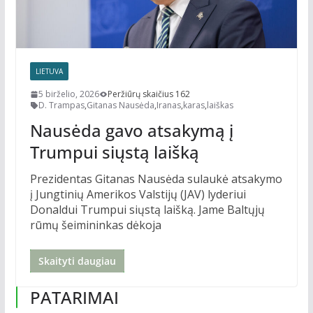
LIETUVA
5 birželio, 2026
Peržiūrų skaičius 162
D. Trampas
,
Gitanas Nausėda
,
Iranas
,
karas
,
laiškas
Nausėda gavo atsakymą į
Trumpui siųstą laišką
Prezidentas Gitanas Nausėda sulaukė atsakymo
į Jungtinių Amerikos Valstijų (JAV) lyderiui
Donaldui Trumpui siųstą laišką. Jame Baltųjų
rūmų šeimininkas dėkoja
Skaityti daugiau
PATARIMAI